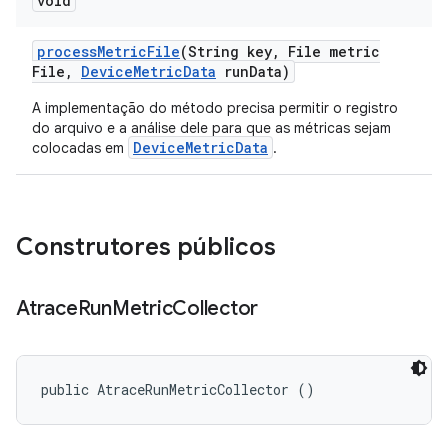
void
process
Metric
File
(String key
,
File metric
File
,
Device
Metric
Data
run
Data)
A implementação do método precisa permitir o registro
do arquivo e a análise dele para que as métricas sejam
DeviceMetricData
colocadas em
.
Construtores públicos
Atrace
Run
Metric
Collector
public AtraceRunMetricCollector ()