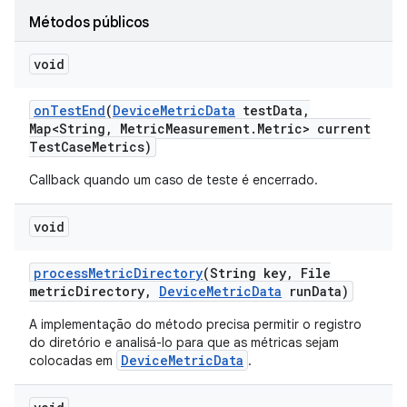
Métodos públicos
void
on
Test
End
(
Device
Metric
Data
test
Data
,
Map<String
,
Metric
Measurement
.
Metric> current
Test
Case
Metrics)
Callback quando um caso de teste é encerrado.
void
process
Metric
Directory
(String key
,
File
metric
Directory
,
Device
Metric
Data
run
Data)
A implementação do método precisa permitir o registro
do diretório e analisá-lo para que as métricas sejam
DeviceMetricData
colocadas em
.