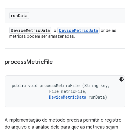
run
Data
Device
Metric
Data
Device
Metric
Data
: o
onde as
métricas podem ser armazenadas.
process
Metric
File
public void processMetricFile (String key, 

                File metricFile, 

DeviceMetricData
 runData)
A implementação do método precisa permitir o registro
do arquivo e a análise dele para que as métricas sejam