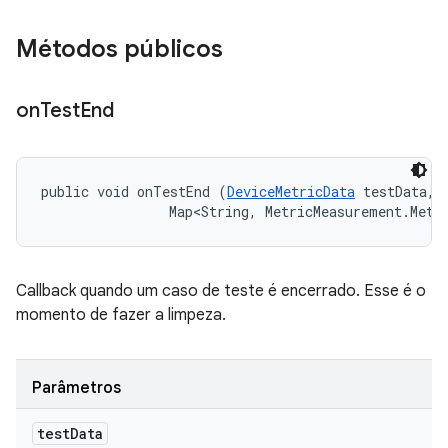
Métodos públicos
on
Test
End
public void onTestEnd (
DeviceMetricData
 testData, 

                Map<String, MetricMeasurement.Metr
Callback quando um caso de teste é encerrado. Esse é o
momento de fazer a limpeza.
Parâmetros
test
Data