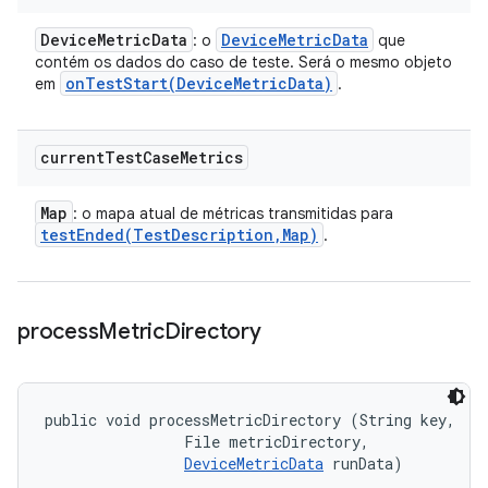
Device
Metric
Data
Device
Metric
Data
: o
que
contém os dados do caso de teste. Será o mesmo objeto
onTestStart(
Device
Metric
Data)
em
.
current
Test
Case
Metrics
Map
: o mapa atual de métricas transmitidas para
testEnded(
Test
Description
,
Map)
.
process
Metric
Directory
public void processMetricDirectory (String key, 

                File metricDirectory, 

DeviceMetricData
 runData)