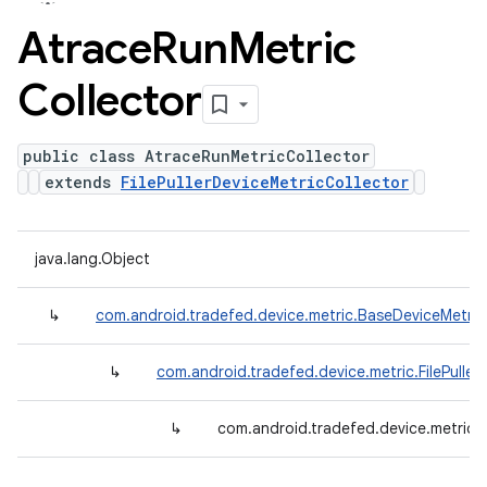
Atrace
Run
Metric
Collector
public class AtraceRunMetricCollector
extends
FilePullerDeviceMetricCollector
java.lang.Object
↳
com.android.tradefed.device.metric.BaseDeviceMetric
↳
com.android.tradefed.device.metric.FilePuller
↳
com.android.tradefed.device.metric.