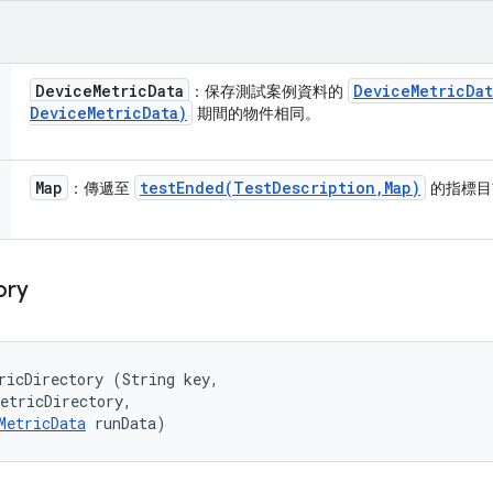
Device
Metric
Data
Device
Metric
Dat
：保存測試案例資料的
Device
Metric
Data)
期間的物件相同。
Map
testEnded(
Test
Description
,
Map)
：傳遞至
的指標目
ory
ricDirectory (String key, 

etricDirectory, 

MetricData
 runData)