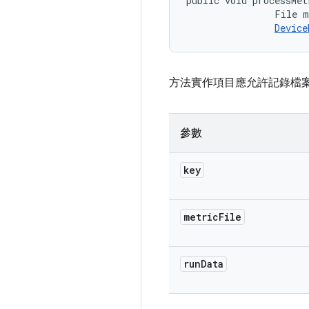
public void processMet
                File m
Device
方法實作項目應允許記錄檔
參數
key
metric
File
run
Data