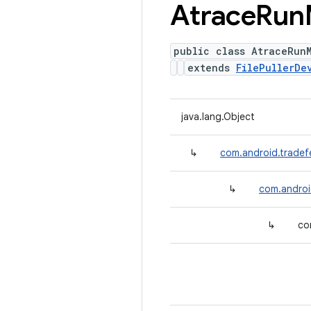
Atrace
Run
public class AtraceRun
extends
FilePullerDe
java.lang.Object
↳
com.android.tradef
↳
com.android
↳
co