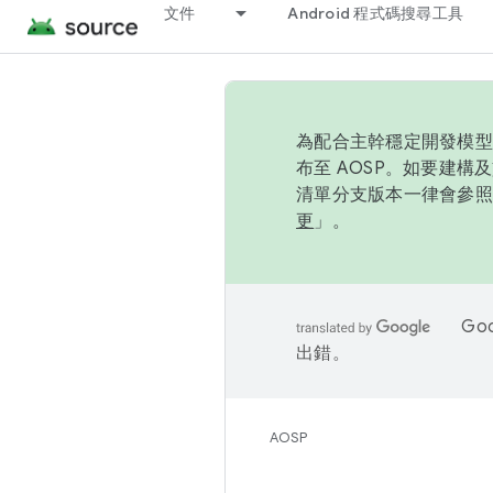
文件
Android 程式碼搜尋工具
為配合主幹穩定開發模型，
布至 AOSP。如要建構及
清單分支版本一律會參照推
更
」。
Go
出錯。
AOSP