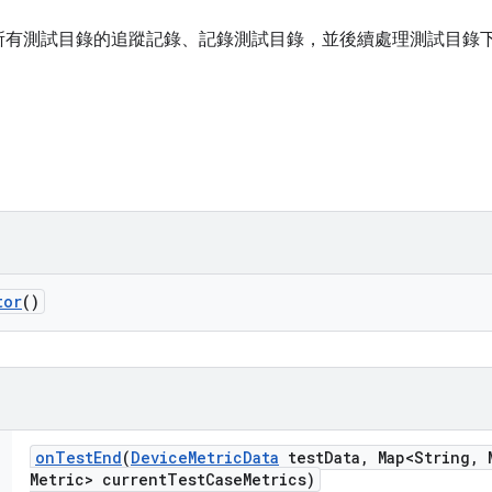
所有測試目錄的追蹤記錄、記錄測試目錄，並後續處理測試目錄
tor
()
on
Test
End
(
Device
Metric
Data
test
Data
,
Map<String
,
M
Metric> current
Test
Case
Metrics)