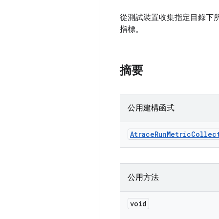
從測試裝置收集指定目錄下
指標。
摘要
公用建構函式
Atrace
Run
Metric
Collec
公用方法
void