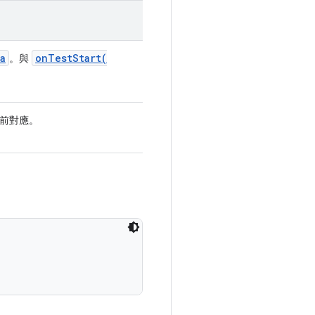
a
onTestStart(
。與
前對應。