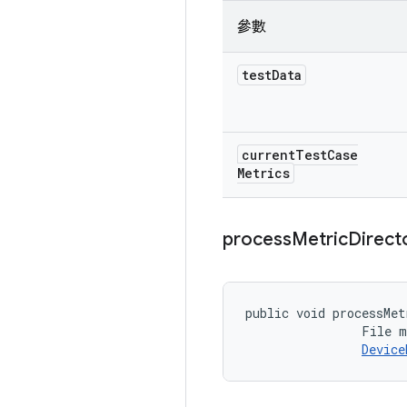
參數
test
Data
current
Test
Case
Metrics
process
Metric
Direct
public void processMet
                File m
Device