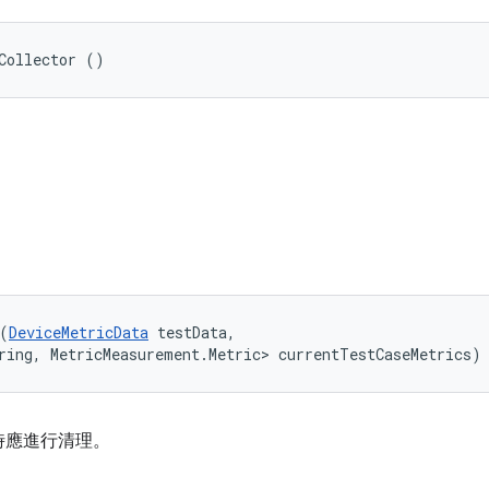
Collector ()
(
DeviceMetricData
 testData, 

ring, MetricMeasurement.Metric> currentTestCaseMetrics)
時應進行清理。