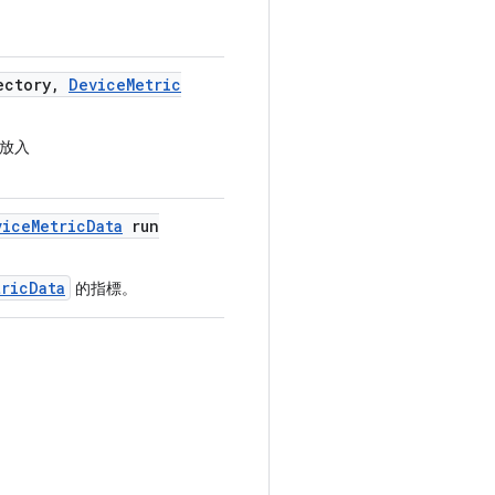
ectory
,
Device
Metric
放入
vice
Metric
Data
run
ricData
的指標。