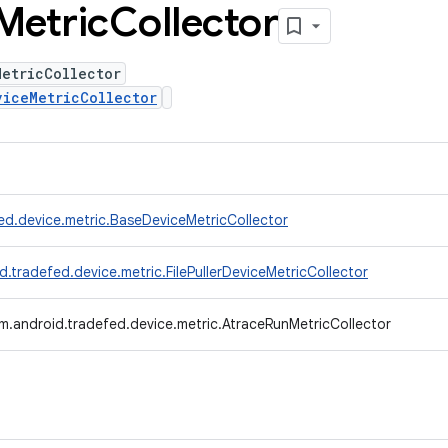
Metric
Collector
MetricCollector
viceMetricCollector
ed.device.metric.BaseDeviceMetricCollector
.tradefed.device.metric.FilePullerDeviceMetricCollector
m.android.tradefed.device.metric.AtraceRunMetricCollector