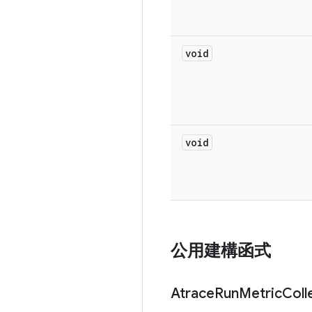
void
void
公用建構函式
Atrace
Run
Metric
Coll