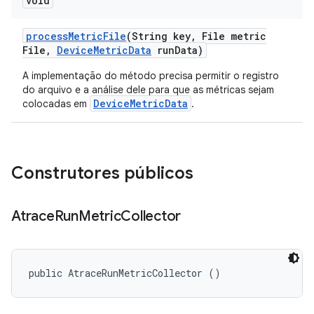
void
process
Metric
File
(String key
,
File metric
File
,
Device
Metric
Data
run
Data)
A implementação do método precisa permitir o registro
do arquivo e a análise dele para que as métricas sejam
DeviceMetricData
colocadas em
.
Construtores públicos
Atrace
Run
Metric
Collector
public AtraceRunMetricCollector ()