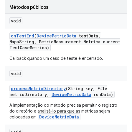
Métodos públicos
void
on
Test
End
(
Device
Metric
Data
test
Data
,
Map<String
,
Metric
Measurement
.
Metric> current
Test
Case
Metrics)
Callback quando um caso de teste é encerrado.
void
process
Metric
Directory
(String key
,
File
metric
Directory
,
Device
Metric
Data
run
Data)
A implementação do método precisa permitir o registro
do diretório e analisá-lo para que as métricas sejam
DeviceMetricData
colocadas em
.