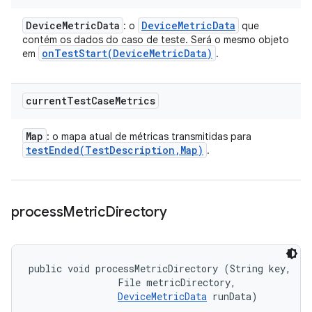
Device
Metric
Data
Device
Metric
Data
: o
que
contém os dados do caso de teste. Será o mesmo objeto
onTestStart(
Device
Metric
Data)
em
.
current
Test
Case
Metrics
Map
: o mapa atual de métricas transmitidas para
testEnded(
Test
Description
,
Map)
.
process
Metric
Directory
public void processMetricDirectory (String key, 

                File metricDirectory, 

DeviceMetricData
 runData)