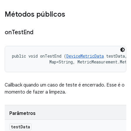
Métodos públicos
on
Test
End
public void onTestEnd (
DeviceMetricData
 testData, 

                Map<String, MetricMeasurement.Metr
Callback quando um caso de teste é encerrado. Esse é o
momento de fazer a limpeza.
Parâmetros
test
Data