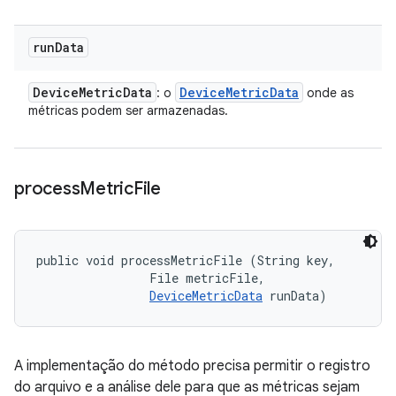
run
Data
Device
Metric
Data
Device
Metric
Data
: o
onde as
métricas podem ser armazenadas.
process
Metric
File
public void processMetricFile (String key, 

                File metricFile, 

DeviceMetricData
 runData)
A implementação do método precisa permitir o registro
do arquivo e a análise dele para que as métricas sejam