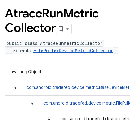
Atrace
Run
Metric
Collector
public class AtraceRunMetricCollector
extends
FilePullerDeviceMetricCollector
java.lang.Object
↳
com.android.tradefed.device.metric.BaseDeviceMetric
↳
com.android.tradefed.device.metric.FilePuller
↳
com.android.tradefed.device.metric.