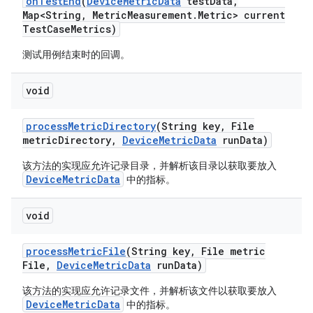
on
Test
End
(
Device
Metric
Data
test
Data
,
Map<String
,
Metric
Measurement
.
Metric> current
Test
Case
Metrics)
测试用例结束时的回调。
void
process
Metric
Directory
(String key
,
File
metric
Directory
,
Device
Metric
Data
run
Data)
该方法的实现应允许记录目录，并解析该目录以获取要放入
DeviceMetricData
中的指标。
void
process
Metric
File
(String key
,
File metric
File
,
Device
Metric
Data
run
Data)
该方法的实现应允许记录文件，并解析该文件以获取要放入
DeviceMetricData
中的指标。