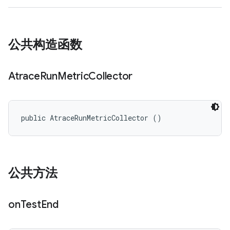
公共构造函数
Atrace
Run
Metric
Collector
public AtraceRunMetricCollector ()
公共方法
on
Test
End