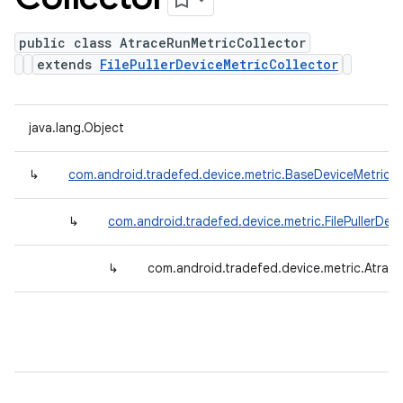
public class AtraceRunMetricCollector
extends
FilePullerDeviceMetricCollector
java.lang.Object
↳
com.android.tradefed.device.metric.BaseDeviceMetricCo
↳
com.android.tradefed.device.metric.FilePullerDev
↳
com.android.tradefed.device.metric.Atrac