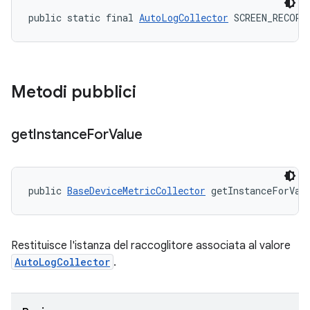
public static final 
AutoLogCollector
 SCREEN_RECORD
Metodi pubblici
get
Instance
For
Value
public 
BaseDeviceMetricCollector
 getInstanceForVal
Restituisce l'istanza del raccoglitore associata al valore
AutoLogCollector
.