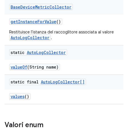
Base
Device
Metric
Collector
get
Instance
For
Value
()
Restituisce l'istanza del raccoglitore associata al valore
AutoLogCollector
.
static
Auto
Log
Collector
value
Of
(String name)
static final
Auto
Log
Collector[]
values
()
Valori enum