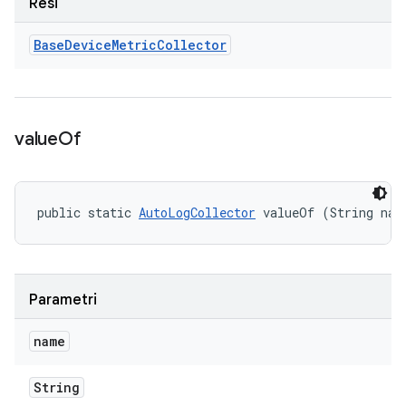
Resi
Base
Device
Metric
Collector
value
Of
public static 
AutoLogCollector
 valueOf (String nam
Parametri
name
String