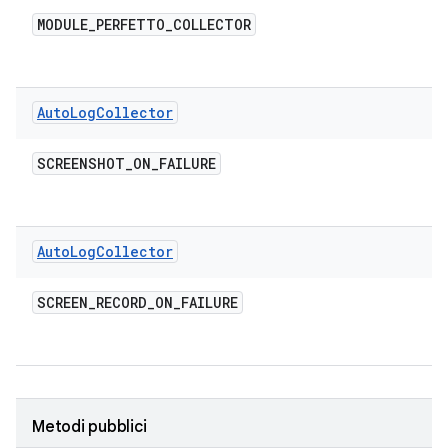
MODULE
_
PERFETTO
_
COLLECTOR
Auto
Log
Collector
SCREENSHOT
_
ON
_
FAILURE
Auto
Log
Collector
SCREEN
_
RECORD
_
ON
_
FAILURE
Metodi pubblici