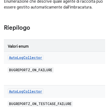
Enumerazione che descrive quale agente di raccolta può
essere gestito automaticamente dall'imbracatura.
Riepilogo
Valori enum
Auto
Log
Collector
BUGREPORTZ
_
ON
_
FAILURE
Auto
Log
Collector
BUGREPORTZ
_
ON
_
TESTCASE
_
FAILURE