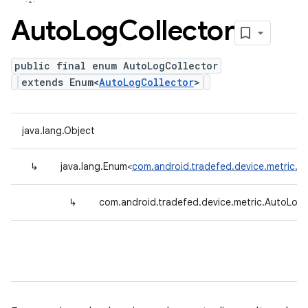
Auto
Log
Collector
public final enum AutoLogCollector
extends Enum<
AutoLogCollector
>
java.lang.Object
↳
java.lang.Enum<
com.android.tradefed.device.metric.A
↳
com.android.tradefed.device.metric.AutoLogC