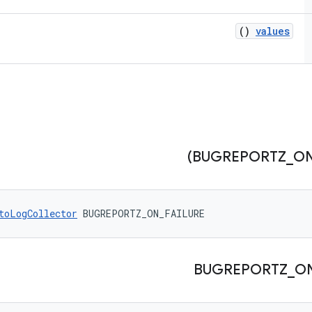
()
values
_
O
toLogCollector
 BUGREPORTZ_ON_FAILURE
BUGREPORTZ
_
O