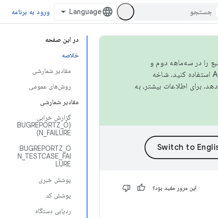
ورود به برنامه
در این صفحه
خلاصه
نبع را در سه‌ماهه دوم و
مقادیر شمارشی
استفاده کنید. شاخه
روش‌های عمومی
مقادیر شمارشی
گزارش خرابی
(BUGREPORTZ_O
N_FAILURE)
BUGREPORTZ_O
N_TESTCASE_FAI
LURE
پوشش خبری
این مرور مفید بود؟
پوشش کد
ردیابی دستگاه