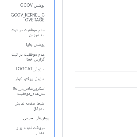
پوشش GCOV
GCOV_KERNEL_C
OVERAGE
عدم موفقیت در ثبت
نام میزبان
پوشش جاوا
عدم موفقیت در ثبت
گزارش خطا
ماژول_LOGCAT
ماژول_پرفتو_کولر
اسکرین‌شات_در_حال
ت_عدم_موفقیت
ضبط صفحه نمایش
ناموفق
روش‌های عمومی
دریافت نمونه برای
مقدار