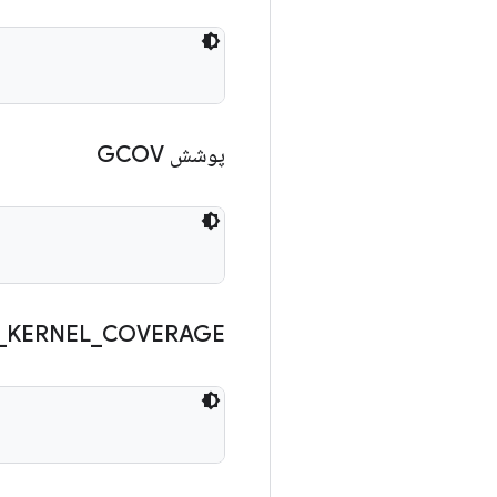
پوشش GCOV
_
KERNEL
_
COVERAGE