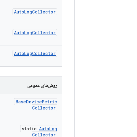
Auto
Log
Collector
Auto
Log
Collector
Auto
Log
Collector
روش‌های عمومی
Base
Device
Metric
Collector
static
Auto
Log
Collector