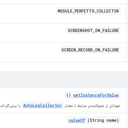
MODULE
_
PERFETTO
_
COLLECTOR
SCREENSHOT
_
ON
_
FAILURE
SCREEN
_
RECORD
_
ON
_
FAILURE
()
get
Instance
For
Value
AutoLogCollector
نمونه‌ای از جمع‌کننده‌ی مرتبط با مقدار
را برمی‌گرداند.
value
Of
(String name)