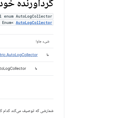
گردآورنده خودک
l enum AutoLogCollector
s Enum<
AutoLogCollector
شیء جاوا
tric.AutoLogCollector
↳
utoLogCollector
↳
شمارشی که توصیف می‌کند کدام کلکتور می‌تو