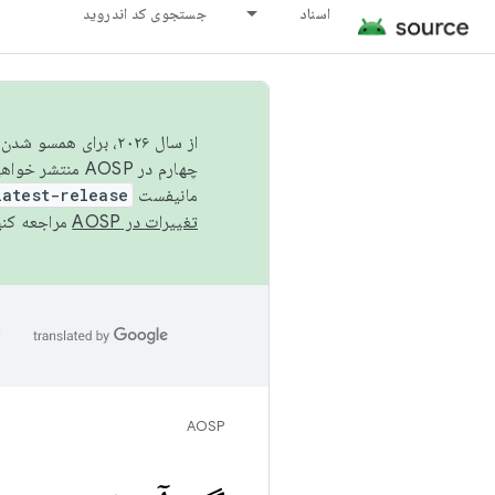
اسناد
جستجوی کد اندروید
از سال ۲۰۲۶، برای ه
چهارم در AOSP منتشر خواهیم کرد. برای ساخت و مشارکت در AOSP،
مانیفست
latest-release
تغییرات در AOSP
مراجعه کنی
ا
AOSP