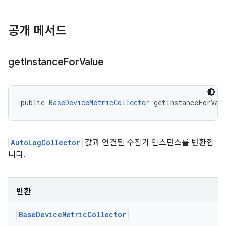
공개 메서드
get
Instance
For
Value
public 
BaseDeviceMetricCollector
 getInstanceForVal
AutoLogCollector
값과 연결된 수집기 인스턴스를 반환합
니다.
반환
Base
Device
Metric
Collector