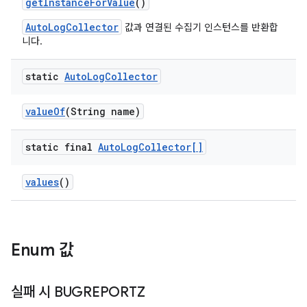
get
Instance
For
Value
()
AutoLogCollector
값과 연결된 수집기 인스턴스를 반환합
니다.
static
Auto
Log
Collector
value
Of
(String name)
static final
Auto
Log
Collector[]
values
()
Enum 값
실패 시 BUGREPORTZ