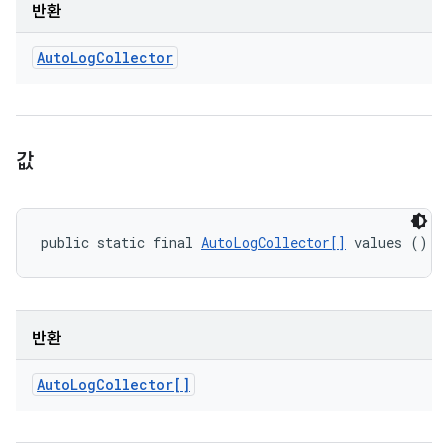
반환
Auto
Log
Collector
값
public static final 
AutoLogCollector[]
 values ()
반환
Auto
Log
Collector[]