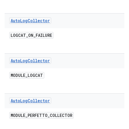
Auto
Log
Collector
LOGCAT
_
ON
_
FAILURE
Auto
Log
Collector
MODULE
_
LOGCAT
Auto
Log
Collector
MODULE
_
PERFETTO
_
COLLECTOR