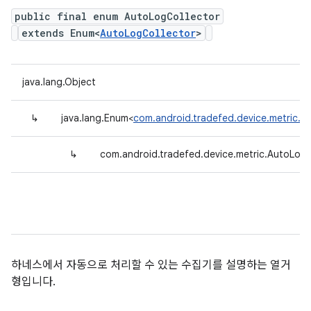
public final enum AutoLogCollector
extends Enum<
AutoLogCollector
>
java.lang.Object
↳
java.lang.Enum<
com.android.tradefed.device.metric.A
↳
com.android.tradefed.device.metric.AutoLogC
하네스에서 자동으로 처리할 수 있는 수집기를 설명하는 열거
형입니다.