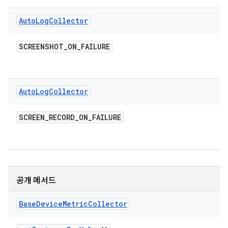
Auto
Log
Collector
SCREENSHOT
_
ON
_
FAILURE
Auto
Log
Collector
SCREEN
_
RECORD
_
ON
_
FAILURE
공개 메서드
Base
Device
Metric
Collector