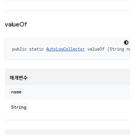
value
Of
public static 
AutoLogCollector
 valueOf (String nam
매개변수
name
String