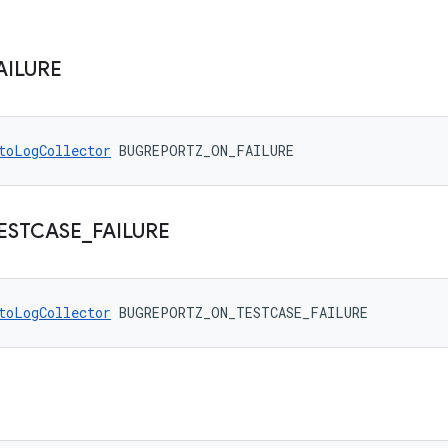
AILURE
toLogCollector
 BUGREPORTZ_ON_FAILURE
ESTCASE
_
FAILURE
toLogCollector
 BUGREPORTZ_ON_TESTCASE_FAILURE