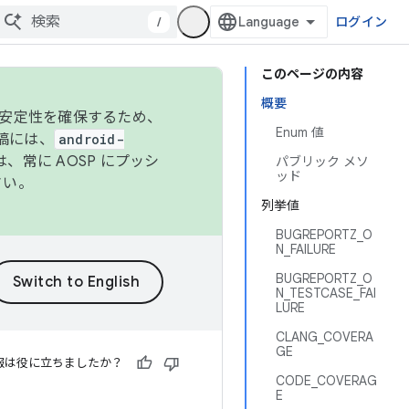
/
ログイン
このページの内容
概要
の安定性を確保するため、
Enum 値
投稿には、
android-
、常に AOSP にプッシ
パブリック メソ
ッド
さい。
列挙値
BUGREPORTZ_O
N_FAILURE
BUGREPORTZ_O
N_TESTCASE_FAI
LURE
CLANG_COVERA
GE
報は役に立ちましたか？
CODE_COVERAG
E