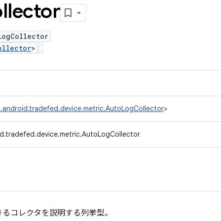
llector
LogCollector
ollector
>
.android.tradefed.device.metric.AutoLogCollector
>
d.tradefed.device.metric.AutoLogCollector
きるコレクタを説明する列挙型。