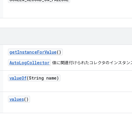
get
Instance
For
Value
()
AutoLogCollector
値に関連付けられたコレクタのインスタン
value
Of
(String name)
values
()