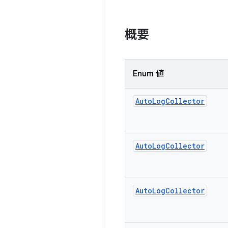
概要
Enum 値
Auto
Log
Collector
Auto
Log
Collector
Auto
Log
Collector