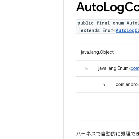
Auto
Log
Co
public final enum Auto
extends Enum<
AutoLogC
java.lang.Object
↳
java.lang.Enum<
com
↳
com.androi
ハーネスで自動的に処理で