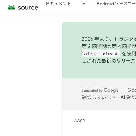
ドキュメント
Android ソース
2026 年より、トラ
第 2 四半期と第 4 四
latest-release
を使用
ュされた最新のリリース
Go
翻訳しています。AI 
AOSP