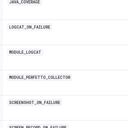
JAVA
_
COVERAGE
LOGCAT
_
ON
_
FAILURE
MODULE
_
LOGCAT
MODULE
_
PERFETTO
_
COLLECTOR
SCREENSHOT
_
ON
_
FAILURE
SCREEN
_
RECORD
_
ON
_
FAILURE