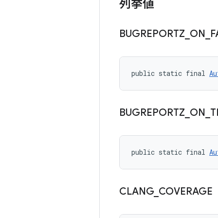
列挙値
BUGREPORTZ
_
ON
_
F
public static final 
Au
BUGREPORTZ
_
ON
_
T
public static final 
Au
CLANG
_
COVERAGE