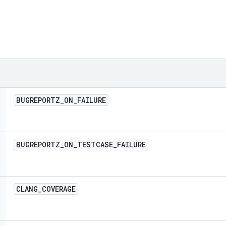
BUGREPORTZ
_
ON
_
FAILURE
BUGREPORTZ
_
ON
_
TESTCASE
_
FAILURE
CLANG
_
COVERAGE