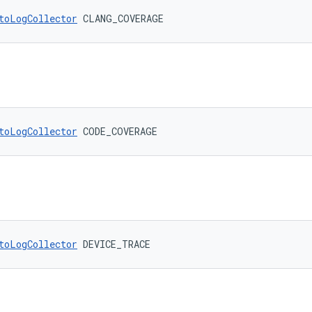
toLogCollector
 CLANG_COVERAGE
toLogCollector
 CODE_COVERAGE
toLogCollector
 DEVICE_TRACE