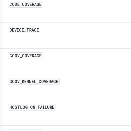
CODE
_
COVERAGE
DEVICE
_
TRACE
GCOV
_
COVERAGE
GCOV
_
KERNEL
_
COVERAGE
HOSTLOG
_
ON
_
FAILURE