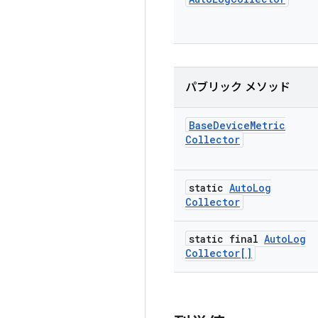
パブリック メソッド
Base
Device
Metric
Collector
static
Auto
Log
Collector
static final
Auto
Log
Collector[]