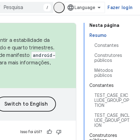
/
Fazer login
Nesta página
Resumo
tir a estabilidade da
Constantes
o e quarto trimestres.
 de manifesto
android-
Construtores
públicos
ara mais informações,
Métodos
públicos
Constantes
TEST_CASE_EXC
LUDE_GROUP_OP
TION
TEST_CASE_INCL
UDE_GROUP_OPT
ION
Isso foi útil?
Construtores