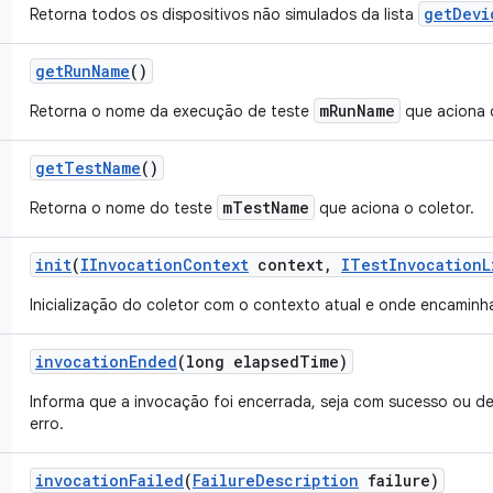
getDevi
Retorna todos os dispositivos não simulados da lista
get
Run
Name
()
mRunName
Retorna o nome da execução de teste
que aciona o
get
Test
Name
()
mTestName
Retorna o nome do teste
que aciona o coletor.
init
(
IInvocation
Context
context
,
ITest
Invocation
L
Inicialização do coletor com o contexto atual e onde encaminha
invocation
Ended
(long elapsed
Time)
Informa que a invocação foi encerrada, seja com sucesso ou d
erro.
invocation
Failed
(
Failure
Description
failure)