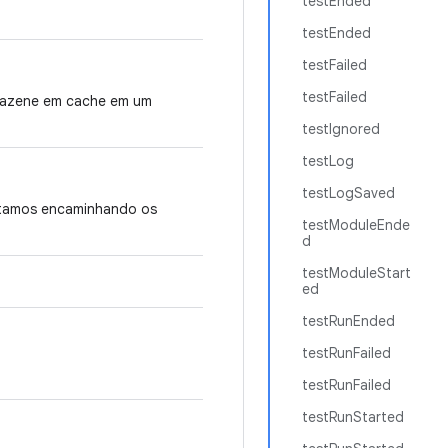
testEnded
testEnded
testFailed
testFailed
rmazene em cache em um
testIgnored
testLog
testLogSaved
stamos encaminhando os
testModuleEnde
d
testModuleStart
ed
testRunEnded
testRunFailed
testRunFailed
testRunStarted