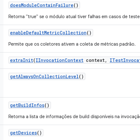
does
Module
Contain
Failure
()
Retorna "true" se o módulo atual tiver falhas em casos de test
enable
Default
Metric
Collection
()
Permite que os coletores ativem a coleta de métricas padrão.
extra
Init
(
IInvocation
Context
context
,
ITest
Invoca
get
Always
On
Collection
Level
()
get
Build
Infos
()
Retorna a lista de informações de build disponíveis na invocaçã
get
Devices
()