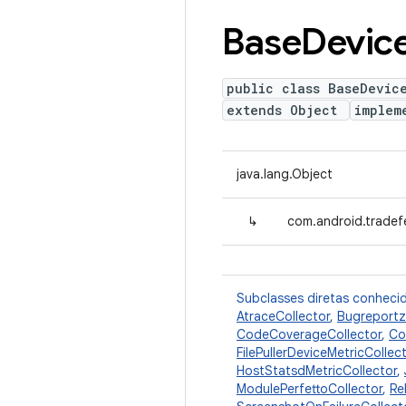
Base
Devic
public class BaseDevic
extends Object
implem
java.lang.Object
↳
com.android.tradef
Subclasses diretas conheci
AtraceCollector
,
Bugreportz
CodeCoverageCollector
,
Co
FilePullerDeviceMetricCollec
HostStatsdMetricCollector
,
ModulePerfettoCollector
,
Re