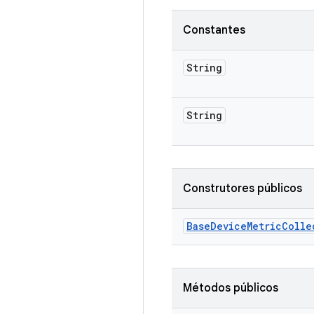
Constantes
String
String
Construtores públicos
Base
Device
Metric
Colle
Métodos públicos