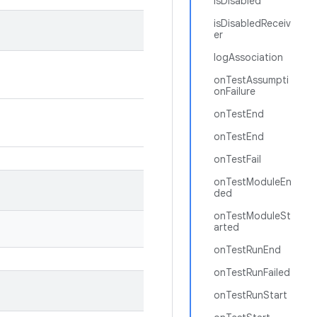
isDisabled
isDisabledReceiv
er
logAssociation
onTestAssumpti
onFailure
onTestEnd
onTestEnd
onTestFail
onTestModuleEn
ded
onTestModuleSt
arted
onTestRunEnd
onTestRunFailed
onTestRunStart