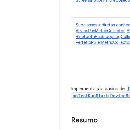
ScreenshotOnFailureCollect
Subclasses indiretas conhe
AtraceRunMetricCollector
,
B
BluetoothHciSnoopLogColle
PerfettoPullerMetricCollecto
Implementação básica de
I
onTestRunStart(DeviceM
Resumo