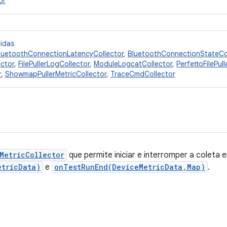
or
cidas
luetoothConnectionLatencyCollector
,
BluetoothConnectionStateCo
ctor
,
FilePullerLogCollector
,
ModuleLogcatCollector
,
PerfettoFilePul
r
,
ShowmapPullerMetricCollector
,
TraceCmdCollector
MetricCollector
que permite iniciar e interromper a coleta 
etricData)
e
onTestRunEnd(DeviceMetricData,Map)
.