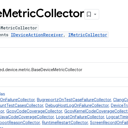
e
Metric
Collector
eMetricCollector
ents
IDeviceActionReceiver
,
IMetricCollector
ed.device.metric.BaseDeviceMetricCollector
das
OnFailureCollector
,
BugreportzOnTestCaseFailureCollector
,
ClangC
untTestCasesCollector
,
DebugHostLogOnFailureCollector
,
DeviceTr
tor
,
GcovCodeCoverageCollector
,
GcovKernelCodeCoverageCollect
JavaCodeCoverageCollector
,
LogcatOnFailureCollector
,
LogcatTimi
bootReasonCollector
,
RuntimeRestartCollector
,
ScreenRecordOnFail