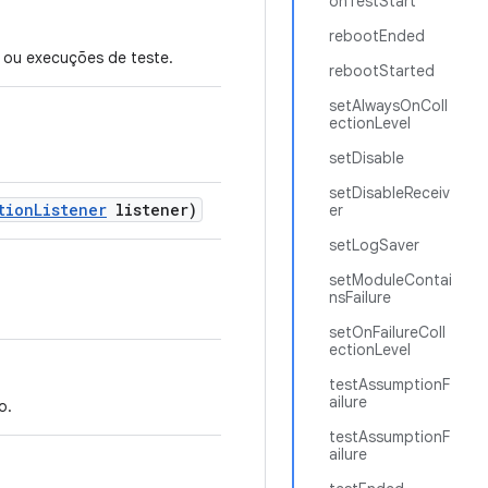
onTestStart
rebootEnded
e ou execuções de teste.
rebootStarted
setAlwaysOnColl
ectionLevel
setDisable
setDisableReceiv
tion
Listener
listener)
er
setLogSaver
setModuleContai
nsFailure
setOnFailureColl
ectionLevel
testAssumptionF
ailure
o.
testAssumptionF
ailure