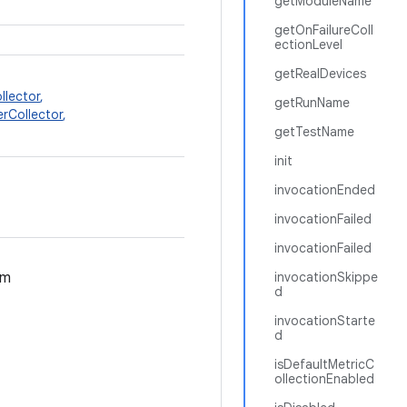
getModuleName
getOnFailureColl
ectionLevel
getRealDevices
llector
,
getRunName
lerCollector
,
getTestName
init
invocationEnded
invocationFailed
invocationFailed
em
invocationSkippe
d
invocationStarte
d
isDefaultMetricC
ollectionEnabled