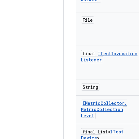
File
final
ITest
Invocation
Listener
String
IMetric
Collector
.
Metric
Collection
Level
final List<
ITest
Device
>