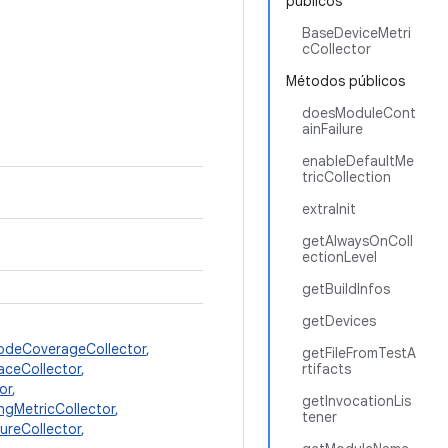
públicos
BaseDeviceMetri
cCollector
Métodos públicos
doesModuleCont
ainFailure
enableDefaultMe
tricCollection
extraInit
getAlwaysOnColl
ectionLevel
getBuildInfos
getDevices
odeCoverageCollector
,
getFileFromTestA
aceCollector
,
rtifacts
or
,
getInvocationLis
ngMetricCollector
,
tener
ureCollector
,