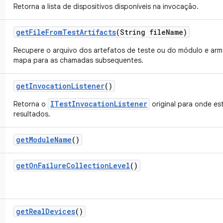
Retorna a lista de dispositivos disponíveis na invocação.
get
File
From
Test
Artifacts
(String file
Name)
Recupere o arquivo dos artefatos de teste ou do módulo e a
mapa para as chamadas subsequentes.
get
Invocation
Listener
()
ITestInvocationListener
Retorna o
original para onde e
resultados.
get
Module
Name
()
get
On
Failure
Collection
Level
()
get
Real
Devices
()