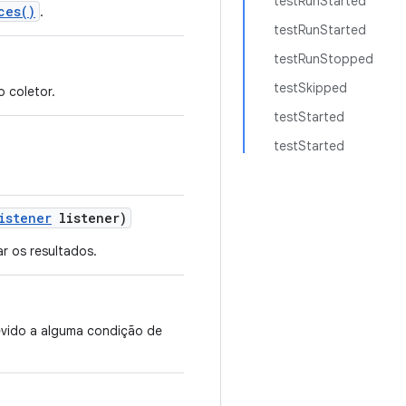
testRunStarted
ces()
.
testRunStarted
testRunStopped
testSkipped
 coletor.
testStarted
testStarted
istener
listener)
r os resultados.
evido a alguma condição de