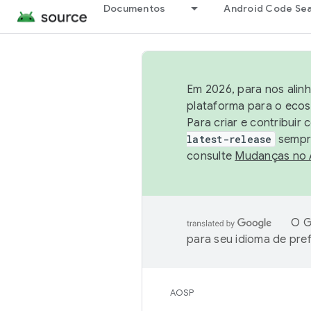
Documentos
Android Code Se
Em 2026, para nos alin
plataforma para o ecos
Para criar e contribuir
latest-release
sempre
consulte
Mudanças no
O G
para seu idioma de pre
AOSP