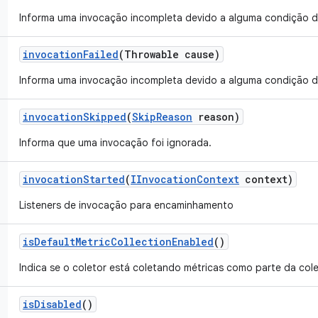
Informa uma invocação incompleta devido a alguma condição d
invocation
Failed
(Throwable cause)
Informa uma invocação incompleta devido a alguma condição d
invocation
Skipped
(
Skip
Reason
reason)
Informa que uma invocação foi ignorada.
invocation
Started
(
IInvocation
Context
context)
Listeners de invocação para encaminhamento
is
Default
Metric
Collection
Enabled
()
Indica se o coletor está coletando métricas como parte da col
is
Disabled
()