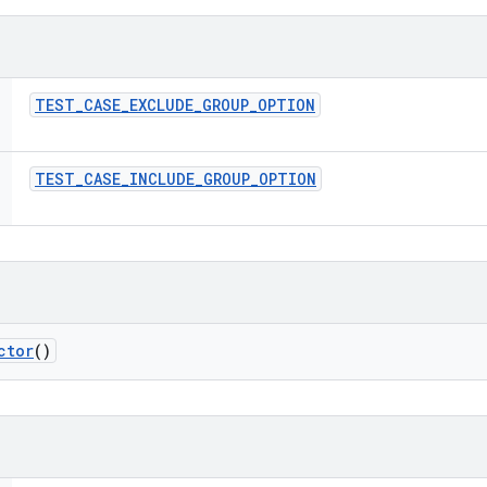
TEST
_
CASE
_
EXCLUDE
_
GROUP
_
OPTION
TEST
_
CASE
_
INCLUDE
_
GROUP
_
OPTION
ctor
()