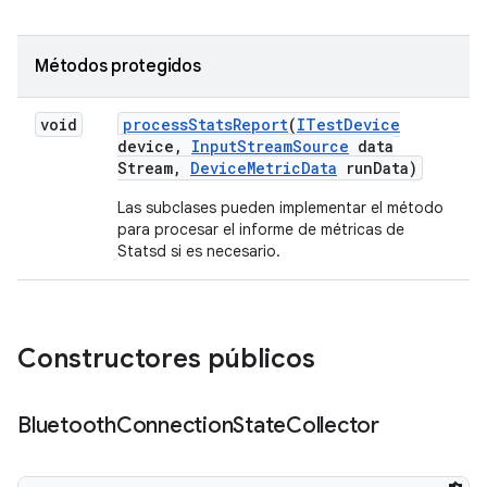
Métodos protegidos
void
process
Stats
Report
(
ITest
Device
device
,
Input
Stream
Source
data
Stream
,
Device
Metric
Data
run
Data)
Las subclases pueden implementar el método
para procesar el informe de métricas de
Statsd si es necesario.
Constructores públicos
Bluetooth
Connection
State
Collector