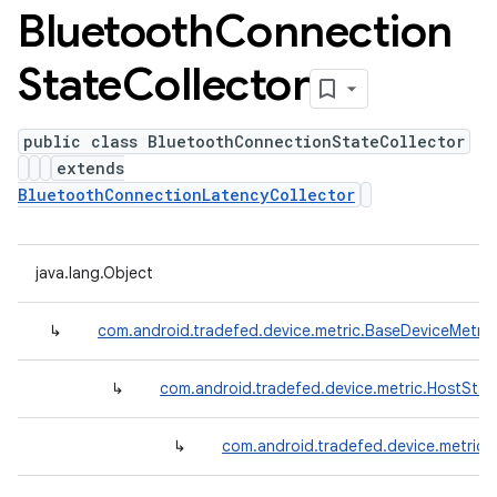
Bluetooth
Connection
State
Collector
public class BluetoothConnectionStateCollector
extends
BluetoothConnectionLatencyCollector
java.lang.Object
↳
com.android.tradefed.device.metric.BaseDeviceMetric
↳
com.android.tradefed.device.metric.HostStat
↳
com.android.tradefed.device.metric