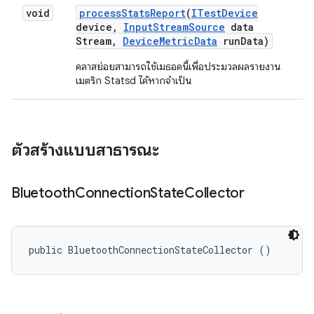
void
process
Stats
Report
(
ITest
Device
device
,
Input
Stream
Source
data
Stream
,
Device
Metric
Data
run
Data)
คลาสย่อยสามารถใช้เมธอดนี้เพื่อประมวลผลรายงาน
เมตริก Statsd ได้หากจําเป็น
ตัวสร้างแบบสาธารณะ
Bluetooth
Connection
State
Collector
public BluetoothConnectionStateCollector ()