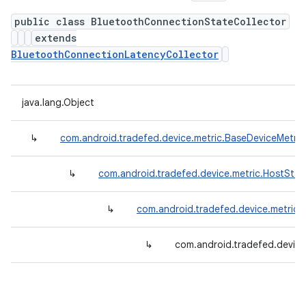
public class BluetoothConnectionStateCollector
extends
BluetoothConnectionLatencyCollector
java.lang.Object
↳
com.android.tradefed.device.metric.BaseDeviceMetric
↳
com.android.tradefed.device.metric.HostStat
↳
com.android.tradefed.device.metric
↳
com.android.tradefed.device