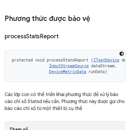
Phương thức được bảo vệ
process
Stats
Report
protected void processStatsReport (
ITestDevice
 devi
InputStreamSource
 dataStream, 

DeviceMetricData
 runData)
Các lớp con có thể triển khai phương thức để xử lý báo
cáo chỉ số Statsd nếu cần. Phương thức này được gọi cho
báo cáo chỉ số từ một thiết bị cụ thể
Tham số