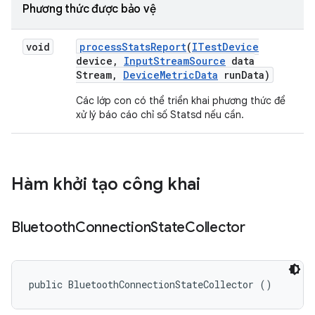
Phương thức được bảo vệ
void
process
Stats
Report
(
ITest
Device
device
,
Input
Stream
Source
data
Stream
,
Device
Metric
Data
run
Data)
Các lớp con có thể triển khai phương thức để
xử lý báo cáo chỉ số Statsd nếu cần.
Hàm khởi tạo công khai
Bluetooth
Connection
State
Collector
public BluetoothConnectionStateCollector ()