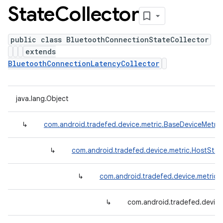
State
Collector
public class BluetoothConnectionStateCollector
extends
BluetoothConnectionLatencyCollector
java.lang.Object
↳
com.android.tradefed.device.metric.BaseDeviceMetric
↳
com.android.tradefed.device.metric.HostStat
↳
com.android.tradefed.device.metric
↳
com.android.tradefed.device