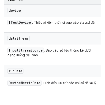
device
ITest
Device
: Thiết bị kiểm thử nơi báo cáo statsd đến
data
Stream
Input
Stream
Source
: Báo cáo số liệu thống kê dưới
dạng luồng đầu vào
run
Data
Device
Metric
Data
: Đích đến lưu trữ các chỉ số đã xử lý