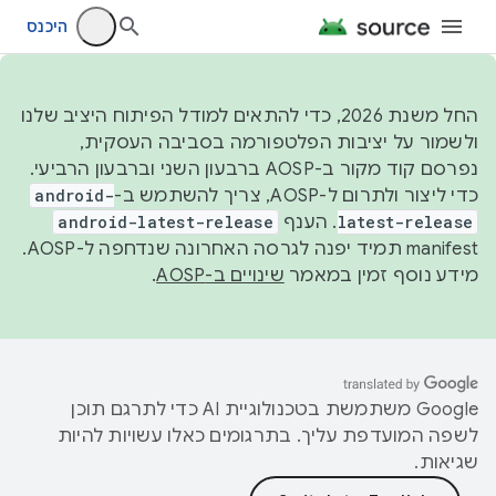
היכנס
החל משנת 2026, כדי להתאים למודל הפיתוח היציב שלנו
ולשמור על יציבות הפלטפורמה בסביבה העסקית,
נפרסם קוד מקור ב-AOSP ברבעון השני וברבעון הרביעי.
כדי ליצור ולתרום ל-AOSP, צריך להשתמש ב-
android-
latest-release
. הענף
android-latest-release
manifest תמיד יפנה לגרסה האחרונה שנדחפה ל-AOSP.
מידע נוסף זמין במאמר
שינויים ב-AOSP
.
‫Google משתמשת בטכנולוגיית AI כדי לתרגם תוכן
לשפה המועדפת עליך. בתרגומים כאלו עשויות להיות
שגיאות.