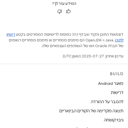
המידע עזר לך?
דוגמאות התוכן והקוד שבדף הזה כפופות לרישיונות המפורטים בקטע
רישיון
לתוכן
.‏ Java ו-OpenJDK הם סימנים מסחריים או סימנים מסחריים רשומים
של חברת Oracle ו/או של השותפים העצמאיים שלה.
עדכון אחרון: 2025-07-27 (שעון UTC).
BUILD
מאגר Android
דרישות
להסבר על ההורדה
תצוגה מקדימה של הקודים הבינאריים
גיבוי קושחה