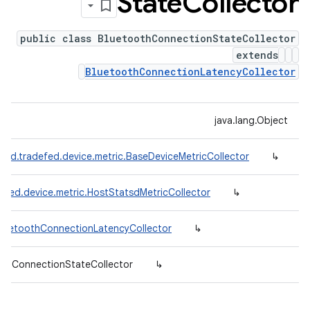
State
Collector
public class BluetoothConnectionStateCollector
extends
BluetoothConnectionLatencyCollector
java.lang.Object
oid.tradefed.device.metric.BaseDeviceMetricCollector
↳
efed.device.metric.HostStatsdMetricCollector
↳
BluetoothConnectionLatencyCollector
↳
oothConnectionStateCollector
↳