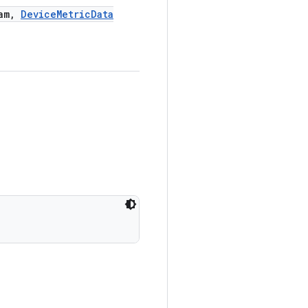
am
,
Device
Metric
Data