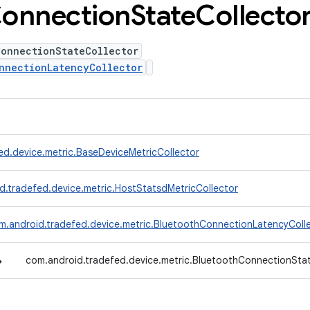
onnection
State
Collecto
ConnectionStateCollector
nnectionLatencyCollector
ed.device.metric.BaseDeviceMetricCollector
d.tradefed.device.metric.HostStatsdMetricCollector
m.android.tradefed.device.metric.BluetoothConnectionLatencyColl
↳
com.android.tradefed.device.metric.BluetoothConnectionSta