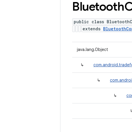
Bluetooth
C
public class Bluetooth
extends
BluetoothCo
java.lang.Object
↳
com.android.tradef
↳
com.androi
↳
co