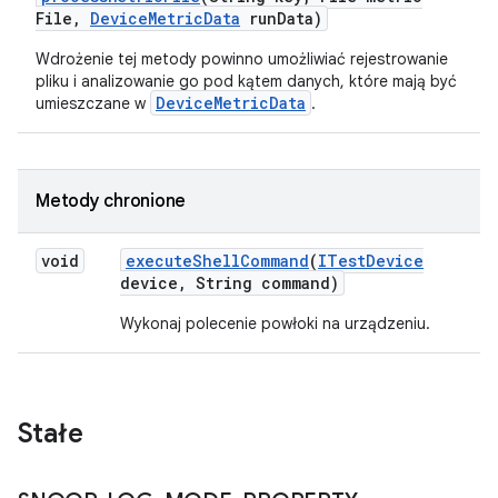
File
,
Device
Metric
Data
run
Data)
Wdrożenie tej metody powinno umożliwiać rejestrowanie
pliku i analizowanie go pod kątem danych, które mają być
DeviceMetricData
umieszczane w
.
Metody chronione
void
execute
Shell
Command
(
ITest
Device
device
,
String command)
Wykonaj polecenie powłoki na urządzeniu.
Stałe