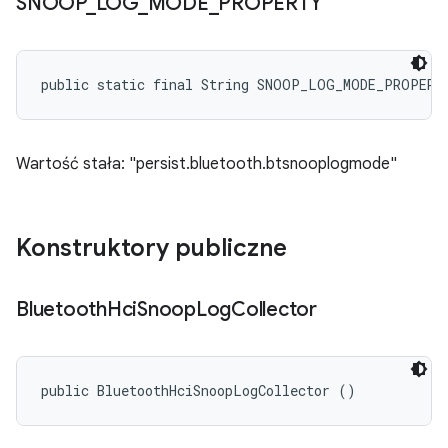
SNOOP
_
LOG
_
MODE
_
PROPERTY
public static final String SNOOP_LOG_MODE_PROPERT
Wartość stała: "persist.bluetooth.btsnooplogmode"
Konstruktory publiczne
Bluetooth
Hci
Snoop
Log
Collector
public BluetoothHciSnoopLogCollector ()