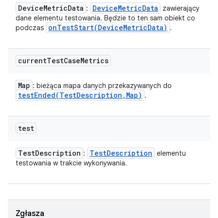
Device
Metric
Data
Device
Metric
Data
:
zawierający
dane elementu testowania. Będzie to ten sam obiekt co
onTestStart(
Device
Metric
Data)
podczas
.
current
Test
Case
Metrics
Map
: bieżąca mapa danych przekazywanych do
testEnded(
Test
Description
,
Map)
.
test
Test
Description
Test
Description
:
elementu
testowania w trakcie wykonywania.
Zgłasza