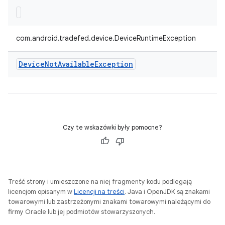
com.android.tradefed.device.DeviceRuntimeException
Device
Not
Available
Exception
Czy te wskazówki były pomocne?
Treść strony i umieszczone na niej fragmenty kodu podlegają
licencjom opisanym w
Licencji na treści
. Java i OpenJDK są znakami
towarowymi lub zastrzeżonymi znakami towarowymi należącymi do
firmy Oracle lub jej podmiotów stowarzyszonych.