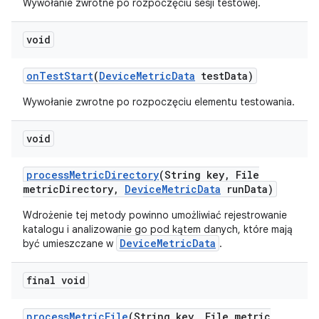
Wywołanie zwrotne po rozpoczęciu sesji testowej.
void
on
Test
Start
(
Device
Metric
Data
test
Data)
Wywołanie zwrotne po rozpoczęciu elementu testowania.
void
process
Metric
Directory
(String key
,
File
metric
Directory
,
Device
Metric
Data
run
Data)
Wdrożenie tej metody powinno umożliwiać rejestrowanie
katalogu i analizowanie go pod kątem danych, które mają
DeviceMetricData
być umieszczane w
.
final void
process
Metric
File
(String key
,
File metric