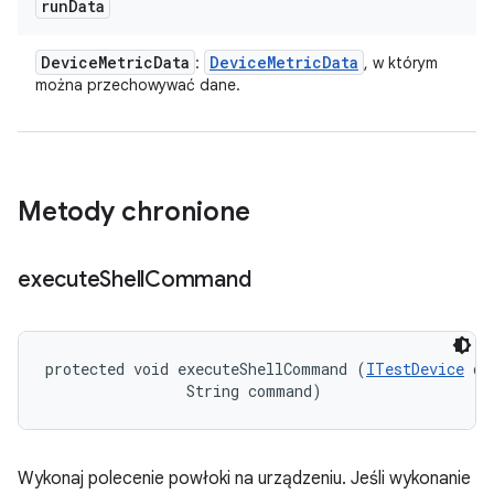
run
Data
Device
Metric
Data
Device
Metric
Data
:
, w którym
można przechowywać dane.
Metody chronione
execute
Shell
Command
protected void executeShellCommand (
ITestDevice
 de
                String command)
Wykonaj polecenie powłoki na urządzeniu. Jeśli wykonanie