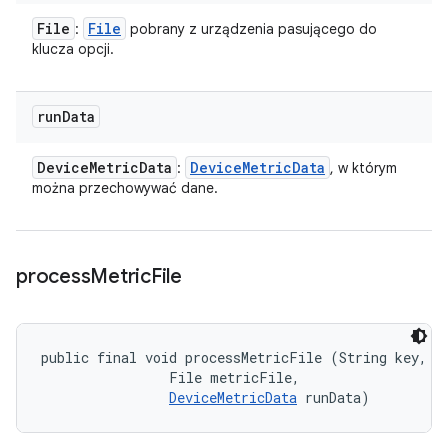
File
File
:
pobrany z urządzenia pasującego do
klucza opcji.
run
Data
Device
Metric
Data
Device
Metric
Data
:
, w którym
można przechowywać dane.
process
Metric
File
public final void processMetricFile (String key, 

                File metricFile, 

DeviceMetricData
 runData)