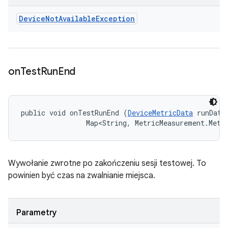
Device
Not
Available
Exception
on
Test
Run
End
public void onTestRunEnd (
DeviceMetricData
 runData,
                Map<String, MetricMeasurement.Metr
Wywołanie zwrotne po zakończeniu sesji testowej. To
powinien być czas na zwalnianie miejsca.
Parametry