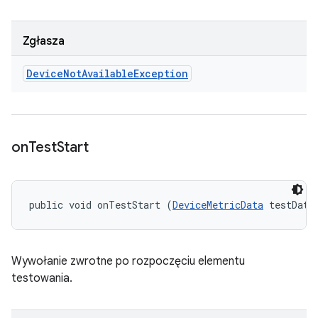
Zgłasza
Device
Not
Available
Exception
on
Test
Start
public void onTestStart (
DeviceMetricData
 testData
Wywołanie zwrotne po rozpoczęciu elementu
testowania.