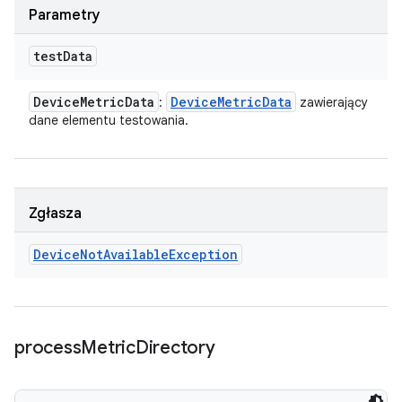
Parametry
test
Data
Device
Metric
Data
Device
Metric
Data
:
zawierający
dane elementu testowania.
Zgłasza
Device
Not
Available
Exception
process
Metric
Directory