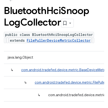
Bluetooth
Hci
Snoop
Log
Collector
public class BluetoothHciSnoopLogCollector
extends
FilePullerDeviceMetricCollector
java.lang.Object
↳
com.android.tradefed.device.metric.BaseDeviceMetric
↳
com.android.tradefed.device.metric.FilePuller
↳
com.android.tradefed.device.metric