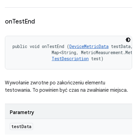
on
Test
End
public void onTestEnd (
DeviceMetricData
 testData, 

                Map<String, MetricMeasurement.Metri
TestDescription
 test)
Wywołanie zwrotne po zakończeniu elementu
testowania. To powinien być czas na zwalnianie miejsca.
Parametry
test
Data