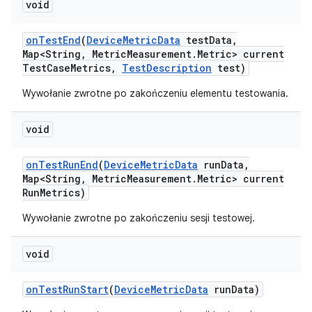
void
on
Test
End
(
Device
Metric
Data
test
Data
,
Map<String
,
Metric
Measurement
.
Metric> current
Test
Case
Metrics
,
Test
Description
test)
Wywołanie zwrotne po zakończeniu elementu testowania.
void
on
Test
Run
End
(
Device
Metric
Data
run
Data
,
Map<String
,
Metric
Measurement
.
Metric> current
Run
Metrics)
Wywołanie zwrotne po zakończeniu sesji testowej.
void
on
Test
Run
Start
(
Device
Metric
Data
run
Data)