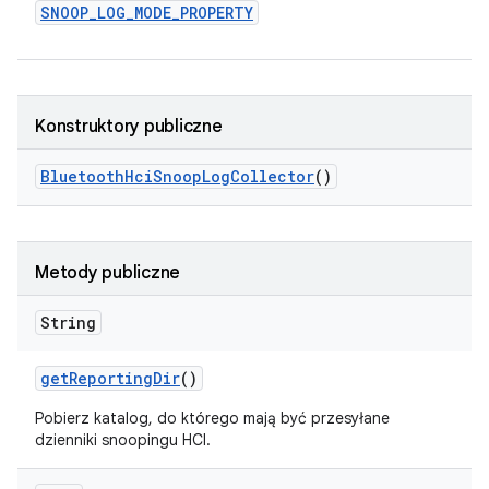
SNOOP
_
LOG
_
MODE
_
PROPERTY
Konstruktory publiczne
Bluetooth
Hci
Snoop
Log
Collector
()
Metody publiczne
String
get
Reporting
Dir
()
Pobierz katalog, do którego mają być przesyłane
dzienniki snoopingu HCI.