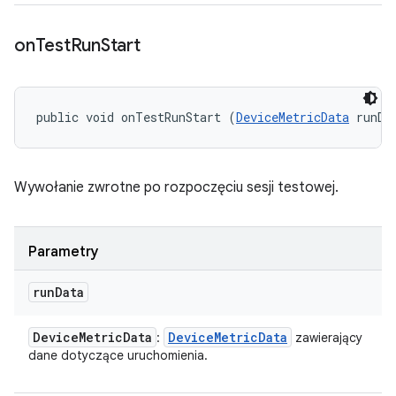
on
Test
Run
Start
public void onTestRunStart (
DeviceMetricData
 runDa
Wywołanie zwrotne po rozpoczęciu sesji testowej.
Parametry
run
Data
Device
Metric
Data
Device
Metric
Data
:
zawierający
dane dotyczące uruchomienia.