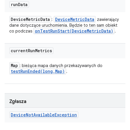
run
Data
Device
Metric
Data
Device
Metric
Data
:
zawierający
dane dotyczące uruchomienia. Będzie to ten sam obiekt
onTestRunStart(
Device
Metric
Data)
co podczas
.
current
Run
Metrics
Map
: bieżąca mapa danych przekazywanych do
testRunEnded(
long
,
Map)
.
Zgłasza
Device
Not
Available
Exception