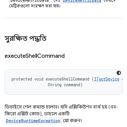
Device
Metric
Data
Device
Metric
Data
: সেই
যেখানে
মেট্রিকগুলো সংরক্ষণ করা যায়।
সুরক্ষিত পদ্ধতি
execute
Shell
Command
protected void executeShellCommand (
ITestDevice
 de
                String command)
ডিভাইসে শেল কমান্ড চালান। যদি এক্সিকিউশন ব্যর্থ হয় (নন-
জিরো এক্সিট কোড), তাহলে একটি
DeviceRuntimeException
থ্রো করুন।