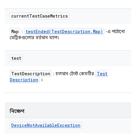
current
Test
Case
Metrics
Map
testEnded(
Test
Description
,
Map)
:
-এ পাঠানো
মেট্রিকগুলোর বর্তমান ম্যাপ।
test
Test
Description
Test
: চলমান টেস্ট কেসটির
Description
।
নিক্ষেপ
Device
Not
Available
Exception