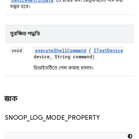
DeviceMetricData
তে রাখার জন্য মেট্রিকগুলো পার্স করা
সম্ভব হবে।
সুরক্ষিত পদ্ধতি
void
execute
Shell
Command
(
ITest
Device
device
,
String command)
ডিভাইসটিতে শেল কমান্ড চালান।
ধ্রুবক
SNOOP
_
LOG
_
MODE
_
PROPERTY