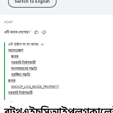
AOSP
এটি কাজে লেগেছে?
এই পৃষ্ঠায় যা যা আছে
সারসংক্ষেপ
ধ্রুবক
সরকারি নির্মাণকারী
জনসাধারণের পদ্ধতি
সুরক্ষিত পদ্ধতি
ধ্রুবক
SNOOP_LOG_MODE_PROPERTY
সরকারি নির্মাণকারী
ব্লুটুথএইচসিআইস্নুপলগকালেক