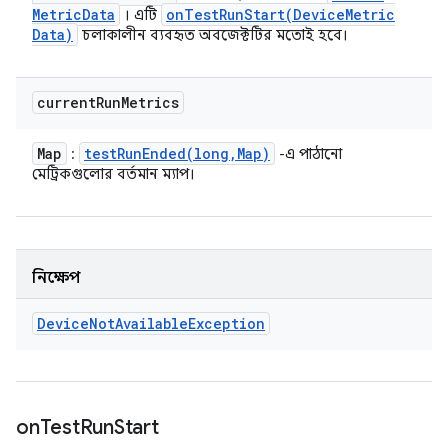
Metric
Data
onTestRunStart(
Device
Metric
। এটি
Data)
চলাকালীন ব্যবহৃত অবজেক্টটির মতোই হবে।
current
Run
Metrics
Map
testRunEnded(
long
,
Map)
:
-এ পাঠানো
মেট্রিকগুলোর বর্তমান ম্যাপ।
নিক্ষেপ
Device
Not
Available
Exception
on
Test
Run
Start