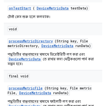
on
Test
Start
(
Device
Metric
Data
test
Data)
টেস্ট কেস শুরু হলে কলব্যাক।
void
process
Metric
Directory
(String key
,
File
metric
Directory
,
Device
Metric
Data
run
Data)
পদ্ধতিটির বাস্তবায়নের মাধ্যমে ডিরেক্টরিটি লগ করা এবং
DeviceMetricData
তে রাখার জন্য মেট্রিকগুলো পার্স করা
সম্ভব হবে।
final void
process
Metric
File
(String key
,
File metric
File
,
Device
Metric
Data
run
Data)
পদ্ধতিটির বাস্তবায়নের মাধ্যমে ফাইলটি লগ করা এবং