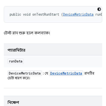
public void onTestRunStart (
DeviceMetricData
 runDa
টেস্ট রান শুরু হলে কলব্যাক।
প্যারামিটার
run
Data
Device
Metric
Data
Device
Metric
Data
: যে
রানটির
ডেটা ধারণ করে।
নিক্ষেপ