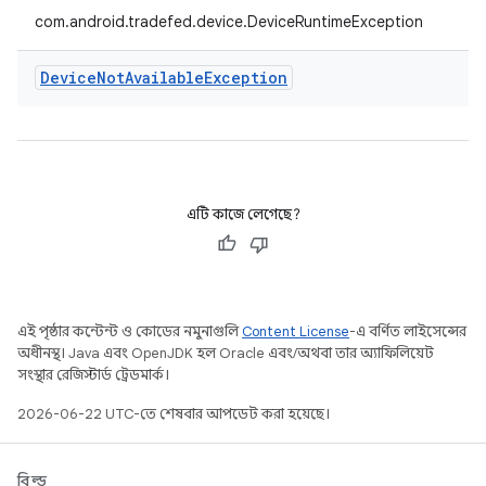
com.android.tradefed.device.DeviceRuntimeException
Device
Not
Available
Exception
এটি কাজে লেগেছে?
এই পৃষ্ঠার কন্টেন্ট ও কোডের নমুনাগুলি
Content License
-এ বর্ণিত লাইসেন্সের
অধীনস্থ। Java এবং OpenJDK হল Oracle এবং/অথবা তার অ্যাফিলিয়েট
সংস্থার রেজিস্টার্ড ট্রেডমার্ক।
2026-06-22 UTC-তে শেষবার আপডেট করা হয়েছে।
বিল্ড