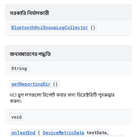
সরকারি নির্মাণকারী
Bluetooth
Hci
Snoop
Log
Collector
()
জনসাধারণের পদ্ধতি
String
get
Reporting
Dir
()
HCI স্নুপ লগগুলো রিপোর্ট করার জন্য ডিরেক্টরিটি পুনরুদ্ধার
করুন।
void
on
Test
End
(
Device
Metric
Data
test
Data
,