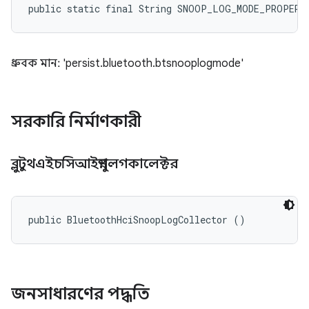
public static final String SNOOP_LOG_MODE_PROPERT
ধ্রুবক মান: 'persist.bluetooth.btsnooplogmode'
সরকারি নির্মাণকারী
ব্লুটুথএইচসিআইস্নুপলগকালেক্টর
public BluetoothHciSnoopLogCollector ()
জনসাধারণের পদ্ধতি