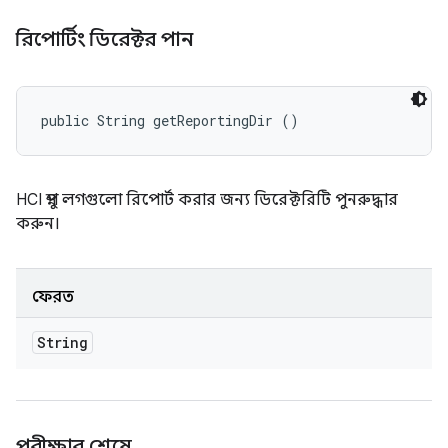
রিপোর্টিং ডিরেক্টর পান
public String getReportingDir ()
HCI স্নুপ লগগুলো রিপোর্ট করার জন্য ডিরেক্টরিটি পুনরুদ্ধার
করুন।
ফেরত
String
পরীক্ষার শেষে