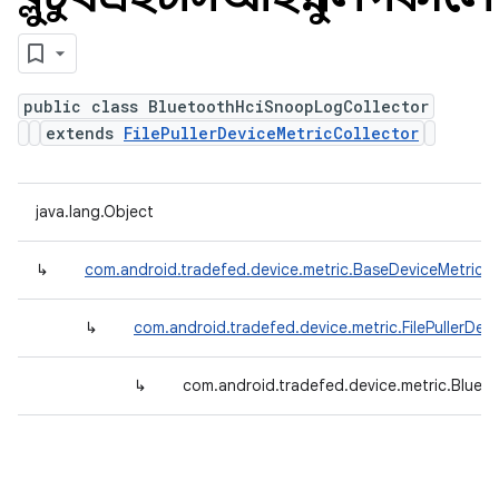
public class BluetoothHciSnoopLogCollector
extends
FilePullerDeviceMetricCollector
java.lang.Object
↳
com.android.tradefed.device.metric.BaseDeviceMetricCo
↳
com.android.tradefed.device.metric.FilePullerDev
↳
com.android.tradefed.device.metric.Blue