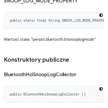
SNOOP
_
LOG
_
MODE
_
PROPERTY
public static final String SNOOP_LOG_MODE_PROPERT
Wartość stała: "persist.bluetooth.btsnooplogmode"
Konstruktory publiczne
Bluetooth
Hci
Snoop
Log
Collector
public BluetoothHciSnoopLogCollector ()