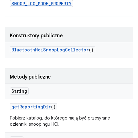
SNOOP
_
LOG
_
MODE
_
PROPERTY
Konstruktory publiczne
Bluetooth
Hci
Snoop
Log
Collector
()
Metody publiczne
String
get
Reporting
Dir
()
Pobierz katalog, do którego mają być przesyłane
dzienniki snoopingu HCI.