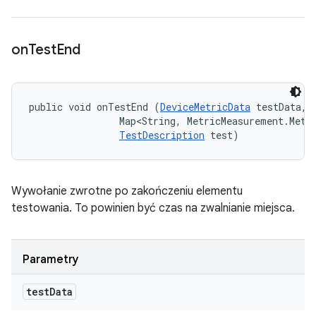
on
Test
End
public void onTestEnd (
DeviceMetricData
 testData, 

                Map<String, MetricMeasurement.Metri
TestDescription
 test)
Wywołanie zwrotne po zakończeniu elementu
testowania. To powinien być czas na zwalnianie miejsca.
Parametry
test
Data