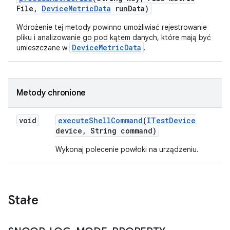
File
,
Device
Metric
Data
run
Data)
Wdrożenie tej metody powinno umożliwiać rejestrowanie
pliku i analizowanie go pod kątem danych, które mają być
DeviceMetricData
umieszczane w
.
Metody chronione
void
execute
Shell
Command
(
ITest
Device
device
,
String command)
Wykonaj polecenie powłoki na urządzeniu.
Stałe