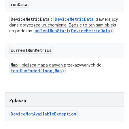
run
Data
Device
Metric
Data
Device
Metric
Data
:
zawierający
dane dotyczące uruchomienia. Będzie to ten sam obiekt
onTestRunStart(
Device
Metric
Data)
co podczas
.
current
Run
Metrics
Map
: bieżąca mapa danych przekazywanych do
testRunEnded(
long
,
Map)
.
Zgłasza
Device
Not
Available
Exception