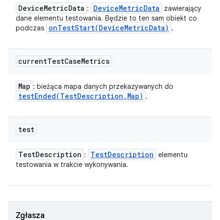
Device
Metric
Data
Device
Metric
Data
:
zawierający
dane elementu testowania. Będzie to ten sam obiekt co
onTestStart(
Device
Metric
Data)
podczas
.
current
Test
Case
Metrics
Map
: bieżąca mapa danych przekazywanych do
testEnded(
Test
Description
,
Map)
.
test
Test
Description
Test
Description
:
elementu
testowania w trakcie wykonywania.
Zgłasza