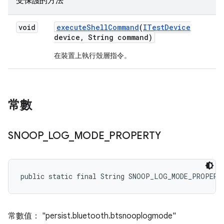
受保護的方法
void
execute
Shell
Command
(
ITest
Device
device
,
String command)
在裝置上執行殼層指令。
常數
SNOOP
_
LOG
_
MODE
_
PROPERTY
public static final String SNOOP_LOG_MODE_PROPERT
常數值： "persist.bluetooth.btsnooplogmode"