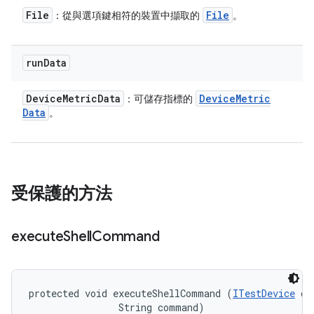
File
File
：從與選項鍵相符的裝置中擷取的
。
run
Data
Device
Metric
Data
Device
Metric
：可儲存指標的
Data
。
受保護的方法
execute
Shell
Command
protected void executeShellCommand (
ITestDevice
 de
                String command)