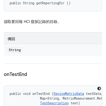
public String getReportingDir ()
擷取要回報 HCI 窺探記錄的目錄。
傳回
String
on
Test
End
public void onTestEnd (
DeviceMetricData
 testData, 

                Map<String, MetricMeasurement.Metri
TestDescription
 test)