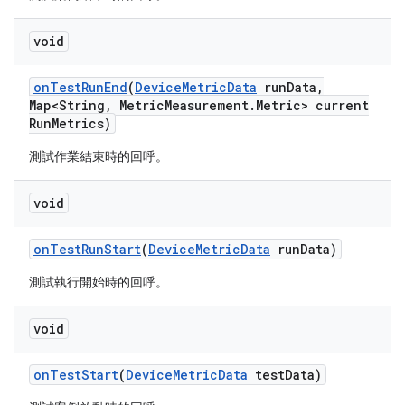
void
on
Test
Run
End
(
Device
Metric
Data
run
Data
,
Map<String
,
Metric
Measurement
.
Metric> current
Run
Metrics)
測試作業結束時的回呼。
void
on
Test
Run
Start
(
Device
Metric
Data
run
Data)
測試執行開始時的回呼。
void
on
Test
Start
(
Device
Metric
Data
test
Data)