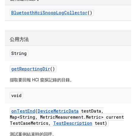
Bluetooth
Hci
Snoop
Log
Collector
()
公用方法
String
get
Reporting
Dir
()
擷取要回報 HCI 窺探記錄的目錄。
void
on
Test
End
(
Device
Metric
Data
test
Data
,
Map<String
,
Metric
Measurement
.
Metric> current
Test
Case
Metrics
,
Test
Description
test)
測試案例結束時的回呼。