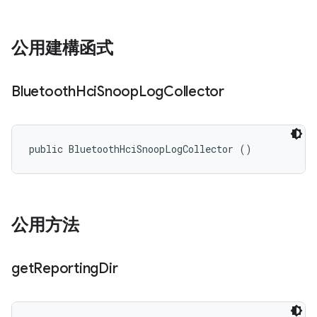
公用建構函式
Bluetooth
Hci
Snoop
Log
Collector
public BluetoothHciSnoopLogCollector ()
公用方法
get
Reporting
Dir