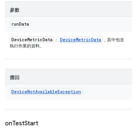
參數
run
Data
Device
Metric
Data
Device
Metric
Data
：
，其中包含
執行作業的資料。
擲回
Device
Not
Available
Exception
on
Test
Start