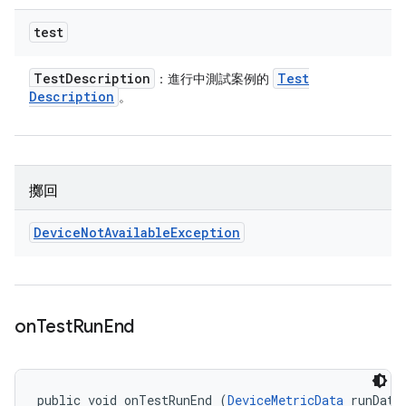
test
Test
Description
Test
：進行中測試案例的
Description
。
擲回
Device
Not
Available
Exception
on
Test
Run
End
public void onTestRunEnd (
DeviceMetricData
 runData,