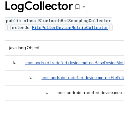
Log
Collector
public class BluetoothHciSnoopLogCollector
extends
FilePullerDeviceMetricCollector
java.lang.Object
↳
com.android.tradefed.device.metric.BaseDeviceMetric
↳
com.android.tradefed.device.metric.FilePuller
↳
com.android.tradefed.device.metric