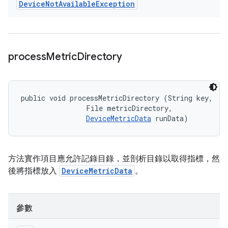
Device
Not
Available
Exception
process
Metric
Directory
public void processMetricDirectory (String key, 

                File metricDirectory, 

DeviceMetricData
 runData)
方法實作項目應允許記錄目錄，並剖析目錄以取得指標，然
後將指標放入
DeviceMetricData
。
參數