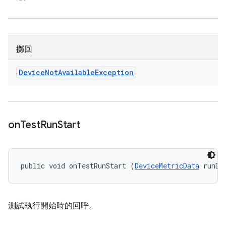
擲回
Device
Not
Available
Exception
on
Test
Run
Start
public void onTestRunStart (
DeviceMetricData
 runDa
測試執行開始時的回呼。