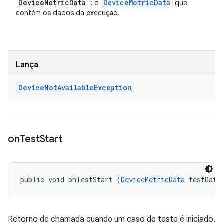
Device
Metric
Data
Device
Metric
Data
: o
que
contém os dados da execução.
Lança
Device
Not
Available
Exception
on
Test
Start
public void onTestStart (
DeviceMetricData
 testData
Retorno de chamada quando um caso de teste é iniciado.