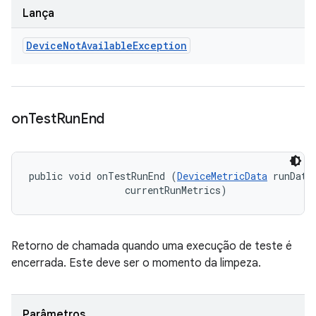
Lança
Device
Not
Available
Exception
on
Test
Run
End
public void onTestRunEnd (
DeviceMetricData
 runData,
 currentRunMetrics)
Retorno de chamada quando uma execução de teste é
encerrada. Este deve ser o momento da limpeza.
Parâmetros