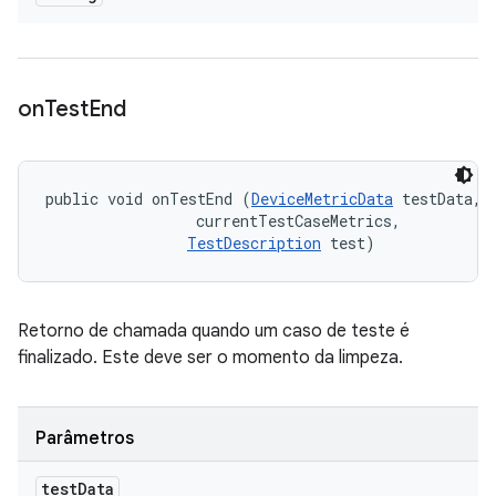
on
Test
End
public void onTestEnd (
DeviceMetricData
 testData, 

 currentTestCaseMetrics, 

TestDescription
 test)
Retorno de chamada quando um caso de teste é
finalizado. Este deve ser o momento da limpeza.
Parâmetros
test
Data