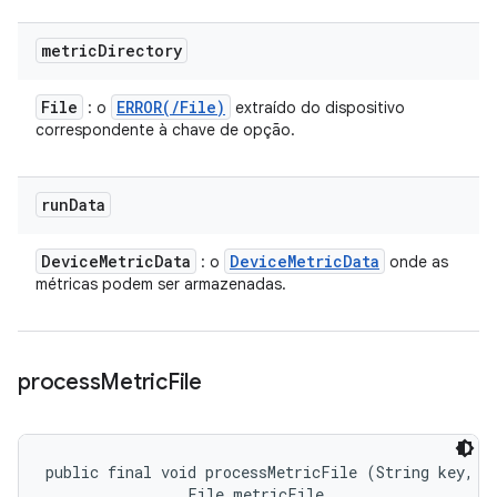
metric
Directory
File
ERROR(
/
File)
: o
extraído do dispositivo
correspondente à chave de opção.
run
Data
Device
Metric
Data
Device
Metric
Data
: o
onde as
métricas podem ser armazenadas.
process
Metric
File
public final void processMetricFile (String key, 

                File metricFile, 
