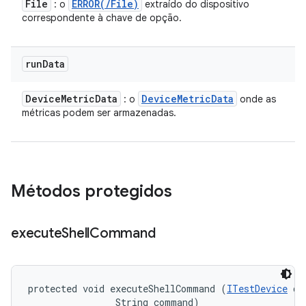
File
ERROR(
/
File)
: o
extraído do dispositivo
correspondente à chave de opção.
run
Data
Device
Metric
Data
Device
Metric
Data
: o
onde as
métricas podem ser armazenadas.
Métodos protegidos
execute
Shell
Command
protected void executeShellCommand (
ITestDevice
 de
                String command)