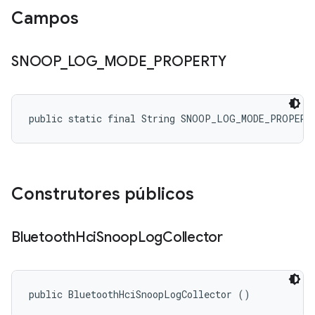
Campos
SNOOP
_
LOG
_
MODE
_
PROPERTY
public static final String SNOOP_LOG_MODE_PROPERT
Construtores públicos
Bluetooth
Hci
Snoop
Log
Collector
public BluetoothHciSnoopLogCollector ()