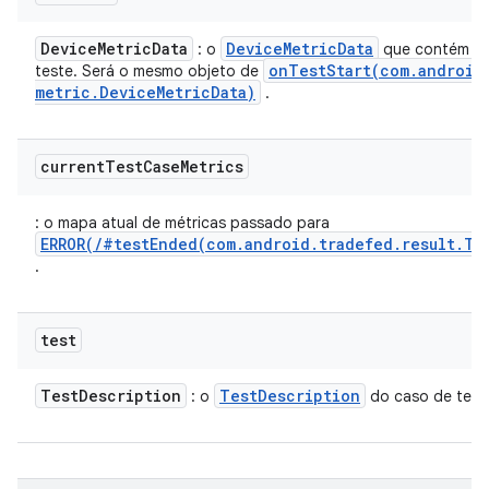
Device
Metric
Data
Device
Metric
Data
: o
que contém os
onTestStart(
com
.
android
teste. Será o mesmo objeto de
metric
.
Device
Metric
Data)
.
current
Test
Case
Metrics
: o mapa atual de métricas passado para
ERROR(/#testEnded(com.android.tradefed.result.Te
.
test
Test
Description
Test
Description
: o
do caso de test