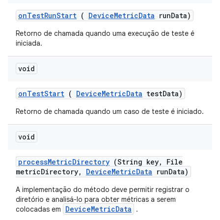
on
Test
Run
Start
(
Device
Metric
Data
run
Data)
Retorno de chamada quando uma execução de teste é
iniciada.
void
on
Test
Start
(
Device
Metric
Data
test
Data)
Retorno de chamada quando um caso de teste é iniciado.
void
process
Metric
Directory
(String key
,
File
metric
Directory
,
Device
Metric
Data
run
Data)
A implementação do método deve permitir registrar o
diretório e analisá-lo para obter métricas a serem
DeviceMetricData
colocadas em
.