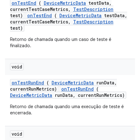
on
Test
End
(
Device
Metric
Data
test
Data
,
current
Test
Case
Metrics
,
Test
Description
test)
onTestEnd
(
DeviceMetricData
testData,
currentTestCaseMetrics,
TestDescription
test)
Retorno de chamada quando um caso de teste é
finalizado.
void
on
Test
Run
End
(
Device
Metric
Data
run
Data
,
current
Run
Metrics)
onTestRunEnd
(
DeviceMetricData
runData, currentRunMetrics)
Retorno de chamada quando uma execução de teste é
encerrada.
void