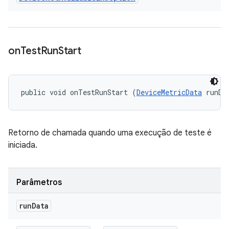
on
Test
Run
Start
public void onTestRunStart (
DeviceMetricData
 runDa
Retorno de chamada quando uma execução de teste é
iniciada.
Parâmetros
run
Data