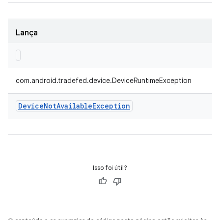
Lança
com.android.tradefed.device.DeviceRuntimeException
Device
Not
Available
Exception
Isso foi útil?