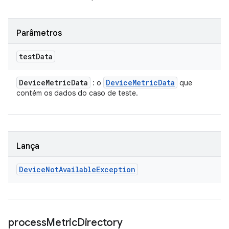
Parâmetros
test
Data
Device
Metric
Data
Device
Metric
Data
: o
que
contém os dados do caso de teste.
Lança
Device
Not
Available
Exception
process
Metric
Directory