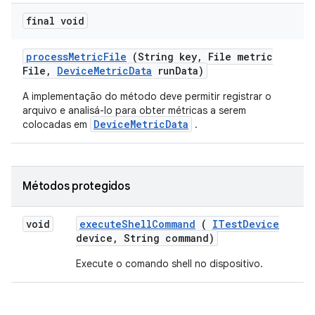
final void
process
Metric
File
(String key
,
File metric
File
,
Device
Metric
Data
run
Data)
A implementação do método deve permitir registrar o
arquivo e analisá-lo para obter métricas a serem
DeviceMetricData
colocadas em
.
Métodos protegidos
void
execute
Shell
Command
(
ITest
Device
device
,
String command)
Execute o comando shell no dispositivo.