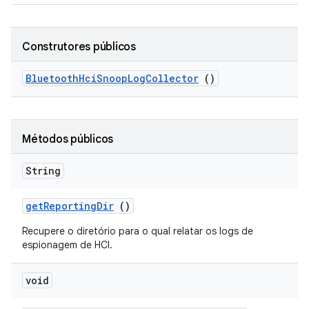
Construtores públicos
Bluetooth
Hci
Snoop
Log
Collector
()
Métodos públicos
String
get
Reporting
Dir
()
Recupere o diretório para o qual relatar os logs de
espionagem de HCI.
void