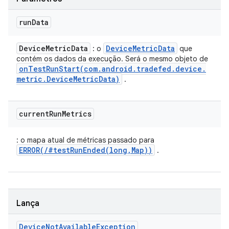
run
Data
Device
Metric
Data
Device
Metric
Data
: o
que
contém os dados da execução. Será o mesmo objeto de
onTestRunStart(
com
.
android
.
tradefed
.
device
.
metric
.
Device
Metric
Data)
.
current
Run
Metrics
: o mapa atual de métricas passado para
ERROR(/#testRunEnded(long,Map))
.
Lança
Device
Not
Available
Exception