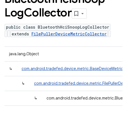
Log
Collector
public class BluetoothHciSnoopLogCollector
extends
FilePullerDeviceMetricCollector
java.lang.Object
↳
com.android.tradefed.device.metric.BaseDeviceMetricCo
↳
com.android.tradefed.device.metric.FilePullerDev
↳
com.android.tradefed.device.metric.Blue