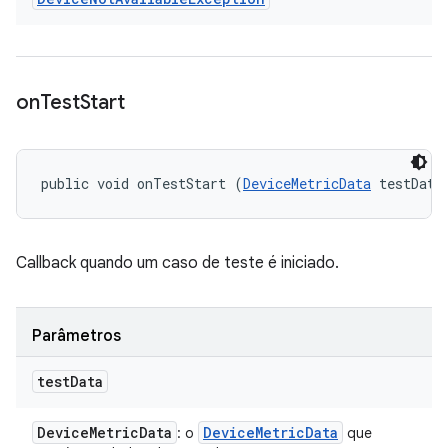
on
Test
Start
public void onTestStart (
DeviceMetricData
 testData
Callback quando um caso de teste é iniciado.
Parâmetros
test
Data
Device
Metric
Data
Device
Metric
Data
: o
que