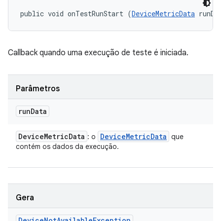
public void onTestRunStart (
DeviceMetricData
 runDa
Callback quando uma execução de teste é iniciada.
Parâmetros
run
Data
Device
Metric
Data
Device
Metric
Data
: o
que
contém os dados da execução.
Gera
Device
Not
Available
Exception