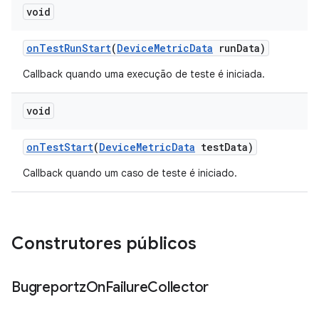
void
on
Test
Run
Start
(
Device
Metric
Data
run
Data)
Callback quando uma execução de teste é iniciada.
void
on
Test
Start
(
Device
Metric
Data
test
Data)
Callback quando um caso de teste é iniciado.
Construtores públicos
Bugreportz
On
Failure
Collector