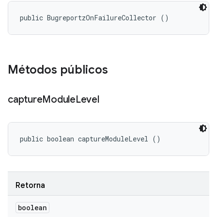
public BugreportzOnFailureCollector ()
Métodos públicos
capture
Module
Level
public boolean captureModuleLevel ()
Retorna
boolean