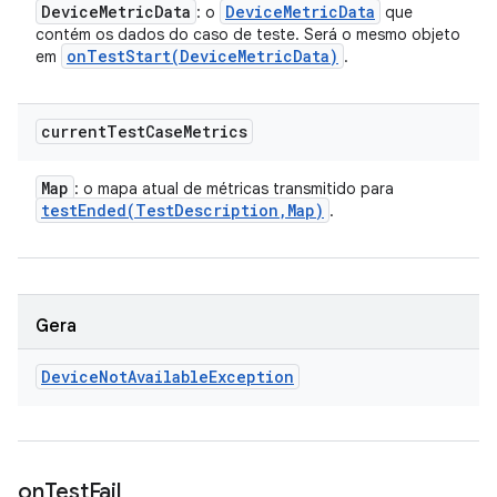
Device
Metric
Data
Device
Metric
Data
: o
que
contém os dados do caso de teste. Será o mesmo objeto
onTestStart(
Device
Metric
Data)
em
.
current
Test
Case
Metrics
Map
: o mapa atual de métricas transmitido para
testEnded(
Test
Description
,
Map)
.
Gera
Device
Not
Available
Exception
on
Test
Fail