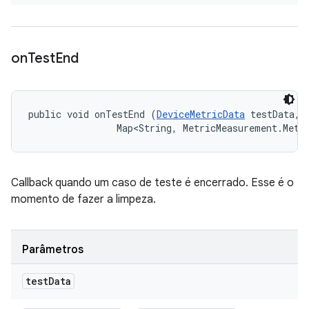
on
Test
End
public void onTestEnd (
DeviceMetricData
 testData, 

                Map<String, MetricMeasurement.Metr
Callback quando um caso de teste é encerrado. Esse é o
momento de fazer a limpeza.
Parâmetros
test
Data