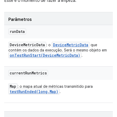
Esse é o momento de fazer a limpeza.
Parâmetros
run
Data
Device
Metric
Data
Device
Metric
Data
: o
que
contém os dados da execução. Será o mesmo objeto em
onTestRunStart(
Device
Metric
Data)
.
current
Run
Metrics
Map
: o mapa atual de métricas transmitido para
testRunEnded(
long
,
Map)
.