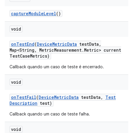
capture
Module
Level
()
void
on
Test
End
(
Device
Metric
Data
test
Data
,
Map<String
,
Metric
Measurement
.
Metric> current
Test
Case
Metrics)
Callback quando um caso de teste é encerrado.
void
on
Test
Fail
(
Device
Metric
Data
test
Data
,
Test
Description
test)
Callback quando um caso de teste falha.
void