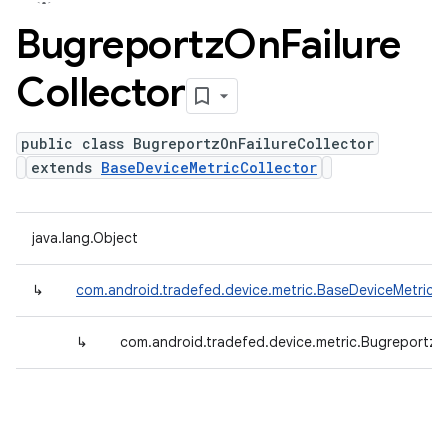
Bugreportz
On
Failure
Collector
public class BugreportzOnFailureCollector
extends
BaseDeviceMetricCollector
java.lang.Object
↳
com.android.tradefed.device.metric.BaseDeviceMetricCo
↳
com.android.tradefed.device.metric.BugreportzOn