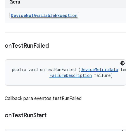
Gera
Device
Not
Available
Exception
on
Test
Run
Failed
public void onTestRunFailed (
DeviceMetricData
 testD
FailureDescription
 failure)
Callback para eventos testRunFailed
on
Test
Run
Start