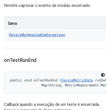
Permite capturar o evento de módulo encerrado.
Gera
Device
Not
Available
Exception
on
Test
Run
End
public void onTestRunEnd (
DeviceMetricData
 runData,
                Map<String, MetricMeasurement.Metr
Callback quando a execução de um teste é encerrada.