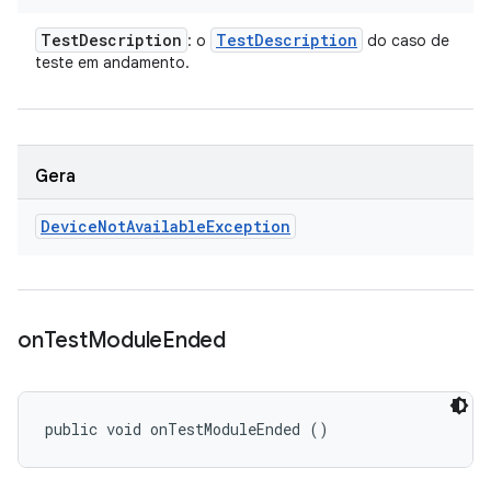
Test
Description
Test
Description
: o
do caso de
teste em andamento.
Gera
Device
Not
Available
Exception
on
Test
Module
Ended
public void onTestModuleEnded ()