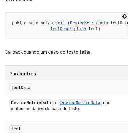
public void onTestFail (
DeviceMetricData
 testData, 
TestDescription
 test)
Callback quando um caso de teste falha.
Parâmetros
test
Data
Device
Metric
Data
Device
Metric
Data
: o
que
contém os dados do caso de teste.
test