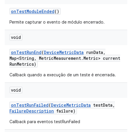
on
Test
Module
Ended
()
Permite capturar o evento de módulo encerrado.
void
on
Test
Run
End
(
Device
Metric
Data
run
Data
,
Map<String
,
Metric
Measurement
.
Metric> current
Run
Metrics)
Callback quando a execução de um teste é encerrada.
void
on
Test
Run
Failed
(
Device
Metric
Data
test
Data
,
Failure
Description
failure)
Callback para eventos testRunFailed