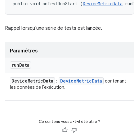
public void onTestRunStart (
DeviceMetricData
 runDa
Rappel lorsqu'une série de tests est lancée.
Paramètres
run
Data
Device
Metric
Data
Device
Metric
Data
:
contenant
les données de l'exécution.
Ce contenu vous a-t-il été utile ?