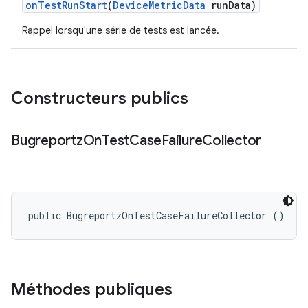
on
Test
Run
Start
(
Device
Metric
Data
run
Data)
Rappel lorsqu'une série de tests est lancée.
Constructeurs publics
Bugreportz
On
Test
Case
Failure
Collector
public BugreportzOnTestCaseFailureCollector ()
Méthodes publiques