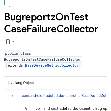
Bugreportz
On
Test
Case
Failure
Collector
public class
BugreportzOnTestCaseFailureCollector
extends
BaseDeviceMetricCollector
java.lang.Object
↳
com.android.tradefed.device.metric.BaseDeviceMetric
↳
com.android.tradefed.device.metric.Bugrepor