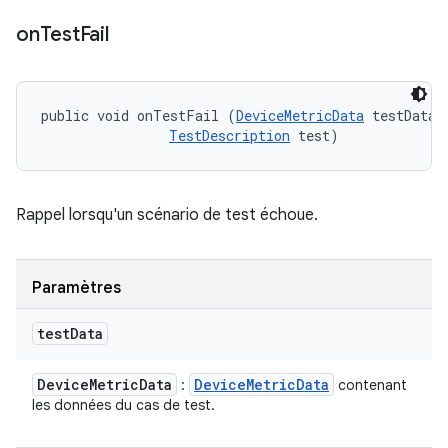
on
Test
Fail
public void onTestFail (
DeviceMetricData
 testData, 
TestDescription
 test)
Rappel lorsqu'un scénario de test échoue.
Paramètres
test
Data
Device
Metric
Data
Device
Metric
Data
:
contenant
les données du cas de test.