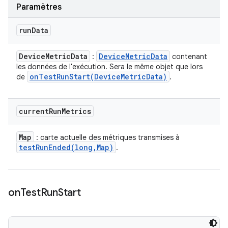
Paramètres
run
Data
Device
Metric
Data
Device
Metric
Data
:
contenant
les données de l'exécution. Sera le même objet que lors
onTestRunStart(
Device
Metric
Data)
de
.
current
Run
Metrics
Map
: carte actuelle des métriques transmises à
testRunEnded(
long
,
Map)
.
on
Test
Run
Start