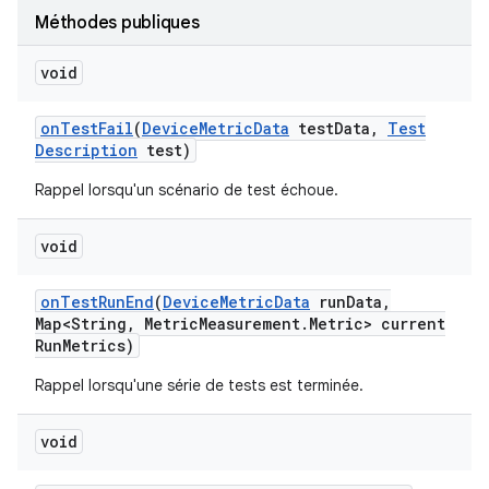
Méthodes publiques
void
on
Test
Fail
(
Device
Metric
Data
test
Data
,
Test
Description
test)
Rappel lorsqu'un scénario de test échoue.
void
on
Test
Run
End
(
Device
Metric
Data
run
Data
,
Map<String
,
Metric
Measurement
.
Metric> current
Run
Metrics)
Rappel lorsqu'une série de tests est terminée.
void