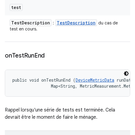
test
Test
Description
Test
Description
:
du cas de
test en cours.
on
Test
Run
End
public void onTestRunEnd (
DeviceMetricData
 runData,
                Map<String, MetricMeasurement.Metr
Rappel lorsqu'une série de tests est terminée. Cela
devrait être le moment de faire le ménage.