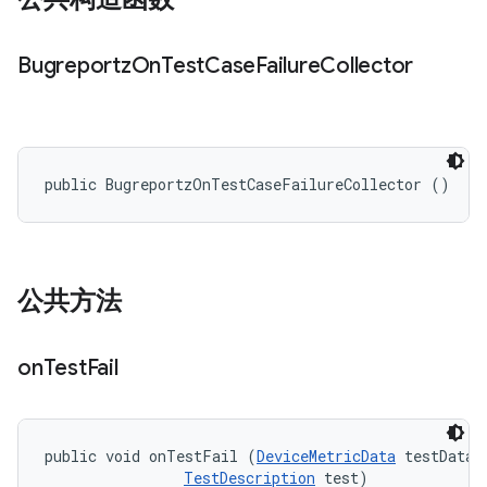
Bugreportz
On
Test
Case
Failure
Collector
public BugreportzOnTestCaseFailureCollector ()
公共方法
on
Test
Fail
public void onTestFail (
DeviceMetricData
 testData, 
TestDescription
 test)