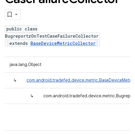
public class
BugreportzOnTestCaseFailureCollector
extends
BaseDeviceMetricCollector
java.lang.Object
↳
com.android.tradefed.device.metric.BaseDeviceMetric
↳
com.android.tradefed.device.metric.Bugrepor