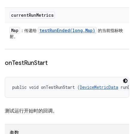
current
Run
Metrics
Map
testRunEnded(
long
,
Map)
：传递给
的当前指标映
射。
on
Test
Run
Start
public void onTestRunStart (
DeviceMetricData
 runDa
测试运行开始时的回调。
参数