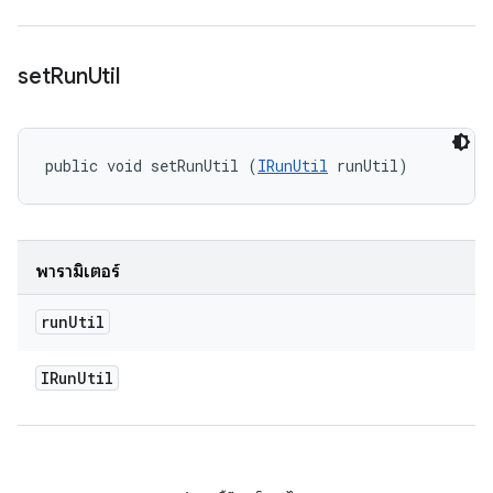
set
Run
Util
public void setRunUtil (
IRunUtil
 runUtil)
พารามิเตอร์
run
Util
IRun
Util