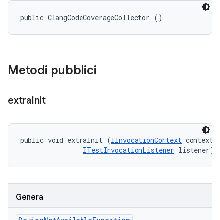
public ClangCodeCoverageCollector ()
Metodi pubblici
extra
Init
public void extraInit (
IInvocationContext
 context, 
ITestInvocationListener
 listener)
Genera
Device
Not
Available
Exception