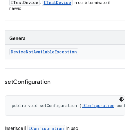
ITest
Device
ITest
Device
:
in cui è terminato il
riavvio.
Genera
Device
Not
Available
Exception
set
Configuration
public void setConfiguration (
IConfiguration
 confi
Inserisce il
IConfiguration
in uso.