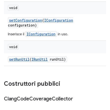
void
set
Configuration
(
IConfiguration
configuration)
IConfiguration
Inserisce il
in uso.
void
set
Run
Util
(
IRun
Util
run
Util)
Costruttori pubblici
Clang
Code
Coverage
Collector