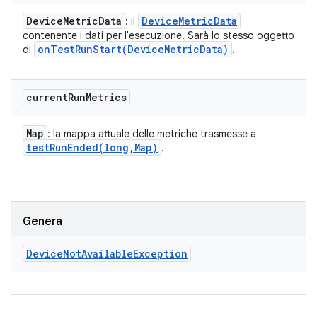
Device
Metric
Data
Device
Metric
Data
: il
contenente i dati per l'esecuzione. Sarà lo stesso oggetto
onTestRunStart(
Device
Metric
Data)
di
.
current
Run
Metrics
Map
: la mappa attuale delle metriche trasmesse a
testRunEnded(
long
,
Map)
.
Genera
Device
Not
Available
Exception