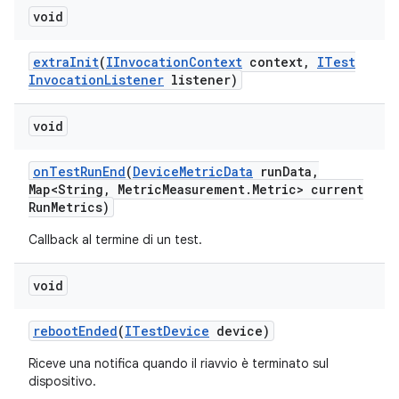
void
extra
Init
(
IInvocation
Context
context
,
ITest
Invocation
Listener
listener)
void
on
Test
Run
End
(
Device
Metric
Data
run
Data
,
Map<String
,
Metric
Measurement
.
Metric> current
Run
Metrics)
Callback al termine di un test.
void
reboot
Ended
(
ITest
Device
device)
Riceve una notifica quando il riavvio è terminato sul
dispositivo.