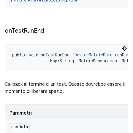
on
Test
Run
End
public void onTestRunEnd (
DeviceMetricData
 runData,
                Map<String, MetricMeasurement.Metr
Callback al termine di un test. Questo dovrebbe essere il
momento di liberare spazio.
Parametri
run
Data