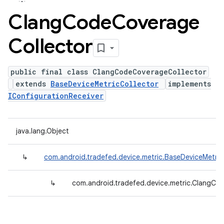
Clang
Code
Coverage
Collector
public final class ClangCodeCoverageCollector
extends
BaseDeviceMetricCollector
implements
IConfigurationReceiver
java.lang.Object
↳
com.android.tradefed.device.metric.BaseDeviceMetric
↳
com.android.tradefed.device.metric.ClangCo