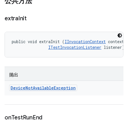
公共方法
extra
Init
public void extraInit (
IInvocationContext
 context, 
ITestInvocationListener
 listener)
抛出
Device
Not
Available
Exception
on
Test
Run
End