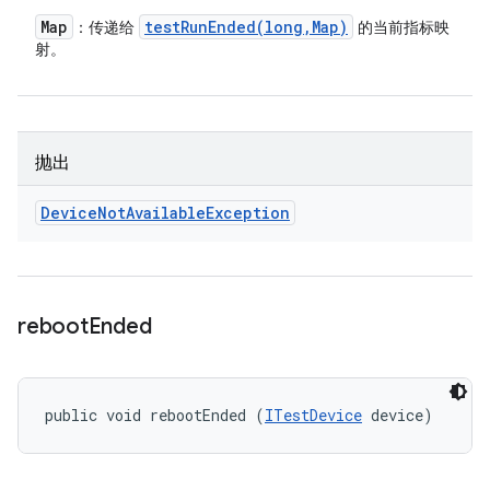
Map
testRunEnded(
long
,
Map)
：传递给
的当前指标映
射。
抛出
Device
Not
Available
Exception
reboot
Ended
public void rebootEnded (
ITestDevice
 device)