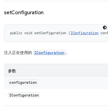
set
Configuration
public void setConfiguration (
IConfiguration
 confi
注入正在使用的
IConfiguration
。
参数
configuration
IConfiguration