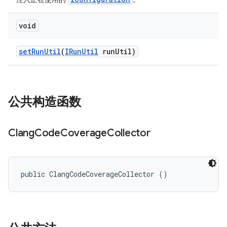
void
set
Run
Util
(
IRun
Util
run
Util)
公共构造函数
Clang
Code
Coverage
Collector
public ClangCodeCoverageCollector ()