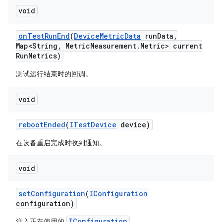
void
on
Test
Run
End
(
Device
Metric
Data
run
Data
,
Map<String
,
Metric
Measurement
.
Metric> current
Run
Metrics)
测试运行结束时的回调。
void
reboot
Ended
(
ITest
Device
device)
在设备重启完成时收到通知。
void
set
Configuration
(
IConfiguration
configuration)
IConfiguration
注入正在使用的
。