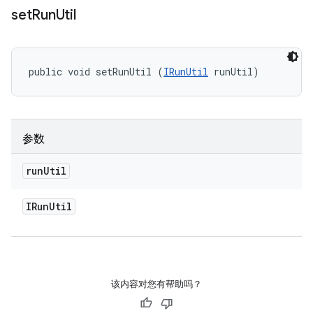
set
Run
Util
public void setRunUtil (
IRunUtil
 runUtil)
参数
run
Util
IRun
Util
该内容对您有帮助吗？