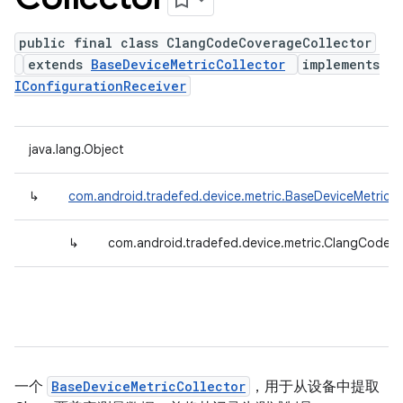
public final class ClangCodeCoverageCollector
extends
BaseDeviceMetricCollector
implements
IConfigurationReceiver
java.lang.Object
↳
com.android.tradefed.device.metric.BaseDeviceMetricCo
↳
com.android.tradefed.device.metric.ClangCodeC
一个
BaseDeviceMetricCollector
，用于从设备中提取