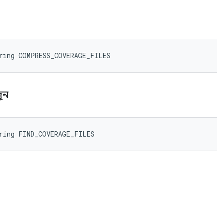
ল
tring COMPRESS_COVERAGE_FILES
জুন
tring FIND_COVERAGE_FILES