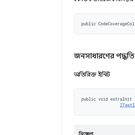
public CodeCoverageCol
জনসাধারণের পদ্ধত
অতিরিক্ত ইনিট
public void extraInit 
ITestI
নিক্ষেপ