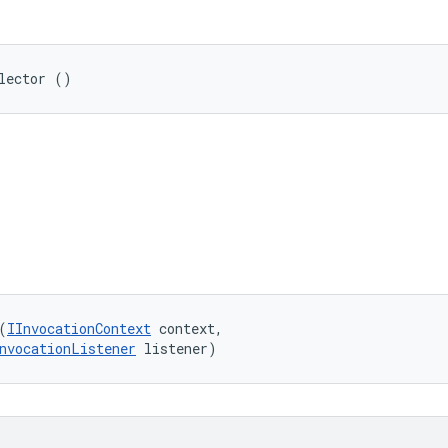
lector ()
ি
(
IInvocationContext
 context, 

nvocationListener
 listener)