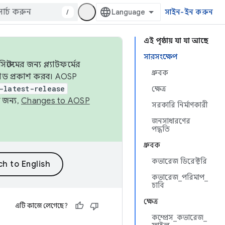
/
সাইন-ইন করুন
এই পৃষ্ঠায় যা যা আছে
সারসংক্ষেপ
েমের জন্য প্ল্যাটফর্মের
ধ্রুবক
 কোড প্রকাশ করব। AOSP
-latest-release
ক্ষেত্র
 জন্য,
Changes to AOSP
সরকারি নির্মাণকারী
জনসাধারণের
পদ্ধতি
ধ্রুবক
কভারেজ ডিরেক্টরি
কভারেজ_পরিমাপ_
চাবি
ক্ষেত্র
এটি কাজে লেগেছে?
কম্প্রেস_কভারেজ_