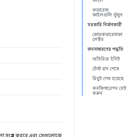
ফাইল
কভারেজ
ফাইলগুলি খুঁজুন
সরকারি নির্মাণকারী
কোডকভারেজকা
লেক্টর
জনসাধারণের পদ্ধতি
অতিরিক্ত ইনিট
টেস্ট রান শেষে
রিবুট শেষ হয়েছে
কনফিগারেশন সেট
করুন
 সংগ্রহ করবে এবং সেগুলোকে