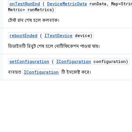
on
Test
Run
End
(
Device
Metric
Data
run
Data
,
Map<Stri
Metric> run
Metrics)
টেস্ট রান শেষ হলে কলব্যাক।
reboot
Ended
(
ITest
Device
device)
ডিভাইসটি রিবুট শেষ হলে নোটিফিকেশন পাওয়া যায়।
set
Configuration
(
IConfiguration
configuration)
IConfiguration
ব্যবহৃত
টি ইনজেক্ট করে।