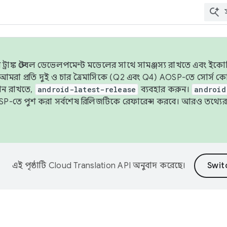
াঙ্ক স্টেবল ডেভেলপমেন্ট মডেলের সাথে সামঞ্জস্য রাখতে এবং ইকোসিস্ট
ে, আমরা প্রতি দুই ও চার ত্রৈমাসিকে (Q2 এবং Q4) AOSP-তে সোর্স
ান রাখতে,
android-latest-release
ব্যবহার করুন।
android
বদা AOSP-তে পুশ করা সর্বশেষ রিলিজটিকে রেফারেন্স করবে। আরও তথ্যের
এই পৃষ্ঠাটি
Cloud Translation API
অনুবাদ করেছে।