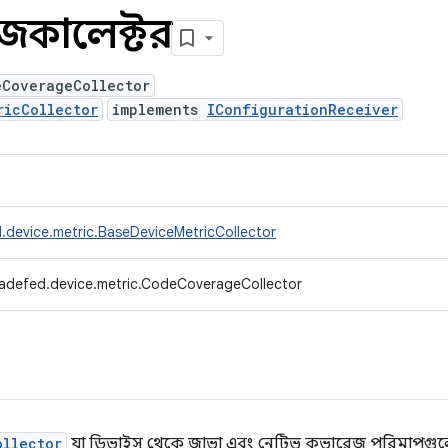
কালেক্টর
eCoverageCollector
ricCollector
implements
IConfigurationReceiver
.device.metric.BaseDeviceMetricCollector
radefed.device.metric.CodeCoverageCollector
ollector
যা ডিভাইস থেকে জাভা এবং নেটিভ কভারেজ পরিমাপগুলো