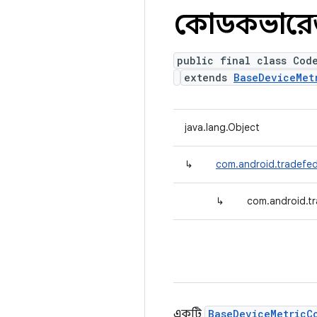
কোডকভারেজ
public final class Cod
extends
BaseDeviceMet
java.lang.Object
↳
com.android.tradefed
↳
com.android.t
একটি
BaseDeviceMetricC