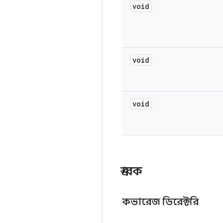
void
void
void
ধ্রুবক
কভারেজ ডিরেক্টরি