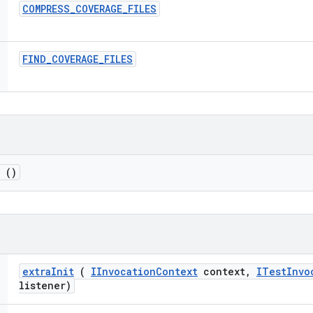
COMPRESS
_
COVERAGE
_
FILES
FIND
_
COVERAGE
_
FILES
()
extra
Init
(
IInvocation
Context
context
,
ITest
Invo
listener)