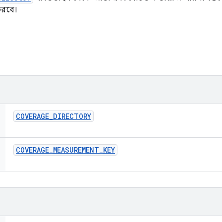
করবে।
COVERAGE
_
DIRECTORY
COVERAGE
_
MEASUREMENT
_
KEY