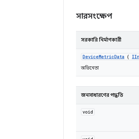
সারসংক্ষেপ
সরকারি নির্মাণকারী
Device
Metric
Data
(
II
অভিনেতা
জনসাধারণের পদ্ধতি
void