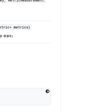
ey
,
Metric
Measurement
.
etric> metrics)
ুক্ত করুন।