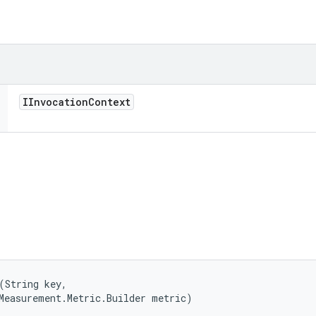
IInvocation
Context
ি
(String key, 

Measurement.Metric.Builder metric)