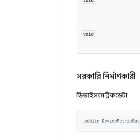
void
void
সরকারি নির্মাণকারী
ডিভাইসমেট্রিকডেটা
public DeviceMetricDat