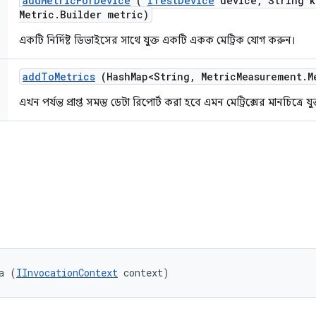
add
Metric
For
Device
(
ITest
Device
device
,
String k
Metric
.
Builder metric)
একটি নির্দিষ্ট ডিভাইসের সাথে যুক্ত একটি একক মেট্রিক যোগ করুন।
add
To
Metrics
(Hash
Map<String
,
Metric
Measurement
.
M
এখন পর্যন্ত প্রাপ্ত সমস্ত ডেটা রিপোর্ট করা হবে এমন মেট্রিক্সের মানচিত্রে য
a (
IInvocationContext
 context)