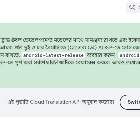
াঙ্ক স্টেবল ডেভেলপমেন্ট মডেলের সাথে সামঞ্জস্য রাখতে এবং ইকোসিস্ট
ে, আমরা প্রতি দুই ও চার ত্রৈমাসিকে (Q2 এবং Q4) AOSP-তে সোর্স
ান রাখতে,
android-latest-release
ব্যবহার করুন।
android
বদা AOSP-তে পুশ করা সর্বশেষ রিলিজটিকে রেফারেন্স করবে। আরও তথ্যের
এই পৃষ্ঠাটি
Cloud Translation API
অনুবাদ করেছে।