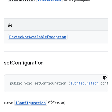
ส่ง
Device
Not
Available
Exception
set
Configuration
public void setConfiguration (
IConfiguration
 confi
แทรก
IConfiguration
ที่ใช้งานอยู่