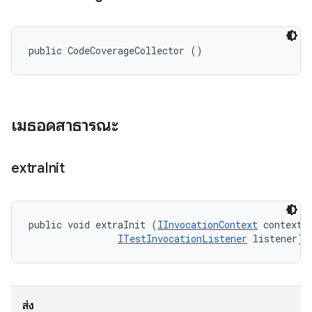
public CodeCoverageCollector ()
เมธอดสาธารณะ
extra
Init
public void extraInit (
IInvocationContext
 context, 
ITestInvocationListener
 listener)
ส่ง