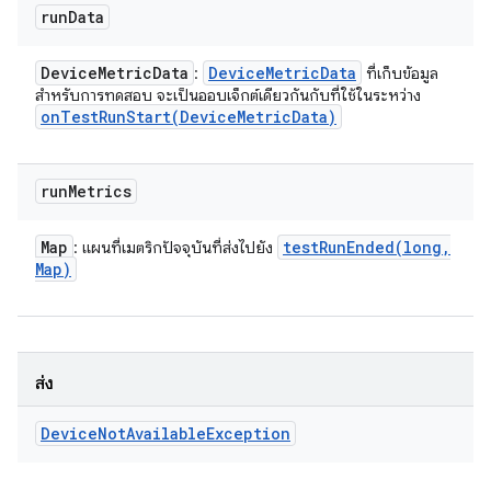
run
Data
Device
Metric
Data
Device
Metric
Data
:
ที่เก็บข้อมูล
สำหรับการทดสอบ จะเป็นออบเจ็กต์เดียวกันกับที่ใช้ในระหว่าง
onTestRunStart(
Device
Metric
Data)
run
Metrics
Map
testRunEnded(
long
,
: แผนที่เมตริกปัจจุบันที่ส่งไปยัง
Map)
ส่ง
Device
Not
Available
Exception