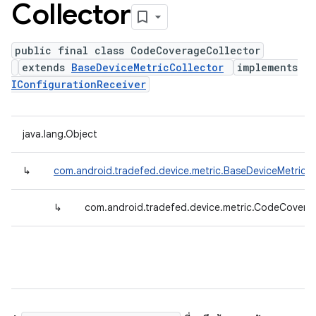
Collector
public final class CodeCoverageCollector
extends
BaseDeviceMetricCollector
implements
IConfigurationReceiver
java.lang.Object
↳
com.android.tradefed.device.metric.BaseDeviceMetricCo
↳
com.android.tradefed.device.metric.CodeCovera