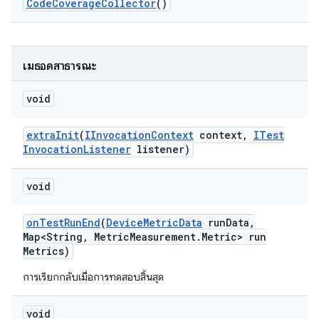
Code
Coverage
Collector
()
เมธอดสาธารณะ
void
extra
Init
(
IInvocation
Context
context
,
ITest
Invocation
Listener
listener)
void
on
Test
Run
End
(
Device
Metric
Data
run
Data
,
Map<String
,
Metric
Measurement
.
Metric> run
Metrics)
การเรียกกลับเมื่อการทดสอบสิ้นสุด
void