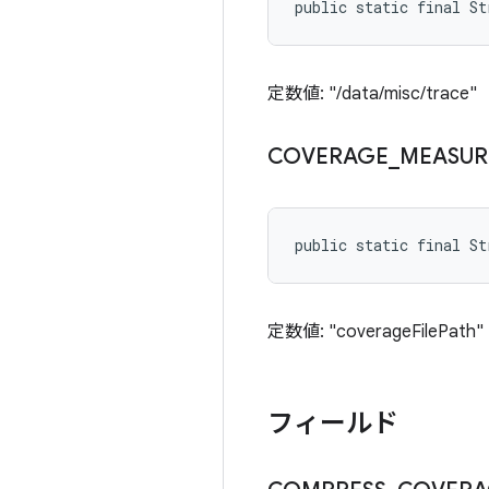
public static final S
定数値: "/data/misc/trace"
COVERAGE
_
MEASUR
public static final St
定数値: "coverageFilePath"
フィールド