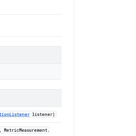
tion
Listener
listener)
,
Metric
Measurement
.