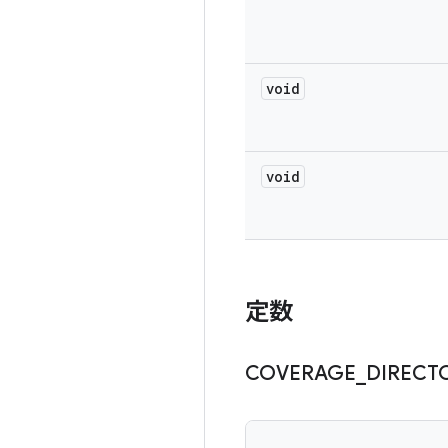
void
void
定数
COVERAGE
_
DIRECT