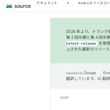
ドキュメント
Android ソース
2026 年より、トラ
第 2 四半期と第 4 四
latest-release
を使用
ュされた最新のリリース
Go
翻訳しています。AI 
AOSP