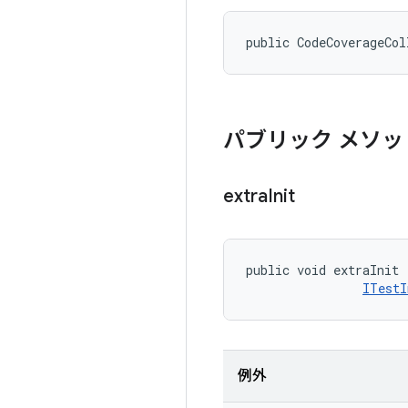
public CodeCoverageCol
パブリック メソッ
extra
Init
public void extraInit 
ITestI
例外