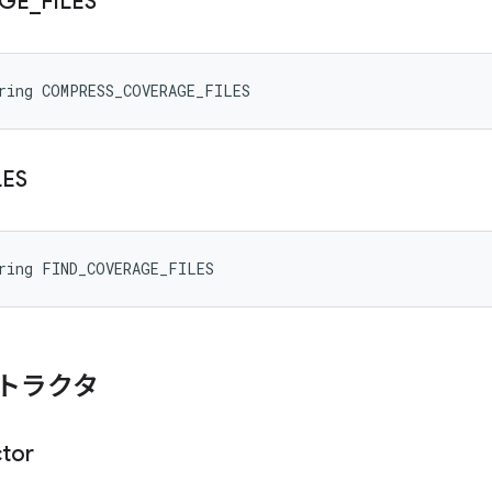
GE
_
FILES
tring COMPRESS_COVERAGE_FILES
LES
tring FIND_COVERAGE_FILES
トラクタ
ctor