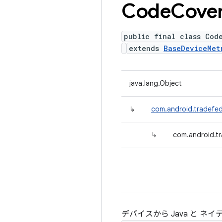
Code
Cove
public final class Cod
extends
BaseDeviceMet
java.lang.Object
↳
com.android.tradefed
↳
com.android.t
デバイスから Java と 