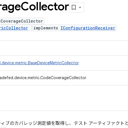
rage
Collector
eCoverageCollector
ricCollector
implements
IConfigurationReceiver
.device.metric.BaseDeviceMetricCollector
radefed.device.metric.CodeCoverageCollector
ネイティブのカバレッジ測定値を取得し、テスト アーティファクト