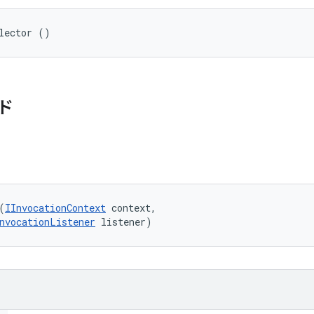
lector ()
ド
(
IInvocationContext
 context, 

nvocationListener
 listener)