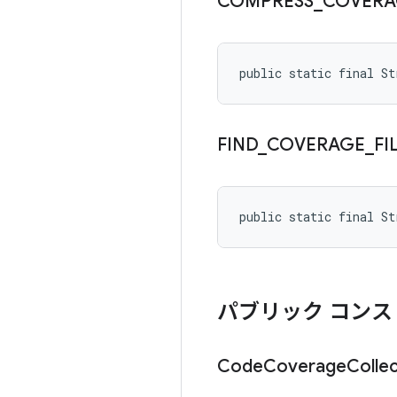
COMPRESS
_
COVERA
public static final S
FIND
_
COVERAGE
_
FI
public static final S
パブリック コンス
Code
Coverage
Colle