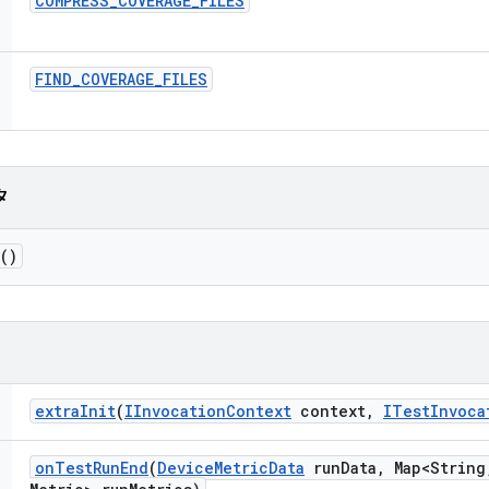
COMPRESS
_
COVERAGE
_
FILES
FIND
_
COVERAGE
_
FILES
タ
()
extra
Init
(
IInvocation
Context
context
,
ITest
Invoca
on
Test
Run
End
(
Device
Metric
Data
run
Data
,
Map<String