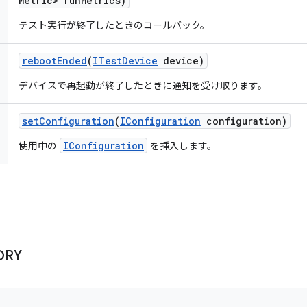
Metric> run
Metrics)
テスト実行が終了したときのコールバック。
reboot
Ended
(
ITest
Device
device)
デバイスで再起動が終了したときに通知を受け取ります。
set
Configuration
(
IConfiguration
configuration)
IConfiguration
使用中の
を挿入します。
ORY