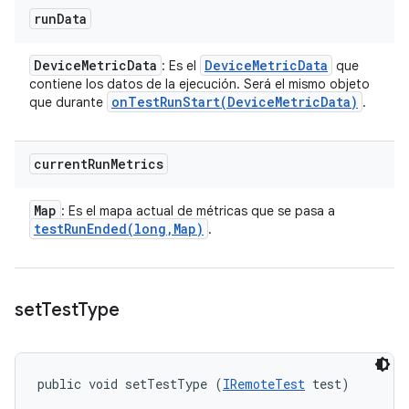
run
Data
Device
Metric
Data
Device
Metric
Data
: Es el
que
contiene los datos de la ejecución. Será el mismo objeto
onTestRunStart(
Device
Metric
Data)
que durante
.
current
Run
Metrics
Map
: Es el mapa actual de métricas que se pasa a
testRunEnded(
long
,
Map)
.
set
Test
Type
public void setTestType (
IRemoteTest
 test)