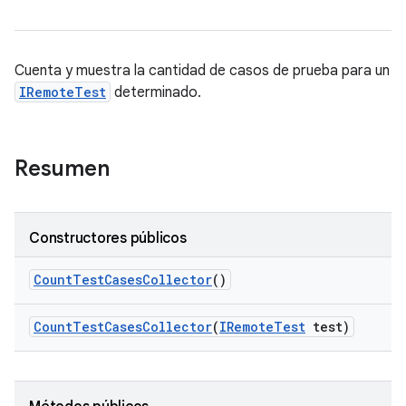
Cuenta y muestra la cantidad de casos de prueba para un
IRemoteTest
determinado.
Resumen
Constructores públicos
Count
Test
Cases
Collector
()
Count
Test
Cases
Collector
(
IRemote
Test
test)