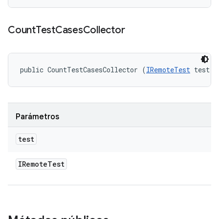
Count
Test
Cases
Collector
public CountTestCasesCollector (
IRemoteTest
 test)
Parámetros
test
IRemote
Test