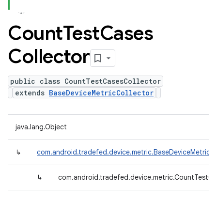
Count
Test
Cases
Collector
public class CountTestCasesCollector
extends
BaseDeviceMetricCollector
java.lang.Object
↳
com.android.tradefed.device.metric.BaseDeviceMetricCo
↳
com.android.tradefed.device.metric.CountTestCa