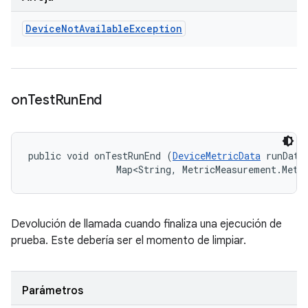
Device
Not
Available
Exception
on
Test
Run
End
public void onTestRunEnd (
DeviceMetricData
 runData,
                Map<String, MetricMeasurement.Metr
Devolución de llamada cuando finaliza una ejecución de
prueba. Este debería ser el momento de limpiar.
Parámetros