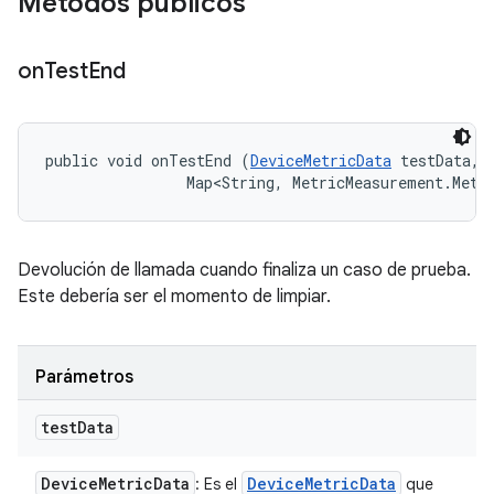
Métodos públicos
on
Test
End
public void onTestEnd (
DeviceMetricData
 testData, 

                Map<String, MetricMeasurement.Metr
Devolución de llamada cuando finaliza un caso de prueba.
Este debería ser el momento de limpiar.
Parámetros
test
Data
Device
Metric
Data
Device
Metric
Data
: Es el
que