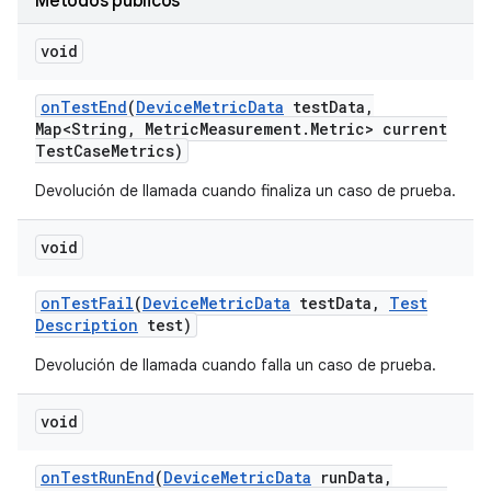
Métodos públicos
void
on
Test
End
(
Device
Metric
Data
test
Data
,
Map<String
,
Metric
Measurement
.
Metric> current
Test
Case
Metrics)
Devolución de llamada cuando finaliza un caso de prueba.
void
on
Test
Fail
(
Device
Metric
Data
test
Data
,
Test
Description
test)
Devolución de llamada cuando falla un caso de prueba.
void
on
Test
Run
End
(
Device
Metric
Data
run
Data
,