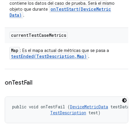
contiene los datos del caso de prueba. Será el mismo
onTestStart(
Device
Metric
objeto que durante
Data)
.
current
Test
Case
Metrics
Map
: Es el mapa actual de métricas que se pasa a
testEnded(
Test
Description
,
Map)
.
on
Test
Fail
public void onTestFail (
DeviceMetricData
 testData, 
TestDescription
 test)