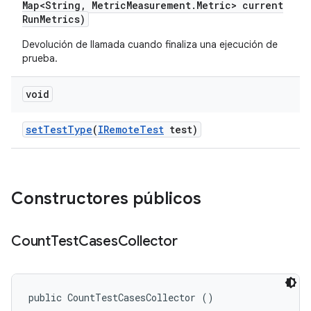
Map<String
,
Metric
Measurement
.
Metric> current
Run
Metrics)
Devolución de llamada cuando finaliza una ejecución de
prueba.
void
set
Test
Type
(
IRemote
Test
test)
Constructores públicos
Count
Test
Cases
Collector
public CountTestCasesCollector ()