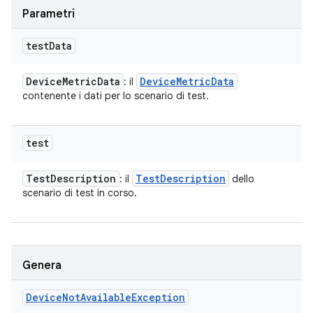
Parametri
test
Data
Device
Metric
Data
Device
Metric
Data
: il
contenente i dati per lo scenario di test.
test
Test
Description
Test
Description
: il
dello
scenario di test in corso.
Genera
Device
Not
Available
Exception