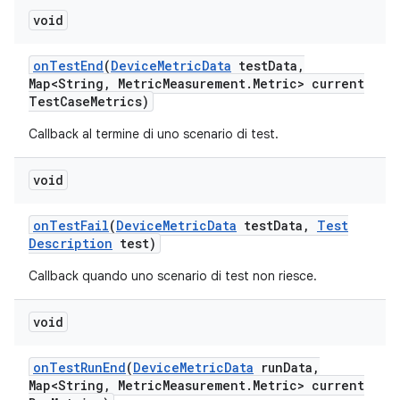
void
on
Test
End
(
Device
Metric
Data
test
Data
,
Map<String
,
Metric
Measurement
.
Metric> current
Test
Case
Metrics)
Callback al termine di uno scenario di test.
void
on
Test
Fail
(
Device
Metric
Data
test
Data
,
Test
Description
test)
Callback quando uno scenario di test non riesce.
void
on
Test
Run
End
(
Device
Metric
Data
run
Data
,
Map<String
,
Metric
Measurement
.
Metric> current