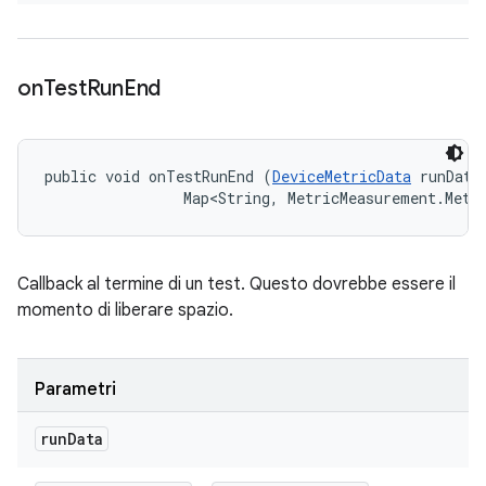
on
Test
Run
End
public void onTestRunEnd (
DeviceMetricData
 runData,
                Map<String, MetricMeasurement.Metr
Callback al termine di un test. Questo dovrebbe essere il
momento di liberare spazio.
Parametri
run
Data