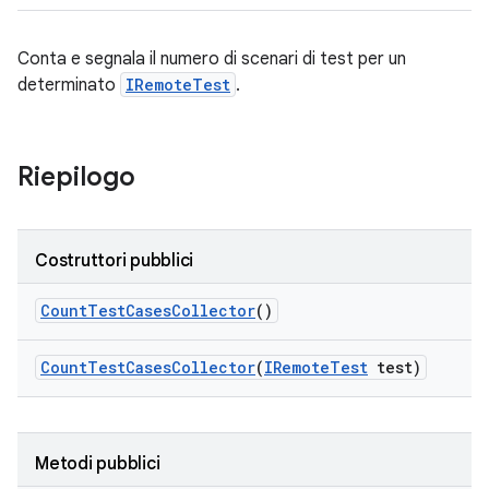
Conta e segnala il numero di scenari di test per un
determinato
IRemoteTest
.
Riepilogo
Costruttori pubblici
Count
Test
Cases
Collector
()
Count
Test
Cases
Collector
(
IRemote
Test
test)
Metodi pubblici