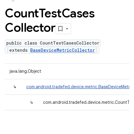
Count
Test
Cases
Collector
public class CountTestCasesCollector
extends
BaseDeviceMetricCollector
java.lang.Object
↳
com.android.tradefed.device.metric.BaseDeviceMetric
↳
com.android.tradefed.device.metric.CountTe