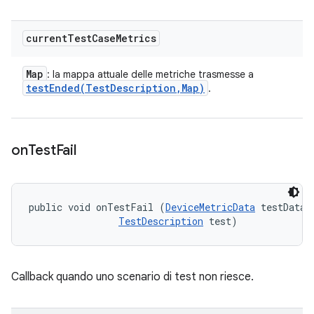
current
Test
Case
Metrics
Map
: la mappa attuale delle metriche trasmesse a
testEnded(
Test
Description
,
Map)
.
on
Test
Fail
public void onTestFail (
DeviceMetricData
 testData, 
TestDescription
 test)
Callback quando uno scenario di test non riesce.