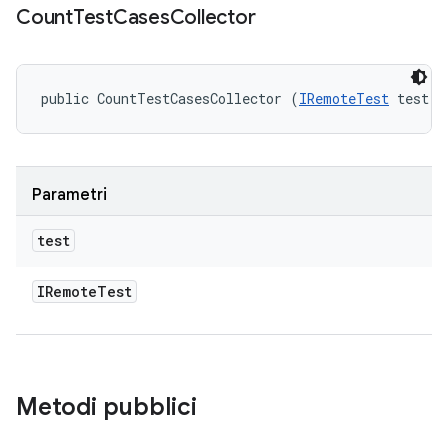
Count
Test
Cases
Collector
public CountTestCasesCollector (
IRemoteTest
 test)
Parametri
test
IRemote
Test
Metodi pubblici