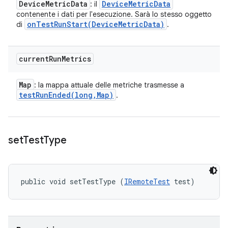
Device
Metric
Data
Device
Metric
Data
: il
contenente i dati per l'esecuzione. Sarà lo stesso oggetto
onTestRunStart(
Device
Metric
Data)
di
.
current
Run
Metrics
Map
: la mappa attuale delle metriche trasmesse a
testRunEnded(
long
,
Map)
.
set
Test
Type
public void setTestType (
IRemoteTest
 test)