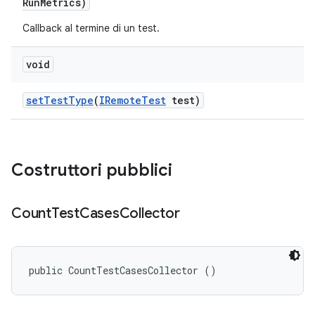
Run
Metrics)
Callback al termine di un test.
void
set
Test
Type
(
IRemote
Test
test)
Costruttori pubblici
Count
Test
Cases
Collector
public CountTestCasesCollector ()