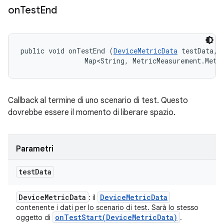
on
Test
End
public void onTestEnd (
DeviceMetricData
 testData, 

                Map<String, MetricMeasurement.Metr
Callback al termine di uno scenario di test. Questo
dovrebbe essere il momento di liberare spazio.
Parametri
test
Data
Device
Metric
Data
Device
Metric
Data
: il
contenente i dati per lo scenario di test. Sarà lo stesso
onTestStart(
Device
Metric
Data)
oggetto di
.