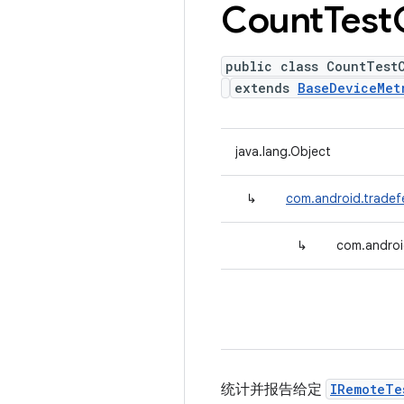
Count
Test
public class CountTest
extends
BaseDeviceMet
java.lang.Object
↳
com.android.tradef
↳
com.androi
统计并报告给定
IRemoteTe