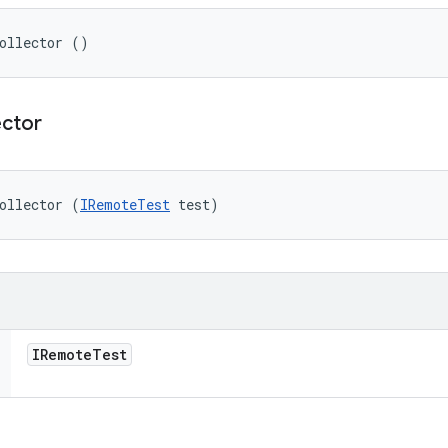
ollector ()
ector
ollector (
IRemoteTest
 test)
IRemote
Test