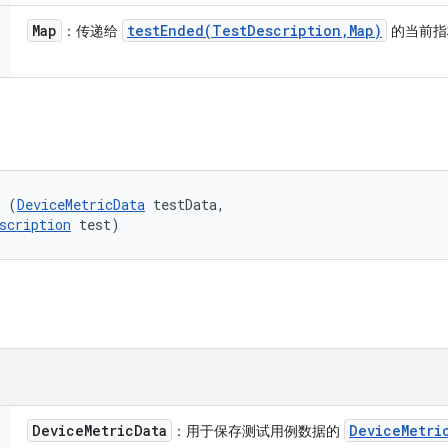
Map
testEnded(
Test
Description
,
Map)
：传递给
的当前指
l (
DeviceMetricData
 testData, 

scription
 test)
Device
Metric
Data
Device
Metri
：用于保存测试用例数据的