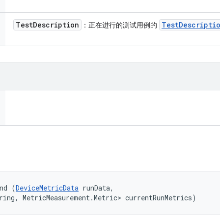
Test
Description
Test
Descripti
：正在进行的测试用例的
nd (
DeviceMetricData
 runData, 

ring, MetricMeasurement.Metric> currentRunMetrics)