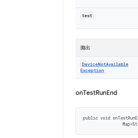
test
抛出
Device
Not
Available
Exception
on
Test
Run
End
public void onTestRunE
                Map<St