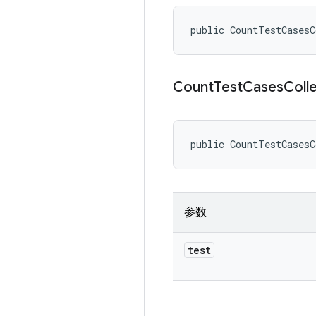
public CountTestCasesC
Count
Test
Cases
Coll
public CountTestCasesC
参数
test