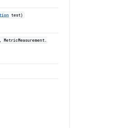
tion
test)
,
Metric
Measurement
.