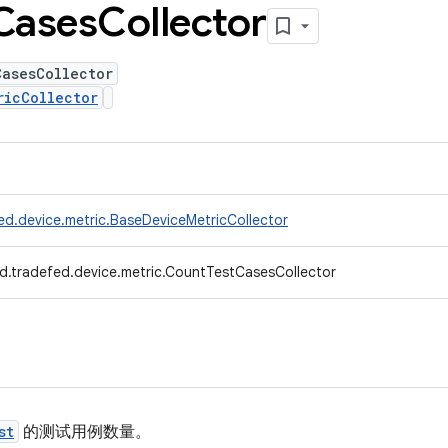
Cases
Collector
CasesCollector
ricCollector
ed.device.metric.BaseDeviceMetricCollector
d.tradefed.device.metric.CountTestCasesCollector
st
的测试用例数量。