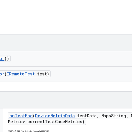
or
()
or
(
IRemote
Test
test)
on
Test
End
(
Device
Metric
Data
test
Data
,
Map<String
,
M
Metric> current
Test
Case
Metrics)