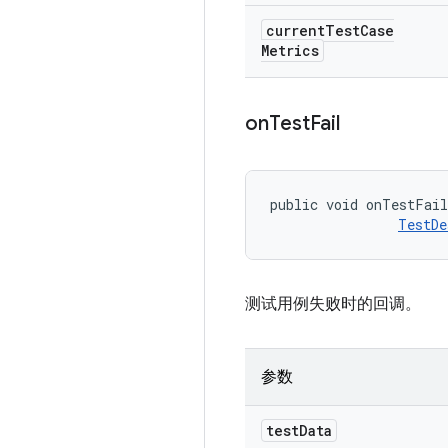
current
Test
Case
Metrics
on
Test
Fail
public void onTestFai
TestDe
测试用例失败时的回调。
参数
test
Data