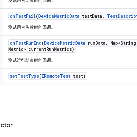
测试用例结束时的回调。
on
Test
Fail
(
Device
Metric
Data
test
Data
,
Test
Descrip
测试用例失败时的回调。
on
Test
Run
End
(
Device
Metric
Data
run
Data
,
Map<String
Metric> current
Run
Metrics)
测试运行结束时的回调。
set
Test
Type
(
IRemote
Test
test)
ector