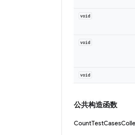
void
void
void
公共构造函数
Count
Test
Cases
Coll