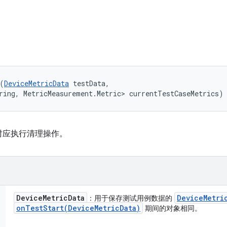
(
DeviceMetricData
 testData, 

ring, MetricMeasurement.Metric> currentTestCaseMetrics)
时应执行清理操作。
Device
Metric
Data
Device
Metri
：用于保存测试用例数据的
onTestStart(
Device
Metric
Data)
期间的对象相同。