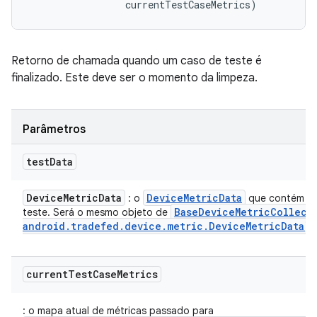
 currentTestCaseMetrics)
Retorno de chamada quando um caso de teste é
finalizado. Este deve ser o momento da limpeza.
Parâmetros
test
Data
Device
Metric
Data
Device
Metric
Data
: o
que contém os
Base
Device
Metric
Collect
teste. Será o mesmo objeto de
android
.
tradefed
.
device
.
metric
.
Device
Metric
Data)
current
Test
Case
Metrics
: o mapa atual de métricas passado para