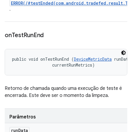
ERROR(/#testEnded(com.android.tradefed.result.Te
.
on
Test
Run
End
public void onTestRunEnd (
DeviceMetricData
 runData,
 currentRunMetrics)
Retorno de chamada quando uma execução de teste é
encerrada. Este deve ser o momento da limpeza.
Parâmetros
run
Data