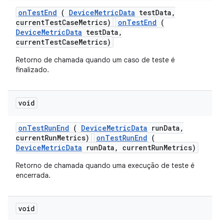
on
Test
End
(
Device
Metric
Data
test
Data
,
current
Test
Case
Metrics)
onTestEnd
(
DeviceMetricData
testData,
currentTestCaseMetrics)
Retorno de chamada quando um caso de teste é
finalizado.
void
on
Test
Run
End
(
Device
Metric
Data
run
Data
,
current
Run
Metrics)
onTestRunEnd
(
DeviceMetricData
runData, currentRunMetrics)
Retorno de chamada quando uma execução de teste é
encerrada.
void