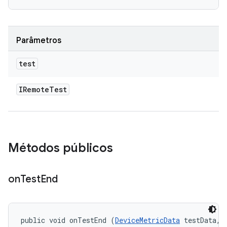
Parâmetros
test
IRemote
Test
Métodos públicos
on
Test
End
public void onTestEnd (
DeviceMetricData
 testData, 
