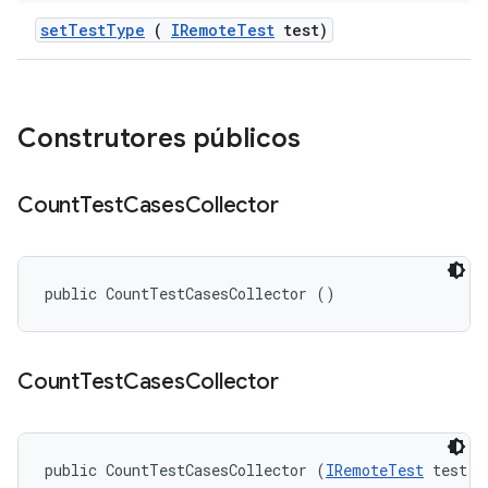
set
Test
Type
(
IRemote
Test
test)
Construtores públicos
Count
Test
Cases
Collector
public CountTestCasesCollector ()
Count
Test
Cases
Collector
public CountTestCasesCollector (
IRemoteTest
 test)