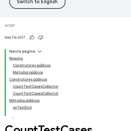
AOSP
Isso foi útil?
Nesta página
Resumo
Construtores públicos
Métodos públicos
Construtores públicos
CountTestCasesCollector
CountTestCasesCollector
Métodos públicos
onTestEnd
Count
Test
Cases