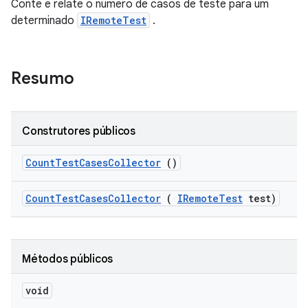
Conte e relate o número de casos de teste para um
determinado
IRemoteTest
.
Resumo
Construtores públicos
Count
Test
Cases
Collector
()
Count
Test
Cases
Collector
(
IRemote
Test
test)
Métodos públicos
void