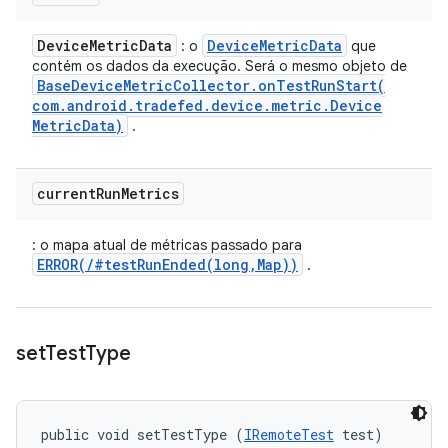
Device
Metric
Data
Device
Metric
Data
: o
que
contém os dados da execução. Será o mesmo objeto de
Base
Device
Metric
Collector
.
onTestRunStart(
com
.
android
.
tradefed
.
device
.
metric
.
Device
Metric
Data)
.
current
Run
Metrics
: o mapa atual de métricas passado para
ERROR(/#testRunEnded(long,Map))
.
set
Test
Type
public void setTestType (
IRemoteTest
 test)