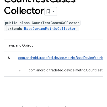
Collector
public class CountTestCasesCollector
extends
BaseDeviceMetricCollector
java.lang.Object
↳
com.android.tradefed.device.metric.BaseDeviceMetricCo
↳
com.android.tradefed.device.metric.CountTestCa