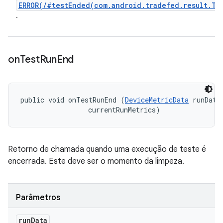
ERROR(/#testEnded(com.android.tradefed.result.Te
.
on
Test
Run
End
public void onTestRunEnd (
DeviceMetricData
 runData,
 currentRunMetrics)
Retorno de chamada quando uma execução de teste é
encerrada. Este deve ser o momento da limpeza.
Parâmetros
run
Data