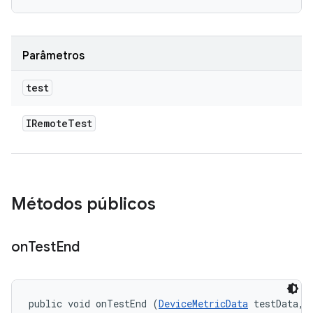
Parâmetros
test
IRemote
Test
Métodos públicos
on
Test
End
public void onTestEnd (
DeviceMetricData
 testData, 
