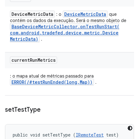
Device
Metric
Data
Device
Metric
Data
: o
que
contém os dados da execução. Será o mesmo objeto de
Base
Device
Metric
Collector
.
onTestRunStart(
com
.
android
.
tradefed
.
device
.
metric
.
Device
Metric
Data)
.
current
Run
Metrics
: o mapa atual de métricas passado para
ERROR(/#testRunEnded(long,Map))
.
set
Test
Type
public void setTestType (
IRemoteTest
 test)