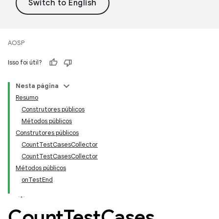
AOSP
Isso foi útil?
Nesta página
Resumo
Construtores públicos
Métodos públicos
Construtores públicos
CountTestCasesCollector
CountTestCasesCollector
Métodos públicos
onTestEnd
Count
Test
Cases