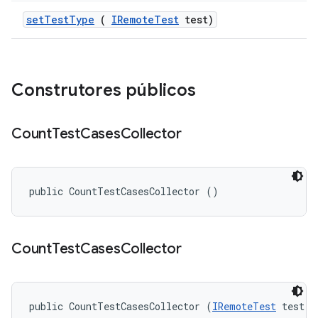
set
Test
Type
(
IRemote
Test
test)
Construtores públicos
Count
Test
Cases
Collector
public CountTestCasesCollector ()
Count
Test
Cases
Collector
public CountTestCasesCollector (
IRemoteTest
 test)