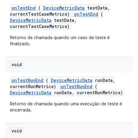
on
Test
End
(
Device
Metric
Data
test
Data
,
current
Test
Case
Metrics)
onTestEnd
(
DeviceMetricData
testData,
currentTestCaseMetrics)
Retorno de chamada quando um caso de teste é
finalizado.
void
on
Test
Run
End
(
Device
Metric
Data
run
Data
,
current
Run
Metrics)
onTestRunEnd
(
DeviceMetricData
runData, currentRunMetrics)
Retorno de chamada quando uma execução de teste é
encerrada.
void