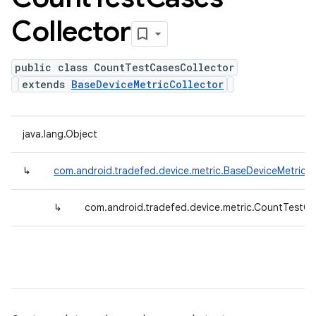
Collector
public class CountTestCasesCollector
extends
BaseDeviceMetricCollector
java.lang.Object
↳
com.android.tradefed.device.metric.BaseDeviceMetricCo
↳
com.android.tradefed.device.metric.CountTestCa