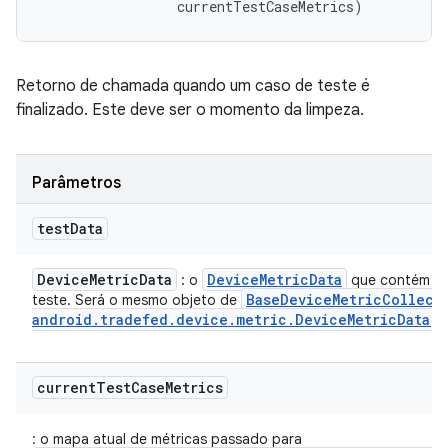
 currentTestCaseMetrics)
Retorno de chamada quando um caso de teste é
finalizado. Este deve ser o momento da limpeza.
Parâmetros
test
Data
Device
Metric
Data
Device
Metric
Data
: o
que contém os
Base
Device
Metric
Collect
teste. Será o mesmo objeto de
android
.
tradefed
.
device
.
metric
.
Device
Metric
Data)
current
Test
Case
Metrics
: o mapa atual de métricas passado para