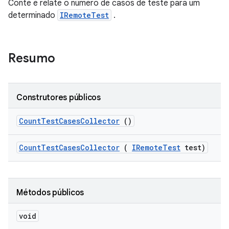
Conte e relate o número de casos de teste para um
determinado
IRemoteTest
.
Resumo
Construtores públicos
Count
Test
Cases
Collector
()
Count
Test
Cases
Collector
(
IRemote
Test
test)
Métodos públicos
void