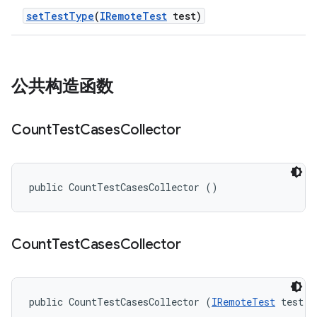
set
Test
Type
(
IRemote
Test
test)
公共构造函数
Count
Test
Cases
Collector
public CountTestCasesCollector ()
Count
Test
Cases
Collector
public CountTestCasesCollector (
IRemoteTest
 test)