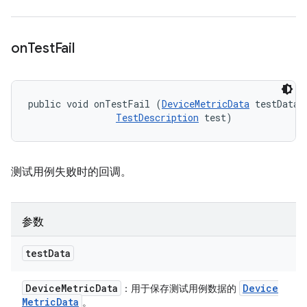
on
Test
Fail
public void onTestFail (
DeviceMetricData
 testData, 
TestDescription
 test)
测试用例失败时的回调。
参数
test
Data
Device
Metric
Data
Device
：用于保存测试用例数据的
Metric
Data
。