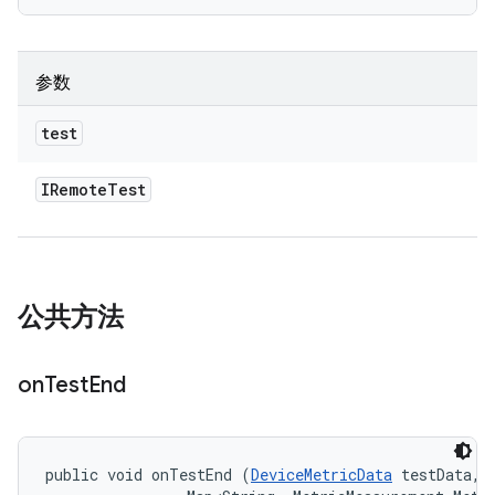
参数
test
IRemote
Test
公共方法
on
Test
End
public void onTestEnd (
DeviceMetricData
 testData, 
