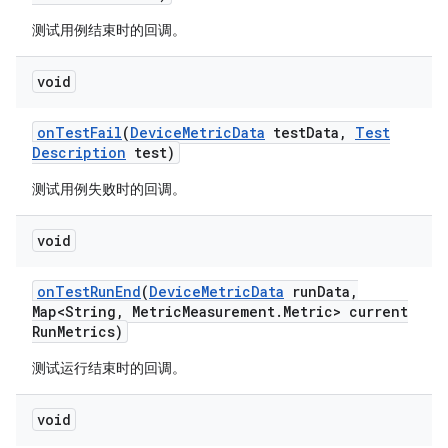
测试用例结束时的回调。
void
on
Test
Fail
(
Device
Metric
Data
test
Data
,
Test
Description
test)
测试用例失败时的回调。
void
on
Test
Run
End
(
Device
Metric
Data
run
Data
,
Map<String
,
Metric
Measurement
.
Metric> current
Run
Metrics)
测试运行结束时的回调。
void