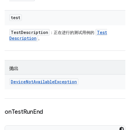
test
Test
Description
Test
：正在进行的测试用例的
Description
。
抛出
Device
Not
Available
Exception
on
Test
Run
End