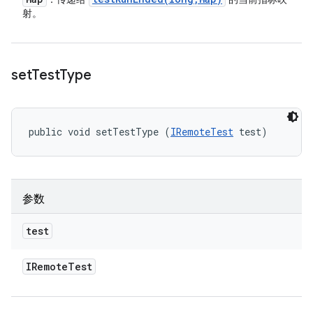
射。
set
Test
Type
public void setTestType (
IRemoteTest
 test)
参数
test
IRemote
Test