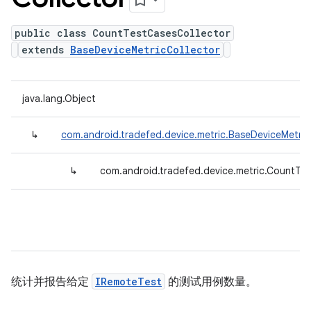
public class CountTestCasesCollector
extends
BaseDeviceMetricCollector
java.lang.Object
↳
com.android.tradefed.device.metric.BaseDeviceMetric
↳
com.android.tradefed.device.metric.CountTe
统计并报告给定
IRemoteTest
的测试用例数量。