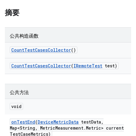
摘要
公共构造函数
Count
Test
Cases
Collector
()
Count
Test
Cases
Collector
(
IRemote
Test
test)
公共方法
void
on
Test
End
(
Device
Metric
Data
test
Data
,
Map<String
,
Metric
Measurement
.
Metric> current
Test
Case
Metrics)