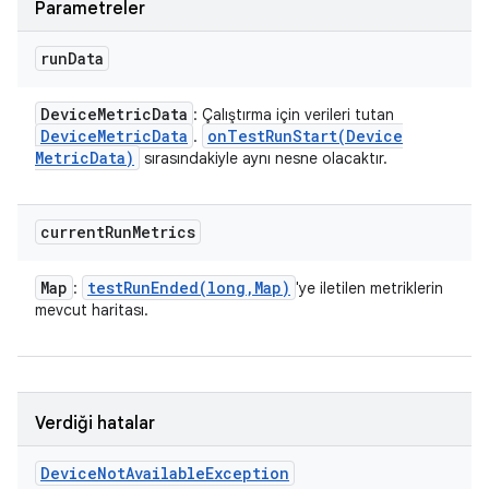
Parametreler
run
Data
Device
Metric
Data
: Çalıştırma için verileri tutan
Device
Metric
Data
onTestRunStart(
Device
.
Metric
Data)
sırasındakiyle aynı nesne olacaktır.
current
Run
Metrics
Map
testRunEnded(
long
,
Map)
:
'ye iletilen metriklerin
mevcut haritası.
Verdiği hatalar
Device
Not
Available
Exception