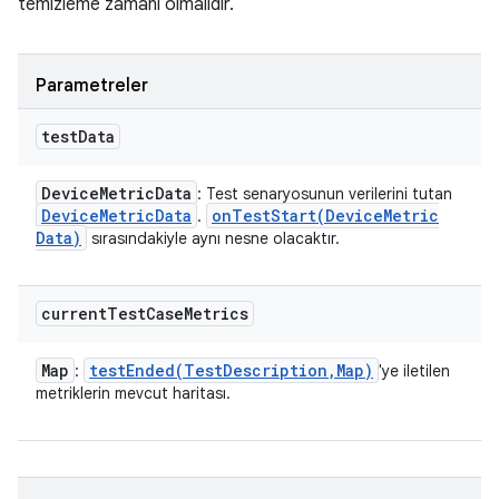
temizleme zamanı olmalıdır.
Parametreler
test
Data
Device
Metric
Data
: Test senaryosunun verilerini tutan
Device
Metric
Data
onTestStart(
Device
Metric
.
Data)
sırasındakiyle aynı nesne olacaktır.
current
Test
Case
Metrics
Map
testEnded(
Test
Description
,
Map)
:
'ye iletilen
metriklerin mevcut haritası.