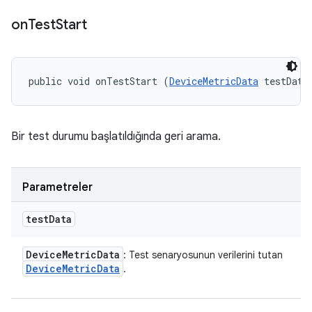
on
Test
Start
public void onTestStart (
DeviceMetricData
 testData
Bir test durumu başlatıldığında geri arama.
Parametreler
test
Data
Device
Metric
Data
: Test senaryosunun verilerini tutan
Device
Metric
Data
.