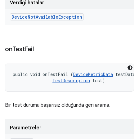
Verdiği hatalar
Device
Not
Available
Exception
on
Test
Fail
public void onTestFail (
DeviceMetricData
 testData, 
TestDescription
 test)
Bir test durumu başarısız olduğunda geri arama.
Parametreler