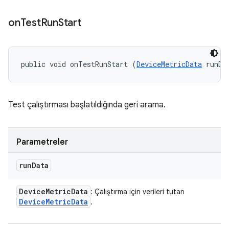
on
Test
Run
Start
public void onTestRunStart (
DeviceMetricData
 runDa
Test çalıştırması başlatıldığında geri arama.
Parametreler
run
Data
Device
Metric
Data
: Çalıştırma için verileri tutan
Device
Metric
Data
.