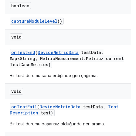
boolean
capture
Module
Level
()
void
on
Test
End
(
Device
Metric
Data
test
Data
,
Map<String
,
Metric
Measurement
.
Metric> current
Test
Case
Metrics)
Bir test durumu sona erdiğinde geri çağırma.
void
on
Test
Fail
(
Device
Metric
Data
test
Data
,
Test
Description
test)
Bir test durumu başarısız olduğunda geri arama.