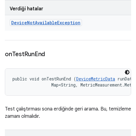
Verdiği hatalar
Device
Not
Available
Exception
on
Test
Run
End
public void onTestRunEnd (
DeviceMetricData
 runData,
                Map<String, MetricMeasurement.Metr
Test çalıştırması sona erdiğinde geri arama. Bu, temizleme
zamanı olmalıdır.