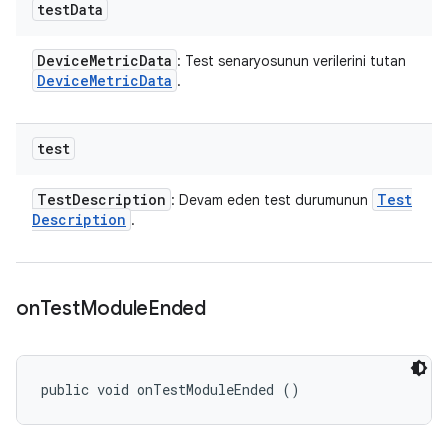
test
Data
Device
Metric
Data
: Test senaryosunun verilerini tutan
Device
Metric
Data
.
test
Test
Description
Test
: Devam eden test durumunun
Description
.
on
Test
Module
Ended
public void onTestModuleEnded ()