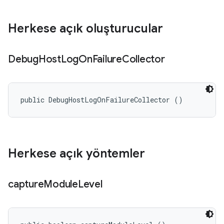
Herkese açık oluşturucular
Debug
Host
Log
On
Failure
Collector
public DebugHostLogOnFailureCollector ()
Herkese açık yöntemler
capture
Module
Level