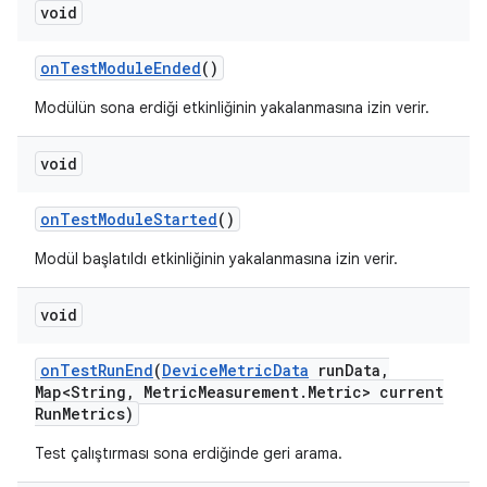
void
on
Test
Module
Ended
()
Modülün sona erdiği etkinliğinin yakalanmasına izin verir.
void
on
Test
Module
Started
()
Modül başlatıldı etkinliğinin yakalanmasına izin verir.
void
on
Test
Run
End
(
Device
Metric
Data
run
Data
,
Map<String
,
Metric
Measurement
.
Metric> current
Run
Metrics)
Test çalıştırması sona erdiğinde geri arama.