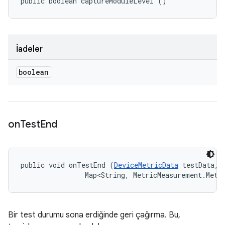
public boolean captureModuleLevel ()
İadeler
boolean
on
Test
End
public void onTestEnd (
DeviceMetricData
 testData, 

                Map<String, MetricMeasurement.Metr
Bir test durumu sona erdiğinde geri çağırma. Bu,