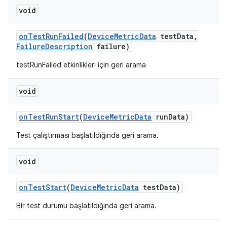
void
on
Test
Run
Failed
(
Device
Metric
Data
test
Data
,
Failure
Description
failure)
testRunFailed etkinlikleri için geri arama
void
on
Test
Run
Start
(
Device
Metric
Data
run
Data)
Test çalıştırması başlatıldığında geri arama.
void
on
Test
Start
(
Device
Metric
Data
test
Data)
Bir test durumu başlatıldığında geri arama.