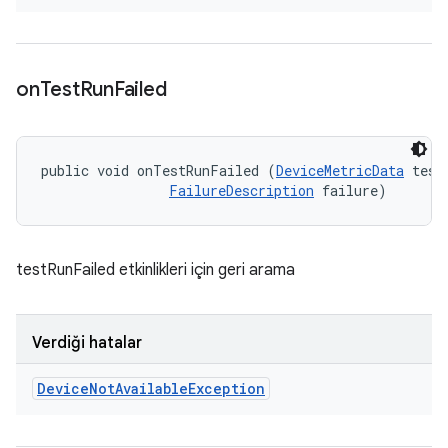
on
Test
Run
Failed
public void onTestRunFailed (
DeviceMetricData
 testD
FailureDescription
 failure)
testRunFailed etkinlikleri için geri arama
Verdiği hatalar
Device
Not
Available
Exception