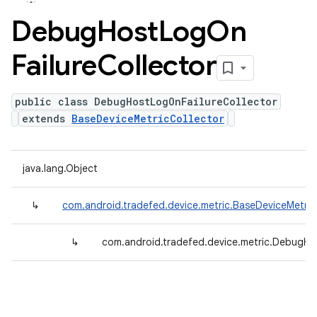
Debug
Host
Log
On
Failure
Collector
public class DebugHostLogOnFailureCollector
extends
BaseDeviceMetricCollector
java.lang.Object
↳
com.android.tradefed.device.metric.BaseDeviceMetric
↳
com.android.tradefed.device.metric.DebugHo