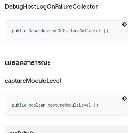
Debug
Host
Log
On
Failure
Collector
public DebugHostLogOnFailureCollector ()
เมธอดสาธารณะ
capture
Module
Level
public boolean captureModuleLevel ()