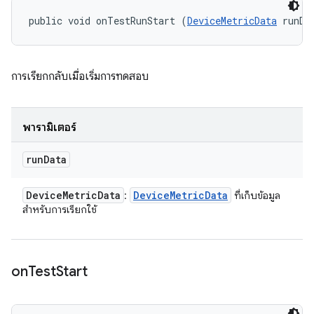
public void onTestRunStart (
DeviceMetricData
 runDa
การเรียกกลับเมื่อเริ่มการทดสอบ
พารามิเตอร์
run
Data
Device
Metric
Data
Device
Metric
Data
:
ที่เก็บข้อมูล
สําหรับการเรียกใช้
on
Test
Start