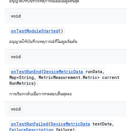
อนุญาตให้บันทึกเหตุการณ์เมื่อโมดูลสิ้นสุด
void
on
Test
Module
Started
()
อนุญาตให้บันทึกเหตุการณ์ที่โมดูลเริ่มต้น
void
on
Test
Run
End
(
Device
Metric
Data
run
Data
,
Map<String
,
Metric
Measurement
.
Metric> current
Run
Metrics)
การเรียกกลับเมื่อการทดสอบสิ้นสุดลง
void
on
Test
Run
Failed
(
Device
Metric
Data
test
Data
,
Failure
Description
failure)