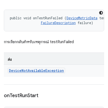
public void onTestRunFailed (
DeviceMetricData
 testD
FailureDescription
 failure)
การเรียกกลับสำหรับเหตุการณ์ testRunFailed
ส่ง
Device
Not
Available
Exception
on
Test
Run
Start