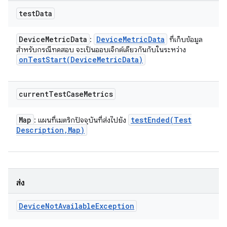
test
Data
Device
Metric
Data
Device
Metric
Data
:
ที่เก็บข้อมูล
สำหรับกรณีทดสอบ จะเป็นออบเจ็กต์เดียวกันกับในระหว่าง
onTestStart(
Device
Metric
Data)
current
Test
Case
Metrics
Map
testEnded(
Test
: แผนที่เมตริกปัจจุบันที่ส่งไปยัง
Description
,
Map)
ส่ง
Device
Not
Available
Exception