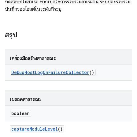
ทดสอบที่ไม่สำเร็จ หากเปิดใช้การรวบรวมค่าเริ่มต้น ระบบจะรวบรวม
บันทึกของโฮสต์ในระดับที่ระบุ
สรุป
เครื่องมือสร้างสาธารณะ
Debug
Host
Log
On
Failure
Collector
()
เมธอดสาธารณะ
boolean
capture
Module
Level
()