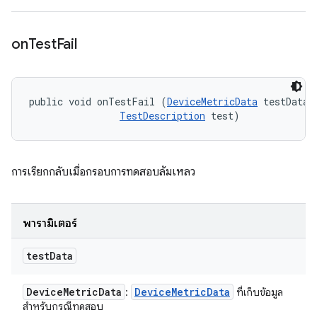
on
Test
Fail
public void onTestFail (
DeviceMetricData
 testData, 
TestDescription
 test)
การเรียกกลับเมื่อกรอบการทดสอบล้มเหลว
พารามิเตอร์
test
Data
Device
Metric
Data
Device
Metric
Data
:
ที่เก็บข้อมูล
สำหรับกรณีทดสอบ