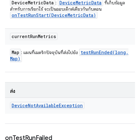
Device
Metric
Data
Device
Metric
Data
:
ที่เก็บข้อมูล
สําหรับการเรียกใช้ จะเป็นออบเจ็กต์เดียวกันกับตอน
onTestRunStart(
Device
Metric
Data)
current
Run
Metrics
Map
testRunEnded(
long
,
: แผนที่เมตริกปัจจุบันที่ส่งไปยัง
Map)
ส่ง
Device
Not
Available
Exception
on
Test
Run
Failed