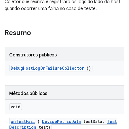
Coletor que reunirá e registrará os logs do lado do host
quando ocorrer uma falha no caso de teste.
Resumo
Construtores públicos
Debug
Host
Log
On
Failure
Collector
()
Métodos públicos
void
on
Test
Fail
(
Device
Metric
Data
test
Data
,
Test
Description
test)