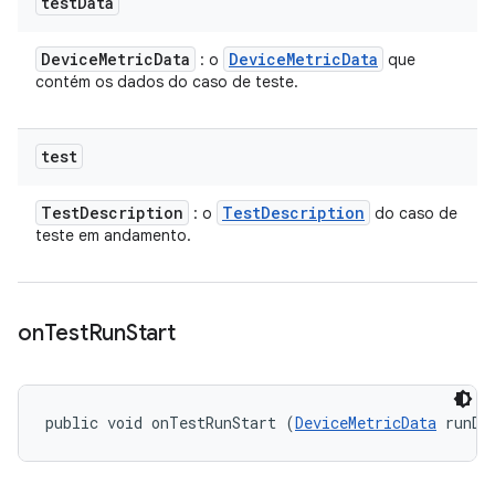
test
Data
Device
Metric
Data
Device
Metric
Data
: o
que
contém os dados do caso de teste.
test
Test
Description
Test
Description
: o
do caso de
teste em andamento.
on
Test
Run
Start
public void onTestRunStart (
DeviceMetricData
 runDa