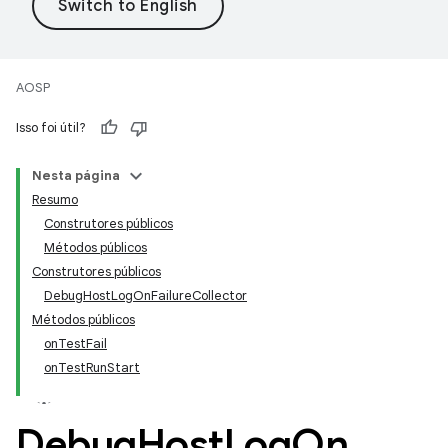
AOSP
Isso foi útil?
Nesta página
Resumo
Construtores públicos
Métodos públicos
Construtores públicos
DebugHostLogOnFailureCollector
Métodos públicos
onTestFail
onTestRunStart
Debug
Host
Log
On