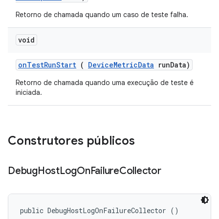
Retorno de chamada quando um caso de teste falha.
void
on
Test
Run
Start
(
Device
Metric
Data
run
Data)
Retorno de chamada quando uma execução de teste é
iniciada.
Construtores públicos
Debug
Host
Log
On
Failure
Collector
public DebugHostLogOnFailureCollector ()