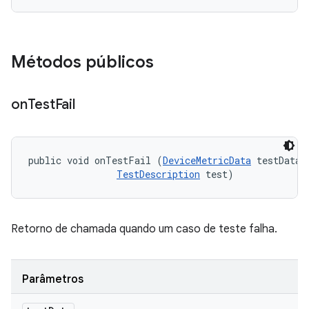
Métodos públicos
on
Test
Fail
public void onTestFail (
DeviceMetricData
 testData, 
TestDescription
 test)
Retorno de chamada quando um caso de teste falha.
Parâmetros