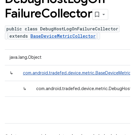
Failure
Collector
public class DebugHostLogOnFailureCollector
extends
BaseDeviceMetricCollector
java.lang.Object
↳
com.android.tradefed.device.metric.BaseDeviceMetricCo
↳
com.android.tradefed.device.metric.DebugHostLo