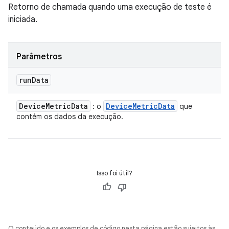
Retorno de chamada quando uma execução de teste é
iniciada.
Parâmetros
run
Data
Device
Metric
Data
Device
Metric
Data
: o
que
contém os dados da execução.
Isso foi útil?
O conteúdo e os exemplos de código nesta página estão sujeitos às