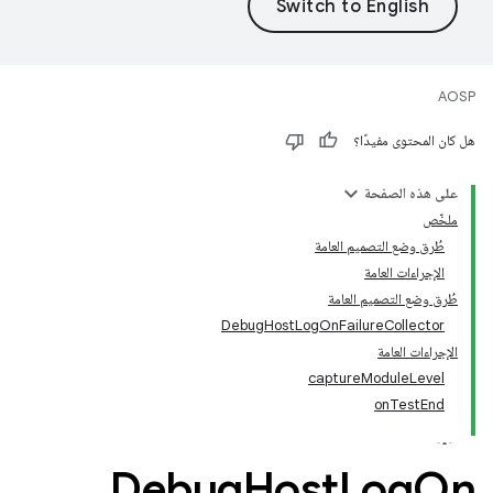
AOSP
هل كان المحتوى مفيدًا؟
على هذه الصفحة
ملخّص
طُرق وضع التصميم العامة
الإجراءات العامة
طُرق وضع التصميم العامة
DebugHostLogOnFailureCollector
الإجراءات العامة
captureModuleLevel
onTestEnd
Debug
Host
Log
On