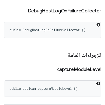
Debug
Host
Log
On
Failure
Collector
public DebugHostLogOnFailureCollector ()
الإجراءات العامة
capture
Module
Level
public boolean captureModuleLevel ()