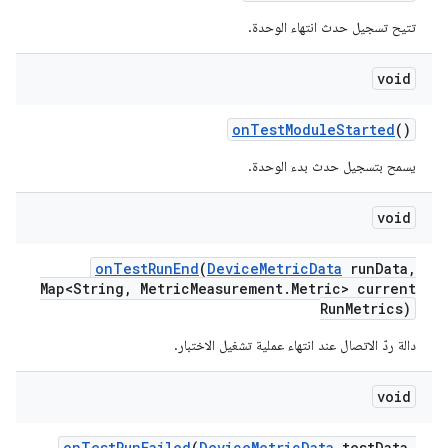
تتيح تسجيل حدث انتهاء الوحدة.
void
on
Test
Module
Started
()
يسمح بتسجيل حدث بدء الوحدة.
void
on
Test
Run
End
(
Device
Metric
Data
run
Data
,
Map<String
,
Metric
Measurement
.
Metric> current
Run
Metrics)
دالة ردّ الاتصال عند انتهاء عملية تشغيل الاختبار.
void
on
Test
Run
Failed
(
Device
Metric
Data
test
Data
,