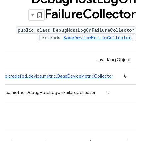
Failure
Collector
public class DebugHostLogOnFailureCollector
extends
BaseDeviceMetricCollector
java.lang.Object
oid.tradefed.device.metric.BaseDeviceMetricCollector
↳
evice.metric.DebugHostLogOnFailureCollector
↳