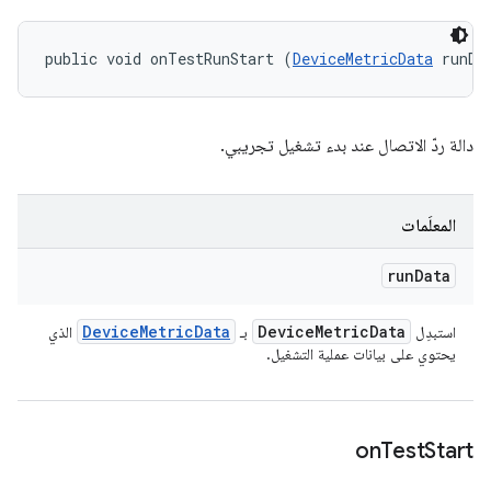
public void onTestRunStart (
DeviceMetricData
 runDa
دالة ردّ الاتصال عند بدء تشغيل تجريبي.
المعلَمات
run
Data
Device
Metric
Data
Device
Metric
Data
استبدِل
بـ
الذي
يحتوي على بيانات عملية التشغيل.
on
Test
Start