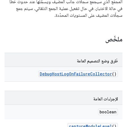
المجمِّع الذي سيجمع سجلّات جانب المضيف ويسجّلها عند حدوث خطأ
في حالة الاختبار. في حال تفعيل عملية الجمع التلقائي، سيتم جمع
سجلّات المضيف على المستويات المحدّدة.
ملخّص
طُرق وضع التصميم العامة
Debug
Host
Log
On
Failure
Collector
()
الإجراءات العامة
boolean
capture
Module
Level
()