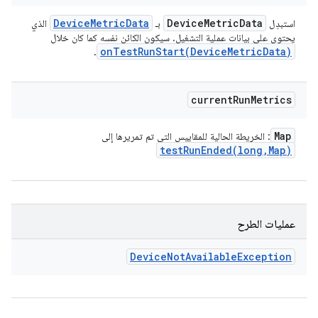
Device
Metric
Data
Device
Metric
Data
استبدِل
بـ
الذي
يحتوي على بيانات عملية التشغيل. سيكون الكائن نفسه كما كان خلال
onTestRunStart(
Device
Metric
Data)
.
current
Run
Metrics
Map
: الخريطة الحالية للمقاييس التي تم تمريرها إلى
testRunEnded(
long
,
Map)
عمليات الطرح
Device
Not
Available
Exception