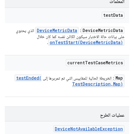
المعلَمات
test
Data
Device
Metric
Data
Device
Metric
Data
:
الذي يحتوي
على بيانات حالة الاختبار سيكون الكائن نفسه كما كان خلال
onTestStart(
Device
Metric
Data)
.
current
Test
Case
Metrics
testEnded(
Map
: الخريطة الحالية للمقاييس التي تم تمريرها إلى
Test
Description
,
Map)
عمليات الطرح
Device
Not
Available
Exception