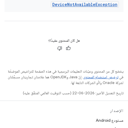
Device
Not
Available
Exception
هل كان المحتوى مفيدًا؟
يخضع كل من المحتوى وعيّنات التعليمات البرمجية في هذه الصفحة للتراخيص الموضحّة
في
ترخيص استخدام المحتوى
. إنّ Java وOpenJDK هما علامتان تجاريتان مسجَّلتان
لشركة Oracle و/أو الشركات التابعة لها.
تاريخ التعديل الأخير: 2026-06-22 (حسب التوقيت العالمي المتفَّق عليه)
الإصدار
مستودع Android