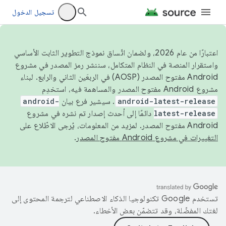
تسجيل الدخول
اعتبارًا من عام 2026، ولضمان اتّساق نموذج التطوير الثابت الأساسي
واستقرار المنصة في النظام المتكامل، سننشر رمز المصدر في مشروع
Android مفتوح المصدر (AOSP) في الربعَين الثاني والرابع. لبناء
مشروع Android مفتوح المصدر والمساهمة فيه، استخدِم
android-latest-release
. سيشير فرع بيان
android-
latest-release
دائمًا إلى أحدث إصدار تم نشره في مشروع
Android مفتوح المصدر. لمزيد من المعلومات، يُرجى الاطّلاع على
التغييرات في مشروع Android مفتوح المصدر
.
تستخدم Google تكنولوجيا الذكاء الاصطناعي لترجمة المحتوى إلى
لغتك المفضّلة، وقد تتضمّن بعض الأخطاء.