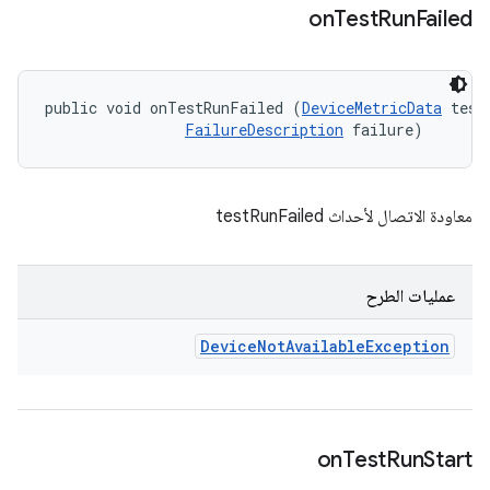
on
Test
Run
Failed
public void onTestRunFailed (
DeviceMetricData
 testD
FailureDescription
 failure)
معاودة الاتصال لأحداث testRunFailed
عمليات الطرح
Device
Not
Available
Exception
on
Test
Run
Start