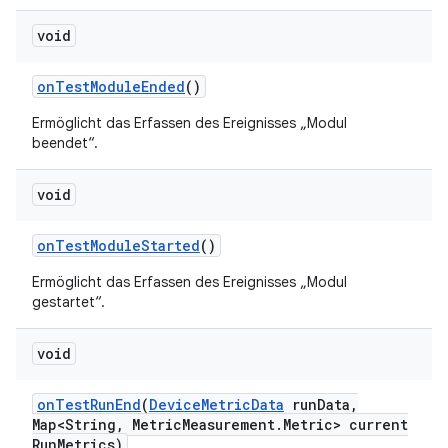
void
on
Test
Module
Ended
()
Ermöglicht das Erfassen des Ereignisses „Modul
beendet“.
void
on
Test
Module
Started
()
Ermöglicht das Erfassen des Ereignisses „Modul
gestartet“.
void
on
Test
Run
End
(
Device
Metric
Data
run
Data
,
Map<String
,
Metric
Measurement
.
Metric> current
Run
Metrics)