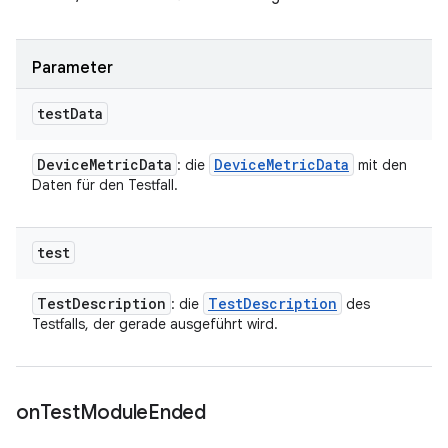
Parameter
test
Data
Device
Metric
Data
Device
Metric
Data
: die
mit den
Daten für den Testfall.
test
Test
Description
Test
Description
: die
des
Testfalls, der gerade ausgeführt wird.
on
Test
Module
Ended