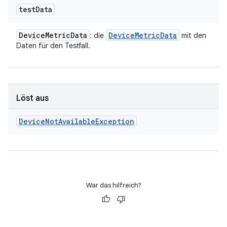
test
Data
Device
Metric
Data
Device
Metric
Data
: die
mit den
Daten für den Testfall.
Löst aus
Device
Not
Available
Exception
War das hilfreich?