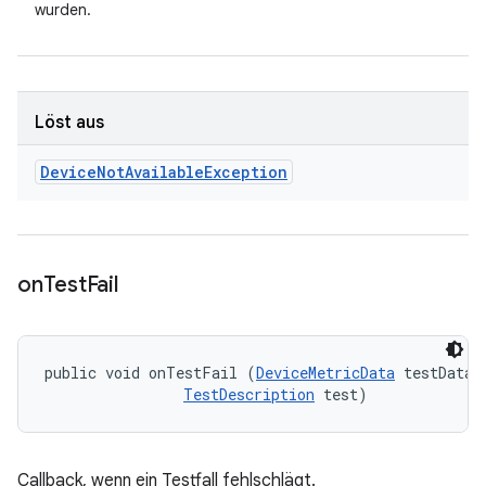
wurden.
Löst aus
Device
Not
Available
Exception
on
Test
Fail
public void onTestFail (
DeviceMetricData
 testData, 
TestDescription
 test)
Callback, wenn ein Testfall fehlschlägt.