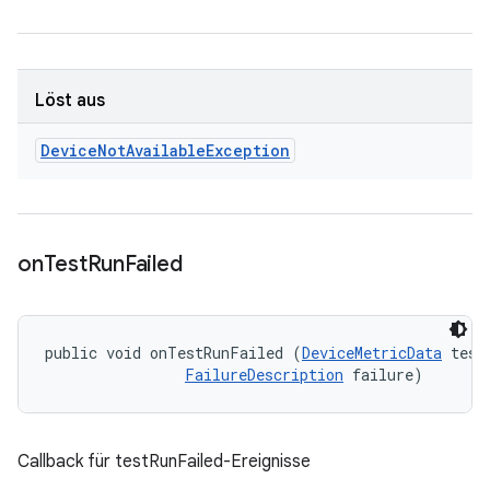
Löst aus
Device
Not
Available
Exception
on
Test
Run
Failed
public void onTestRunFailed (
DeviceMetricData
 testD
FailureDescription
 failure)
Callback für testRunFailed-Ereignisse