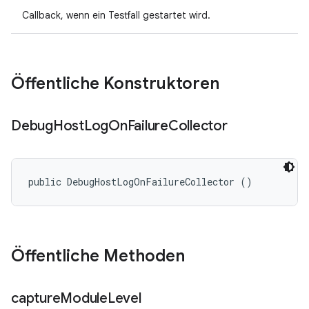
Callback, wenn ein Testfall gestartet wird.
Öffentliche Konstruktoren
Debug
Host
Log
On
Failure
Collector
public DebugHostLogOnFailureCollector ()
Öffentliche Methoden
capture
Module
Level