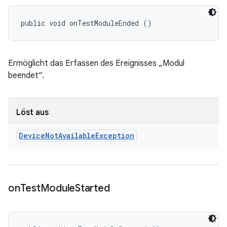
public void onTestModuleEnded ()
Ermöglicht das Erfassen des Ereignisses „Modul
beendet“.
Löst aus
Device
Not
Available
Exception
on
Test
Module
Started