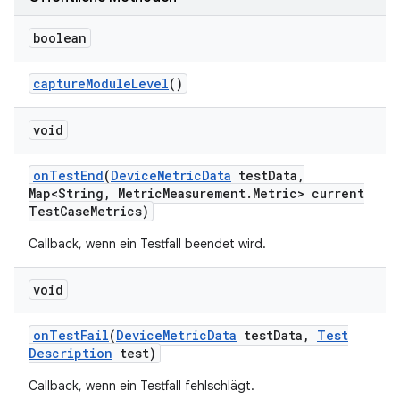
boolean
capture
Module
Level
()
void
on
Test
End
(
Device
Metric
Data
test
Data
,
Map<String
,
Metric
Measurement
.
Metric> current
Test
Case
Metrics)
Callback, wenn ein Testfall beendet wird.
void
on
Test
Fail
(
Device
Metric
Data
test
Data
,
Test
Description
test)
Callback, wenn ein Testfall fehlschlägt.