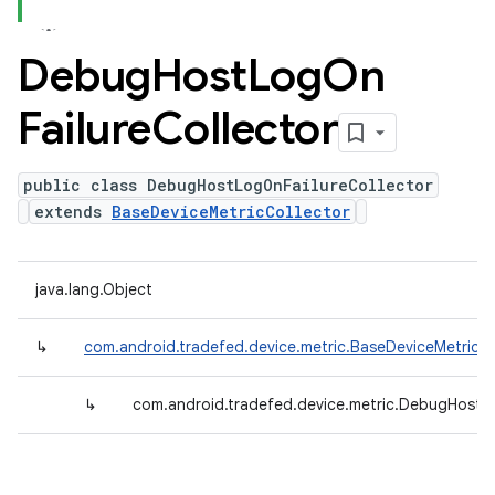
Debug
Host
Log
On
Failure
Collector
public class DebugHostLogOnFailureCollector
extends
BaseDeviceMetricCollector
java.lang.Object
↳
com.android.tradefed.device.metric.BaseDeviceMetricCo
↳
com.android.tradefed.device.metric.DebugHostLo