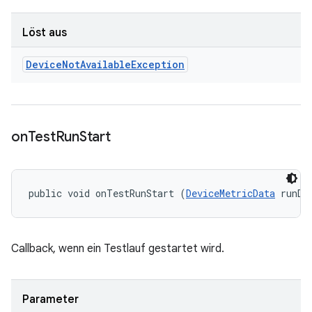
Löst aus
Device
Not
Available
Exception
on
Test
Run
Start
public void onTestRunStart (
DeviceMetricData
 runDa
Callback, wenn ein Testlauf gestartet wird.
Parameter