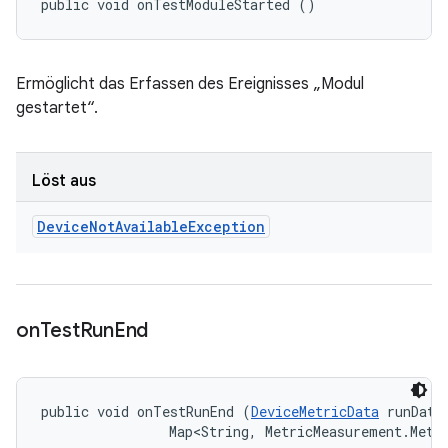
public void onTestModuleStarted ()
Ermöglicht das Erfassen des Ereignisses „Modul
gestartet“.
Löst aus
Device
Not
Available
Exception
on
Test
Run
End
public void onTestRunEnd (
DeviceMetricData
 runData,
                Map<String, MetricMeasurement.Metr