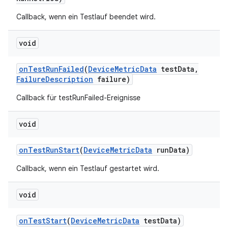
Callback, wenn ein Testlauf beendet wird.
void
on
Test
Run
Failed
(
Device
Metric
Data
test
Data
,
Failure
Description
failure)
Callback für testRunFailed-Ereignisse
void
on
Test
Run
Start
(
Device
Metric
Data
run
Data)
Callback, wenn ein Testlauf gestartet wird.
void
on
Test
Start
(
Device
Metric
Data
test
Data)