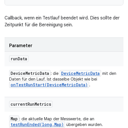
Callback, wenn ein Testlauf beendet wird. Dies sollte der
Zeitpunkt für die Bereinigung sein.
Parameter
run
Data
Device
Metric
Data
Device
Metric
Data
: die
mit den
Daten für den Lauf. Ist dasselbe Objekt wie bei
onTestRunStart(
Device
Metric
Data)
.
current
Run
Metrics
Map
: die aktuelle Map der Messwerte, die an
testRunEnded(
long
,
Map)
übergeben wurden.