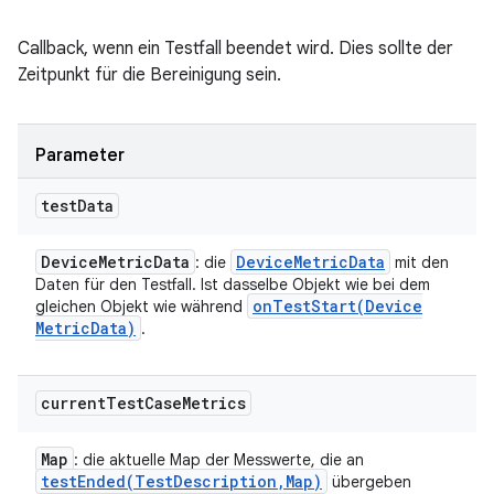
Callback, wenn ein Testfall beendet wird. Dies sollte der
Zeitpunkt für die Bereinigung sein.
Parameter
test
Data
Device
Metric
Data
Device
Metric
Data
: die
mit den
Daten für den Testfall. Ist dasselbe Objekt wie bei dem
onTestStart(
Device
gleichen Objekt wie während
Metric
Data)
.
current
Test
Case
Metrics
Map
: die aktuelle Map der Messwerte, die an
testEnded(
Test
Description
,
Map)
übergeben