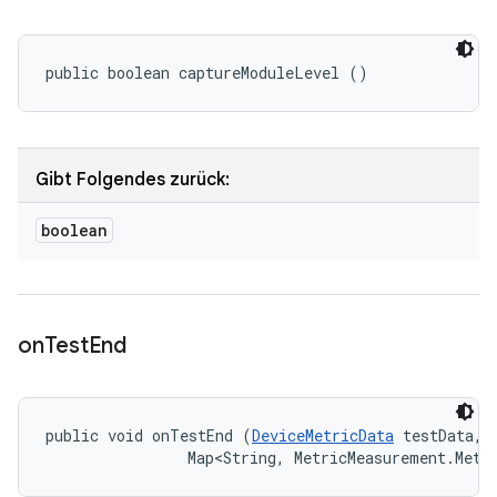
public boolean captureModuleLevel ()
Gibt Folgendes zurück:
boolean
on
Test
End
public void onTestEnd (
DeviceMetricData
 testData, 

                Map<String, MetricMeasurement.Metr