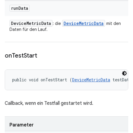
run
Data
Device
Metric
Data
Device
Metric
Data
: die
mit den
Daten für den Lauf.
on
Test
Start
public void onTestStart (
DeviceMetricData
 testData
Callback, wenn ein Testfall gestartet wird.
Parameter