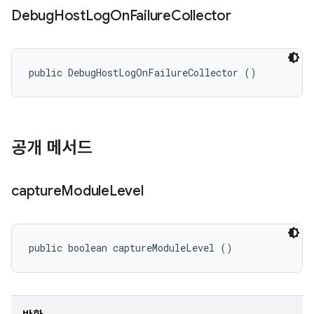
Debug
Host
Log
On
Failure
Collector
public DebugHostLogOnFailureCollector ()
공개 메서드
capture
Module
Level
public boolean captureModuleLevel ()