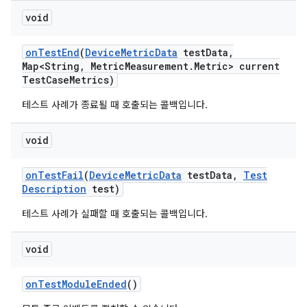
void
on
Test
End
(
Device
Metric
Data
test
Data
,
Map<String
,
Metric
Measurement
.
Metric> current
Test
Case
Metrics)
테스트 사례가 종료될 때 호출되는 콜백입니다.
void
on
Test
Fail
(
Device
Metric
Data
test
Data
,
Test
Description
test)
테스트 사례가 실패할 때 호출되는 콜백입니다.
void
on
Test
Module
Ended
()