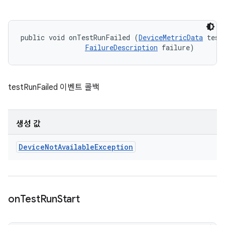
public void onTestRunFailed (
DeviceMetricData
 testD
FailureDescription
 failure)
testRunFailed 이벤트 콜백
생성 값
Device
Not
Available
Exception
on
Test
Run
Start