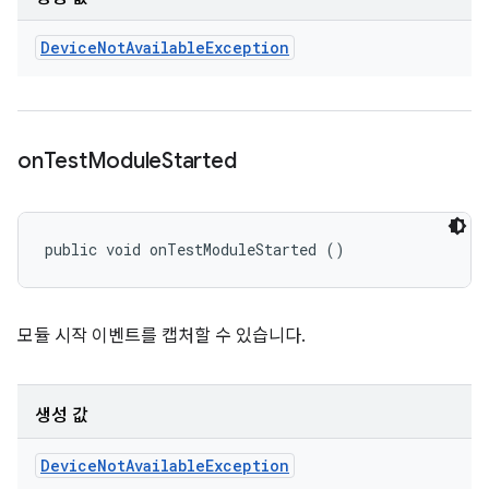
Device
Not
Available
Exception
on
Test
Module
Started
public void onTestModuleStarted ()
모듈 시작 이벤트를 캡처할 수 있습니다.
생성 값
Device
Not
Available
Exception