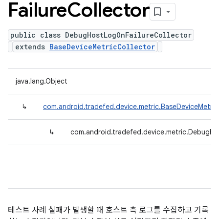
Failure
Collector
public class DebugHostLogOnFailureCollector
extends
BaseDeviceMetricCollector
java.lang.Object
↳
com.android.tradefed.device.metric.BaseDeviceMetric
↳
com.android.tradefed.device.metric.DebugHo
테스트 사례 실패가 발생할 때 호스트 측 로그를 수집하고 기록