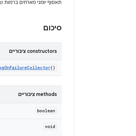
תאסוף יומני מארחים ברמות שצו
סיכום
‫constructors ציבוריים
og
On
Failure
Collector
()
‫methods ציבוריים
boolean
void