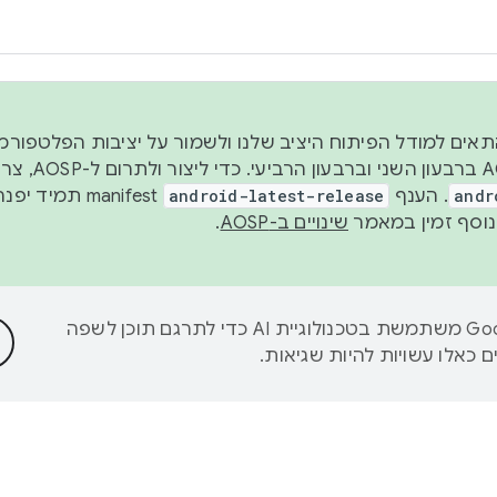
 2026, כדי להתאים למודל הפיתוח היציב שלנו ולשמור על יציבות הפלט
נפרסם קוד מקור ב-AOSP 
andr
. הענף
android-latest-release
manifest תמי
שינויים ב-AOSP
.
‫Google משתמשת בטכנולוגיית AI כדי לתרגם תוכן לשפה
 כאלו עשויות להיות שגיאות.