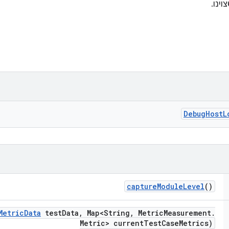
ינו.
Debug
Host
L
capture
Module
Level
()
Metric
Data
test
Data
,
Map<String
,
Metric
Measurement
.
Metric> current
Test
Case
Metrics)