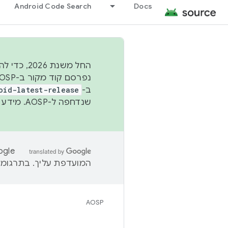
Android Code Search
Docs
החל משנת
ב-
oid-latest-release
שנדחפה ל-AOSP. מידע נוסף זמין במאמר
המועדפת עליך. בתרגומים
AOSP