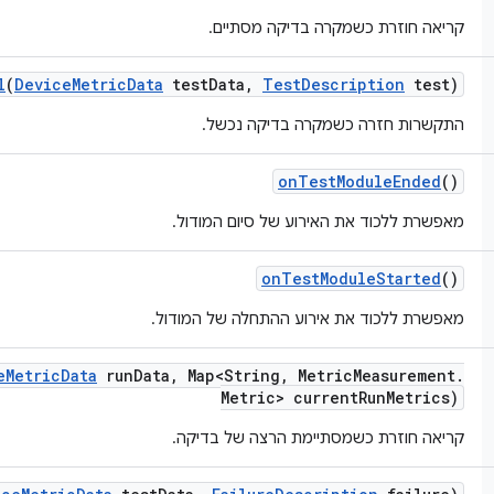
קריאה חוזרת כשמקרה בדיקה מסתיים.
l
(
Device
Metric
Data
test
Data
,
Test
Description
test)
התקשרות חזרה כשמקרה בדיקה נכשל.
on
Test
Module
Ended
()
מאפשרת ללכוד את האירוע של סיום המודול.
on
Test
Module
Started
()
מאפשרת ללכוד את אירוע ההתחלה של המודול.
e
Metric
Data
run
Data
,
Map<String
,
Metric
Measurement
.
Metric> current
Run
Metrics)
קריאה חוזרת כשמסתיימת הרצה של בדיקה.