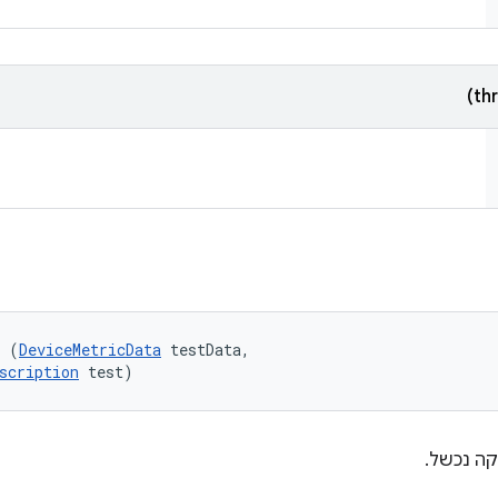
l (
DeviceMetricData
 testData, 

scription
 test)
ה נכשל.