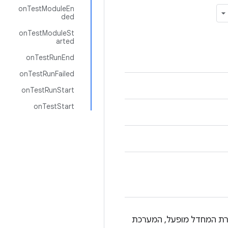
onTestModuleEn
ded
onTestModuleSt
arted
onTestRunEnd
onTestRunFailed
onTestRunStart
onTestStart
רת המחדל מופעל, המערכת