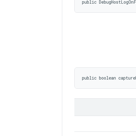
public DebugHostLogOn
public boolean capture