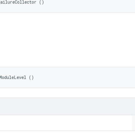
FailureCollector ()
ModuleLevel ()