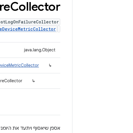
re
Collector
stLogOnFailureCollector
eDeviceMetricCollector
java.lang.Object
viceMetricCollector
↳
reCollector
↳
אספן שיאסוף ויתעד את היומ