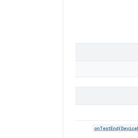
on
Test
End
(
Device