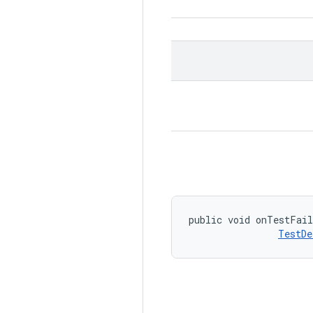
public void onTestFai
TestDe