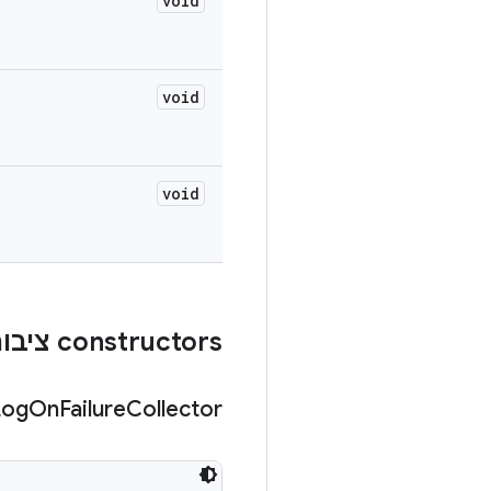
void
void
void
‫constructors ציבוריים
Log
On
Failure
Collector