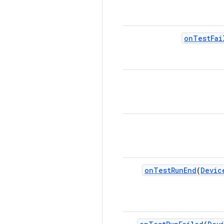
on
Test
Fai
on
Test
Run
End
(
Devic