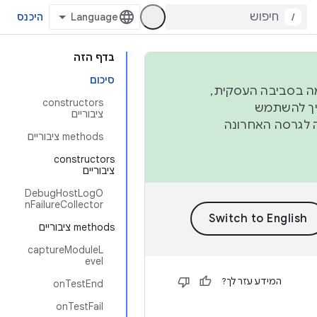
/
היכנס
בדף הזה
סיכום
פורמה בסביבה העסקית,
‫constructors
ברבעון השני וברבעון הרביעי. כדי ליצור ולתרום ל-AOSP, צריך להשתמש
ציבוריים
ד יפנה לגרסה האחרונה
‫methods ציבוריים
‫constructors
ציבוריים
DebugHostLogO
nFailureCollector
‫methods ציבוריים
captureModuleL
evel
המידע עזר לך?
onTestEnd
onTestFail