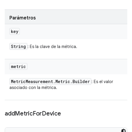
Parámetros
key
String
: Es la clave de la métrica.
metric
Metric
Measurement
.
Metric
.
Builder
: Es el valor
asociado con la métrica.
add
Metric
For
Device