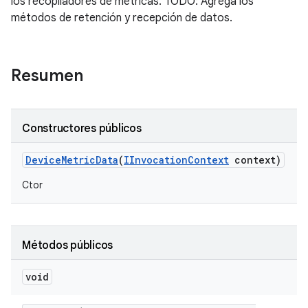
los recopiladores de métricas. TODO: Agrega los
métodos de retención y recepción de datos.
Resumen
Constructores públicos
Device
Metric
Data
(
IInvocation
Context
context)
Ctor
Métodos públicos
void