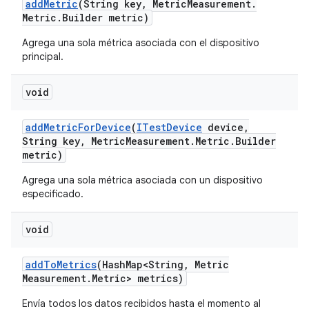
add
Metric
(String key
,
Metric
Measurement
.
Metric
.
Builder metric)
Agrega una sola métrica asociada con el dispositivo
principal.
void
add
Metric
For
Device
(
ITest
Device
device
,
String key
,
Metric
Measurement
.
Metric
.
Builder
metric)
Agrega una sola métrica asociada con un dispositivo
especificado.
void
add
To
Metrics
(Hash
Map<String
,
Metric
Measurement
.
Metric> metrics)
Envía todos los datos recibidos hasta el momento al