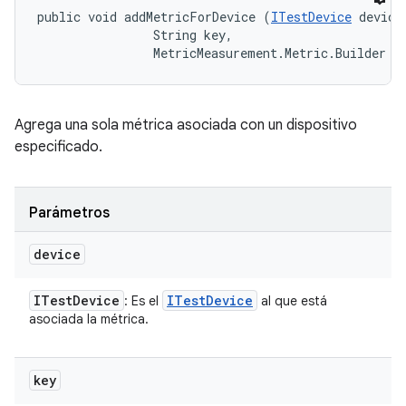
public void addMetricForDevice (
ITestDevice
 device,
                String key, 

                MetricMeasurement.Metric.Builder m
Agrega una sola métrica asociada con un dispositivo
especificado.
Parámetros
device
ITest
Device
ITest
Device
: Es el
al que está
asociada la métrica.
key