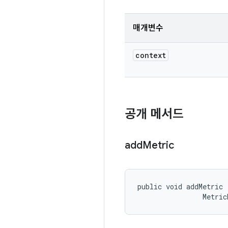
매개변수
context
공개 메서드
add
Metric
public void addMetric 
                Metric