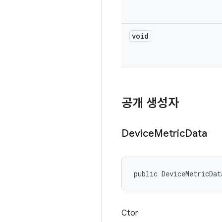
void
공개 생성자
Device
Metric
Data
public DeviceMetricDat
Ctor