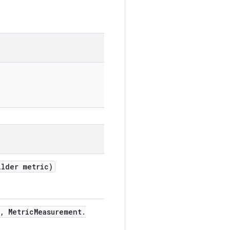
ilder metric)
,
Metric
Measurement
.