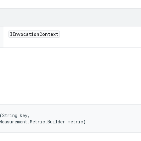
IInvocation
Context
(String key, 

Measurement.Metric.Builder metric)