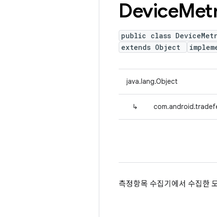
Device
Metr
public class DeviceMet
extends Object
implem
java.lang.Object
↳
com.android.tradef
측정항목 수집기에서 수집한 모