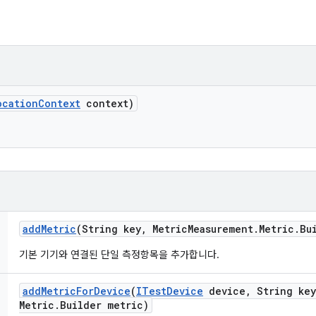
ocation
Context
context)
add
Metric
(String key
,
Metric
Measurement
.
Metric
.
Bu
기본 기기와 연결된 단일 측정항목을 추가합니다.
add
Metric
For
Device
(
ITest
Device
device
,
String key
Metric
.
Builder metric)