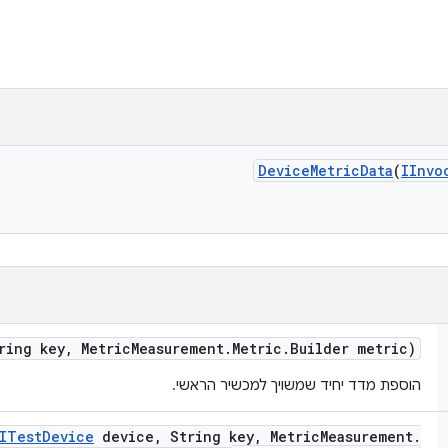
Device
Metric
Data
(
IInvo
ring key
,
Metric
Measurement
.
Metric
.
Builder metric)
הוספת מדד יחיד שמשויך למכשיר הראשי.
ITest
Device
device
,
String key
,
Metric
Measurement
.