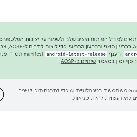
 2026, כדי להתאים למודל הפיתוח היציב שלנו ולשמור על יציבות הפלט
נפרסם קוד מקור ב-AOSP 
andr
. הענף
android-latest-release
manifest תמי
שינויים ב-AOSP
.
‫Google משתמשת בטכנולוגיית AI כדי לתרגם תוכן לשפה
 כאלו עשויות להיות שגיאות.