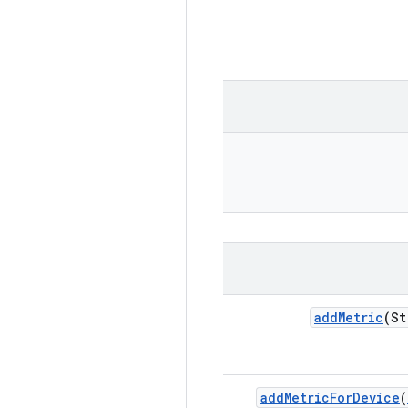
add
Metric
(St
add
Metric
For
Device
(