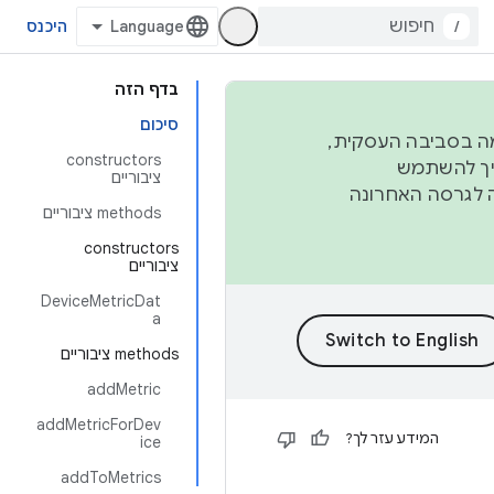
/
היכנס
בדף הזה
סיכום
פורמה בסביבה העסקית,
‫constructors
ברבעון השני וברבעון הרביעי. כדי ליצור ולתרום ל-AOSP, צריך להשתמש
ציבוריים
ד יפנה לגרסה האחרונה
‫methods ציבוריים
‫constructors
ציבוריים
DeviceMetricDat
a
‫methods ציבוריים
addMetric
addMetricForDev
המידע עזר לך?
ice
addToMetrics