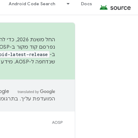
Android Code Search
Docs
החל משנת
ב-
oid-latest-release
שנדחפה ל-AOSP. מידע נוסף זמין במאמר
המועדפת עליך. בתרגומים
AOSP