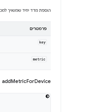
הוספת מדד יחיד שמשויך למכש
פרמטרים
key
metric
add
Metric
For
Device