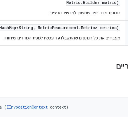
Metric
.
Builder metric)
הוספת מדד יחיד שמשויך למכשיר ספציפי.
Hash
Map<String
,
Metric
Measurement
.
Metric> metrics)
מעבירים את כל הנתונים שהתקבלו עד עכשיו למפת המדדים שידווחו.
a (
IInvocationContext
 context)