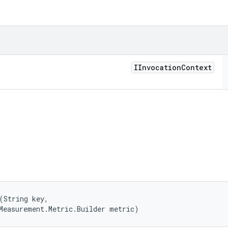
IInvocation
Context
(String key, 

Measurement.Metric.Builder metric)