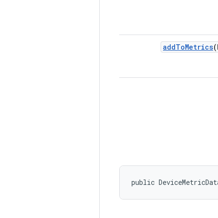
add
To
Metrics
(
public DeviceMetricDat