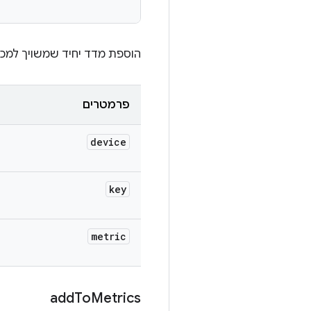
הוספת מדד יחיד שמשויך למכש
פרמטרים
device
key
metric
add
To
Metrics