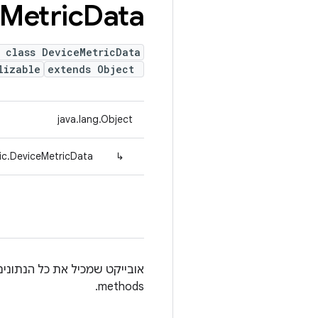
Metric
Data
 class DeviceMetricData
lizable
extends Object
java.lang.Object
ic.DeviceMetricData
↳
methods.