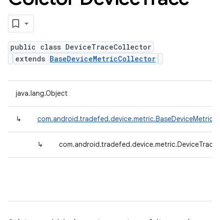
public class DeviceTraceCollector
extends
BaseDeviceMetricCollector
java.lang.Object
↳
com.android.tradefed.device.metric.BaseDeviceMetricCo
↳
com.android.tradefed.device.metric.DeviceTraceC