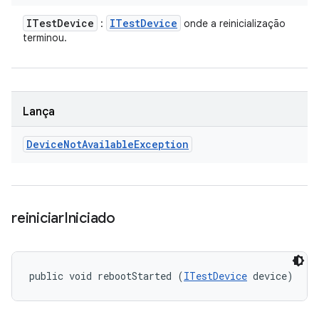
ITest
Device
ITest
Device
:
onde a reinicialização
terminou.
Lança
Device
Not
Available
Exception
reiniciar
Iniciado
public void rebootStarted (
ITestDevice
 device)