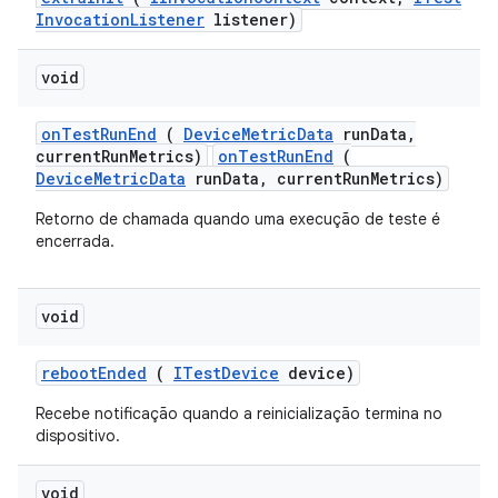
Invocation
Listener
listener)
void
on
Test
Run
End
(
Device
Metric
Data
run
Data
,
current
Run
Metrics)
onTestRunEnd
(
DeviceMetricData
runData, currentRunMetrics)
Retorno de chamada quando uma execução de teste é
encerrada.
void
reboot
Ended
(
ITest
Device
device)
Recebe notificação quando a reinicialização termina no
dispositivo.
void