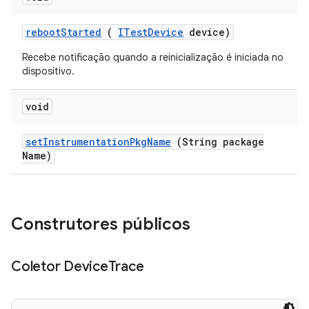
reboot
Started
(
ITest
Device
device)
Recebe notificação quando a reinicialização é iniciada no
dispositivo.
void
set
Instrumentation
Pkg
Name
(String package
Name)
Construtores públicos
Coletor Device
Trace