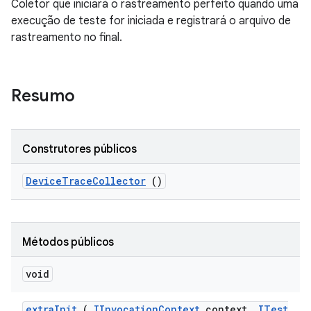
Coletor que iniciará o rastreamento perfeito quando uma
execução de teste for iniciada e registrará o arquivo de
rastreamento no final.
Resumo
Construtores públicos
Device
Trace
Collector
()
Métodos públicos
void
extra
Init
(
IInvocation
Context
context
,
ITest