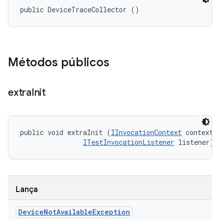
public DeviceTraceCollector ()
Métodos públicos
extra
Init
public void extraInit (
IInvocationContext
 context, 
ITestInvocationListener
 listener)
Lança
Device
Not
Available
Exception