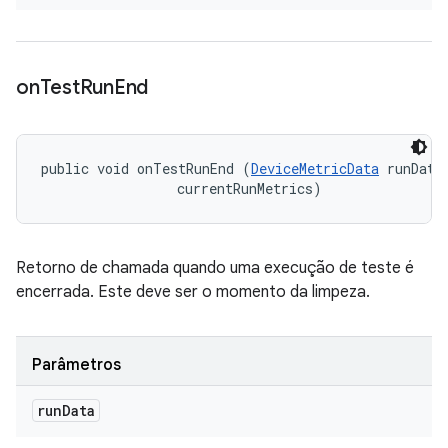
on
Test
Run
End
public void onTestRunEnd (
DeviceMetricData
 runData,
 currentRunMetrics)
Retorno de chamada quando uma execução de teste é
encerrada. Este deve ser o momento da limpeza.
Parâmetros
run
Data