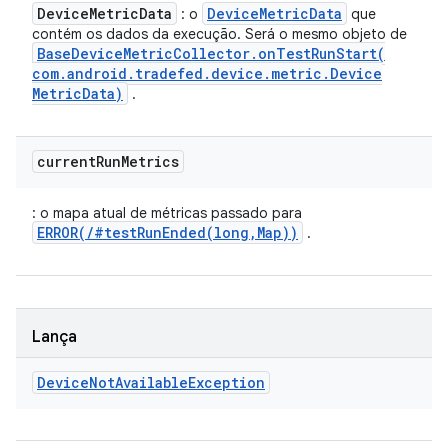
Device
Metric
Data
Device
Metric
Data
: o
que
contém os dados da execução. Será o mesmo objeto de
Base
Device
Metric
Collector
.
onTestRunStart(
com
.
android
.
tradefed
.
device
.
metric
.
Device
Metric
Data)
.
current
Run
Metrics
: o mapa atual de métricas passado para
ERROR(/#testRunEnded(long,Map))
.
Lança
Device
Not
Available
Exception