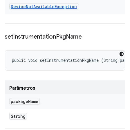
Device
Not
Available
Exception
set
Instrumentation
Pkg
Name
public void setInstrumentationPkgName (String pack
Parâmetros
package
Name
String