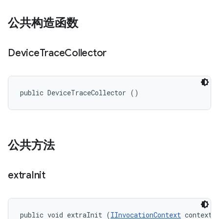
公共构造函数
Device
Trace
Collector
public DeviceTraceCollector ()
公共方法
extra
Init
public void extraInit (
IInvocationContext
 context, 