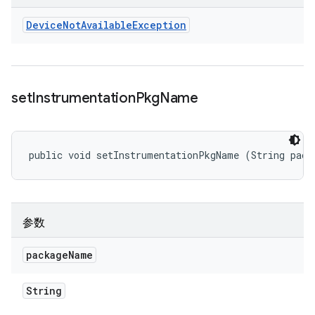
Device
Not
Available
Exception
set
Instrumentation
Pkg
Name
public void setInstrumentationPkgName (String pack
参数
package
Name
String