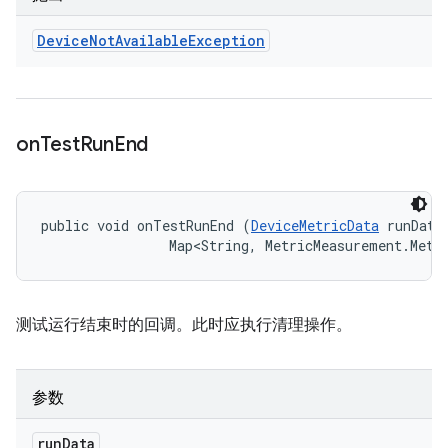
Device
Not
Available
Exception
on
Test
Run
End
public void onTestRunEnd (
DeviceMetricData
 runData,
                Map<String, MetricMeasurement.Metr
测试运行结束时的回调。此时应执行清理操作。
参数
run
Data