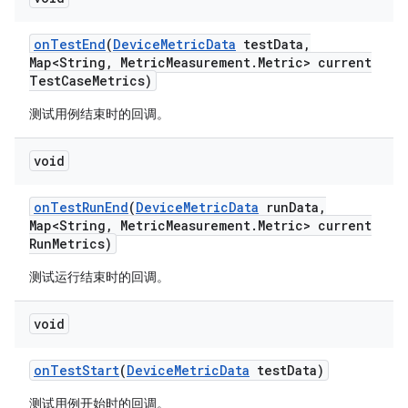
on
Test
End
(
Device
Metric
Data
test
Data
,
Map<String
,
Metric
Measurement
.
Metric> current
Test
Case
Metrics)
测试用例结束时的回调。
void
on
Test
Run
End
(
Device
Metric
Data
run
Data
,
Map<String
,
Metric
Measurement
.
Metric> current
Run
Metrics)
测试运行结束时的回调。
void
on
Test
Start
(
Device
Metric
Data
test
Data)
测试用例开始时的回调。