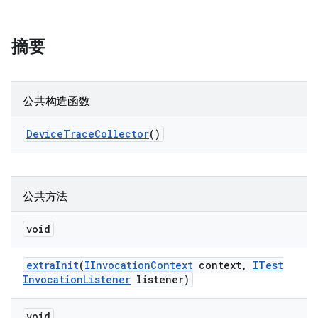
摘要
公共构造函数
Device
Trace
Collector
()
公共方法
void
extra
Init
(
IInvocation
Context
context
,
ITest
Invocation
Listener
listener)
void