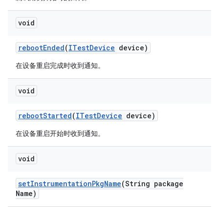
void
reboot
Ended
(
ITest
Device
device)
在设备重启完成时收到通知。
void
reboot
Started
(
ITest
Device
device)
在设备重启开始时收到通知。
void
set
Instrumentation
Pkg
Name
(String package
Name)