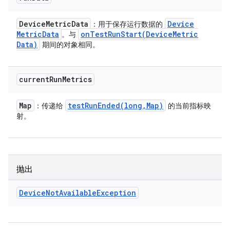
Device
Metric
Data
Device
：用于保存运行数据的
Metric
Data
onTestRunStart(
Device
Metric
。与
Data)
期间的对象相同。
current
Run
Metrics
Map
testRunEnded(
long
,
Map)
：传递给
的当前指标映
射。
抛出
Device
Not
Available
Exception