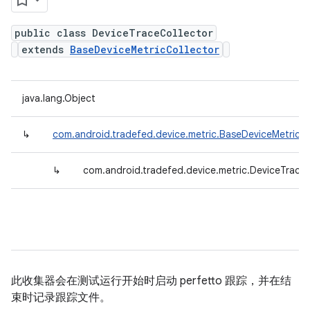
public class DeviceTraceCollector
extends
BaseDeviceMetricCollector
java.lang.Object
↳
com.android.tradefed.device.metric.BaseDeviceMetricCo
↳
com.android.tradefed.device.metric.DeviceTraceC
此收集器会在测试运行开始时启动 perfetto 跟踪，并在结
束时记录跟踪文件。