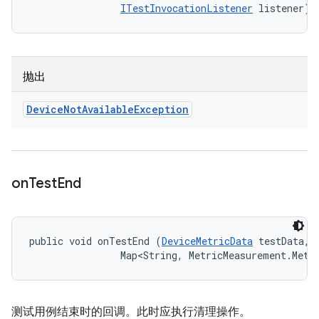
ITestInvocationListener
 listener)
抛出
Device
Not
Available
Exception
on
Test
End
public void onTestEnd (
DeviceMetricData
 testData, 

                Map<String, MetricMeasurement.Metr
测试用例结束时的回调。此时应执行清理操作。