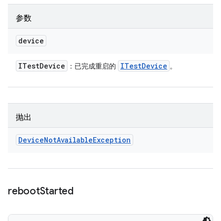
参数
device
ITest
Device
ITest
Device
：已完成重启的
。
抛出
Device
Not
Available
Exception
reboot
Started