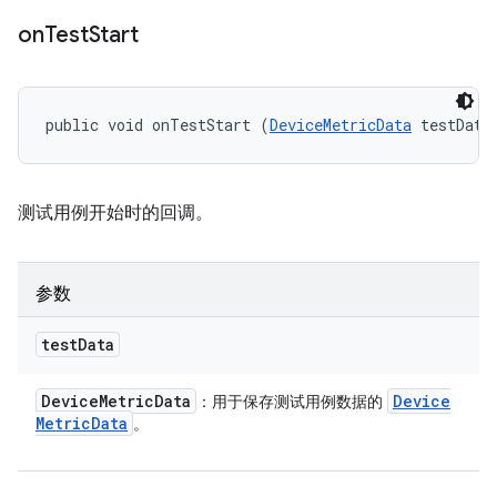
on
Test
Start
public void onTestStart (
DeviceMetricData
 testData
测试用例开始时的回调。
参数
test
Data
Device
Metric
Data
Device
：用于保存测试用例数据的
Metric
Data
。