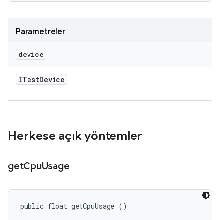
Parametreler
device
ITest
Device
Herkese açık yöntemler
get
Cpu
Usage
public float getCpuUsage ()