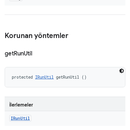
Korunan yöntemler
get
Run
Util
protected 
IRunUtil
 getRunUtil ()
İlerlemeler
IRun
Util