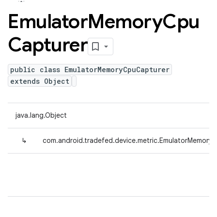
Emulator
Memory
Cpu
Capturer
public class EmulatorMemoryCpuCapturer
extends Object
java.lang.Object
↳
com.android.tradefed.device.metric.EmulatorMemory