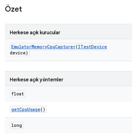
Özet
Herkese açık kurucular
Emulator
Memory
Cpu
Capturer
(
ITest
Device
device)
Herkese açık yöntemler
float
get
Cpu
Usage
()
long