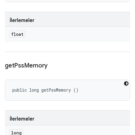
İlerlemeler
float
get
Pss
Memory
public long getPssMemory ()
İlerlemeler
long