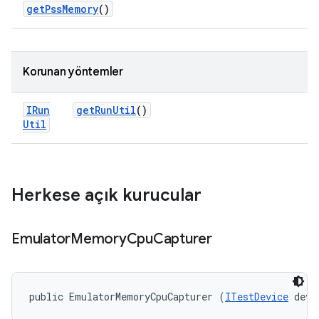
get
Pss
Memory
()
Korunan yöntemler
IRun
get
Run
Util
()
Util
Herkese açık kurucular
Emulator
Memory
Cpu
Capturer
public EmulatorMemoryCpuCapturer (
ITestDevice
 devi