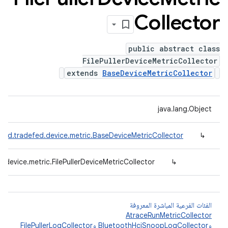
Collector
public abstract class
FilePullerDeviceMetricCollector
extends
BaseDeviceMetricCollector
java.lang.Object
oid.tradefed.device.metric.BaseDeviceMetricCollector
↳
.device.metric.FilePullerDeviceMetricCollector
↳
الفئات الفرعية المباشرة المعروفة
AtraceRunMetricCollector
و
BluetoothHciSnoopLogCollector
و
FilePullerLogCollector