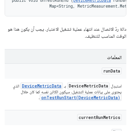
public void onTestRunEnd (
DeviceMetricData
 runData,
                Map<String, MetricMeasurement.Metr
دالة ردّ الاتصال عند انتهاء عملية تشغيل الاختبار. يجب أن يكون هذا هو
الوقت المناسب للتنظيف.
المعلَمات
run
Data
Device
Metric
Data
Device
Metric
Data
استبدِل
بـ
الذي
يحتوي على بيانات عملية التشغيل. سيكون الكائن نفسه كما كان خلال
onTestRunStart(
Device
Metric
Data)
.
current
Run
Metrics