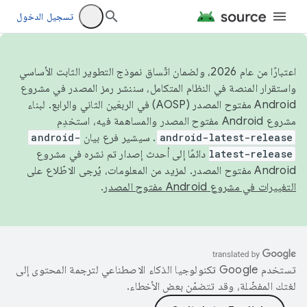
تسجيل الدخول
اعتبارًا من عام 2026، ولضمان اتّساق نموذج التطوير الثابت الأساسي
واستقرار المنصة في النظام المتكامل، سننشر رمز المصدر في مشروع
Android مفتوح المصدر (AOSP) في الربعَين الثاني والرابع. لبناء
مشروع Android مفتوح المصدر والمساهمة فيه، استخدِم
android-latest-release
. سيشير فرع بيان
android-
latest-release
دائمًا إلى أحدث إصدار تم نشره في مشروع
Android مفتوح المصدر. لمزيد من المعلومات، يُرجى الاطّلاع على
التغييرات في مشروع Android مفتوح المصدر
.
تستخدم Google تكنولوجيا الذكاء الاصطناعي لترجمة المحتوى إلى
لغتك المفضّلة، وقد تتضمّن بعض الأخطاء.