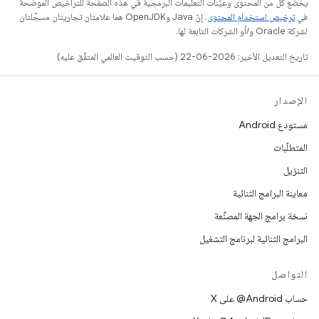
يخضع كل من المحتوى وعيّنات التعليمات البرمجية في هذه الصفحة للتراخيص الموضحّة
في
ترخيص استخدام المحتوى
. إنّ Java وOpenJDK هما علامتان تجاريتان مسجَّلتان
لشركة Oracle و/أو الشركات التابعة لها.
تاريخ التعديل الأخير: 2026-06-22 (حسب التوقيت العالمي المتفَّق عليه)
الإصدار
مستودع Android
المتطلّبات
التنزيل
معاينة البرامج الثنائية
نسخة برامج الجهة المصنِّعة
البرامج الثنائية لبرنامج التشغيل
التواصل
حساب ‎@Android على X