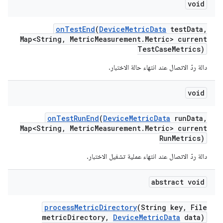
void
on
Test
End
(
Device
Metric
Data
test
Data
,
Map<String
,
Metric
Measurement
.
Metric> current
Test
Case
Metrics)
دالة ردّ الاتصال عند انتهاء حالة الاختبار.
void
on
Test
Run
End
(
Device
Metric
Data
run
Data
,
Map<String
,
Metric
Measurement
.
Metric> current
Run
Metrics)
دالة ردّ الاتصال عند انتهاء عملية تشغيل الاختبار.
abstract void
process
Metric
Directory
(String key
,
File
metric
Directory
,
Device
Metric
Data
data)