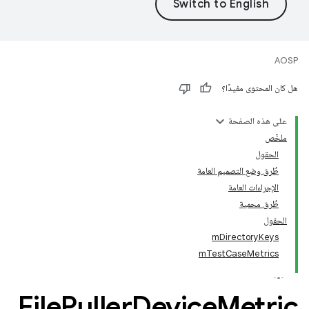
AOSP
هل كان المحتوى مفيدًا؟
على هذه الصفحة
ملخّص
الحقول
طُرق وضع التصميم العامة
الإجراءات العامة
طُرق محمية
الحقول
mDirectoryKeys
mTestCaseMetrics
File
Puller
Device
Metric