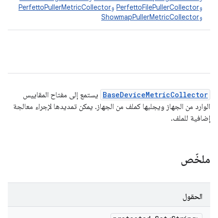
و
PerfettoFilePullerCollector
و
PerfettoPullerMetricCollector
و
ShowmapPullerMetricCollector
BaseDeviceMetricCollector
يستمع إلى مفتاح المقاييس
الوارد من الجهاز ويجلبها كملف من الجهاز. يمكن تمديدها لإجراء معالجة
إضافية للملف.
ملخّص
الحقول