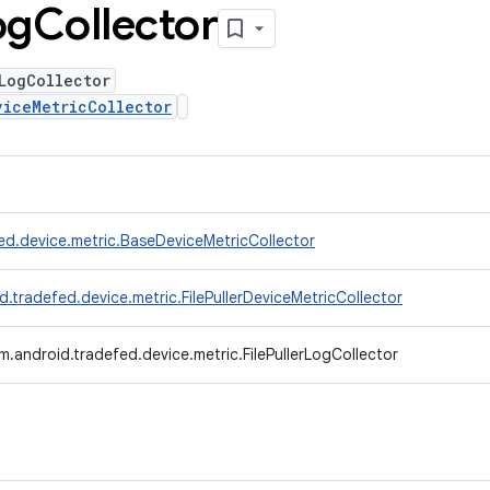
og
Collector
LogCollector
viceMetricCollector
ed.device.metric.BaseDeviceMetricCollector
.tradefed.device.metric.FilePullerDeviceMetricCollector
m.android.tradefed.device.metric.FilePullerLogCollector