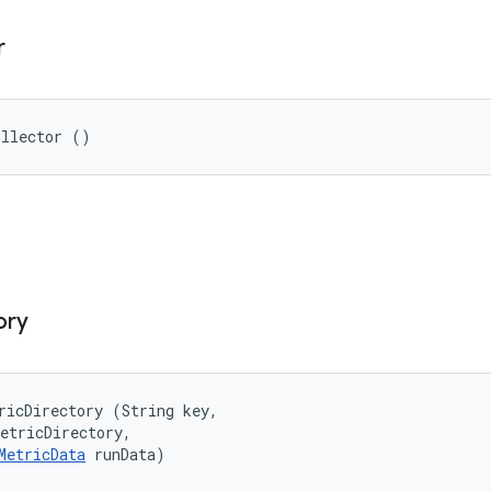
r
ollector ()
ory
ricDirectory (String key, 

etricDirectory, 

MetricData
 runData)