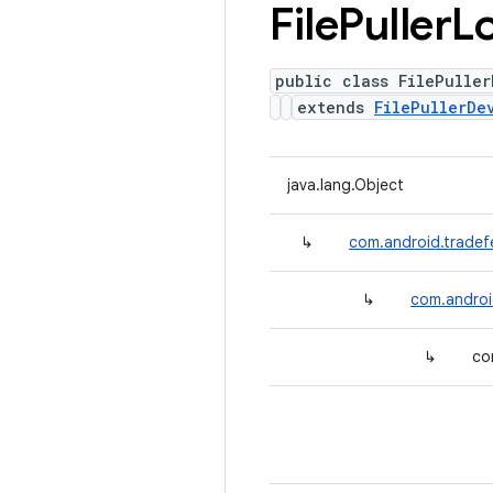
File
Puller
L
public class FilePuller
extends
FilePullerDe
java.lang.Object
↳
com.android.tradef
↳
com.android
↳
co