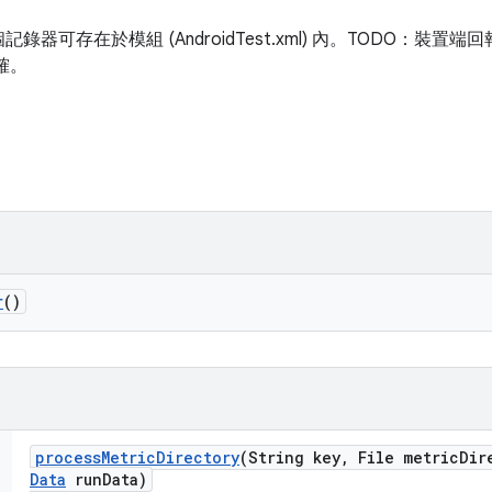
器可存在於模組 (AndroidTest.xml) 內。TODO：裝置
準確。
r
()
process
Metric
Directory
(String key
,
File metric
Dir
Data
run
Data)