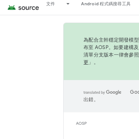
文件
Android 程式碼搜尋工具
為配合主幹穩定開發模型，
布至 AOSP。如要建構及
清單分支版本一律會參照推
更
」。
Go
出錯。
AOSP