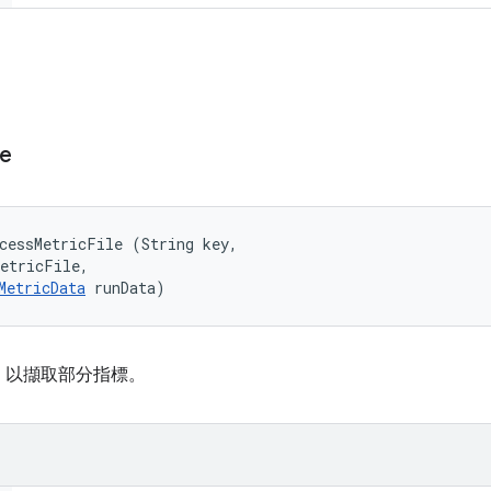
le
cessMetricFile (String key, 

etricFile, 

MetricData
 runData)
，以擷取部分指標。