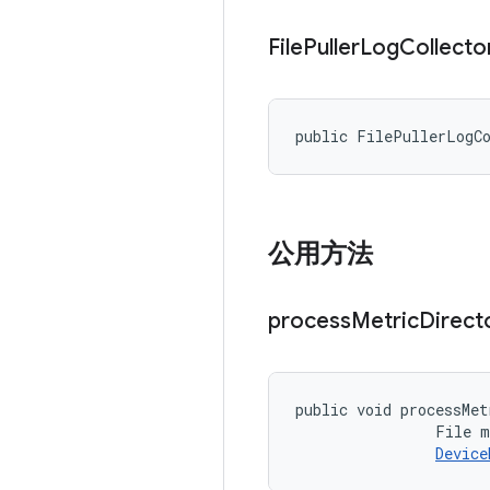
File
Puller
Log
Collecto
public FilePullerLogC
公用方法
process
Metric
Direct
public void processMet
                File m
Device