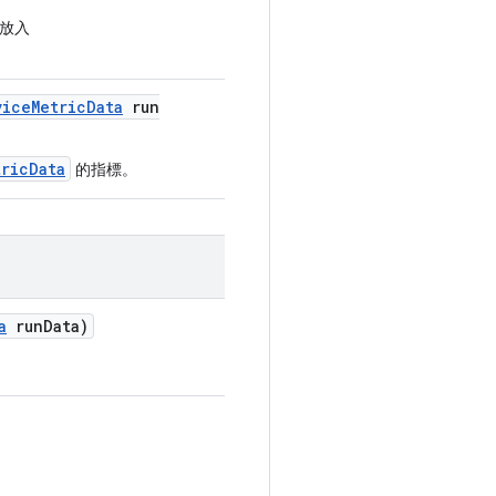
放入
vice
Metric
Data
run
ricData
的指標。
a
run
Data)